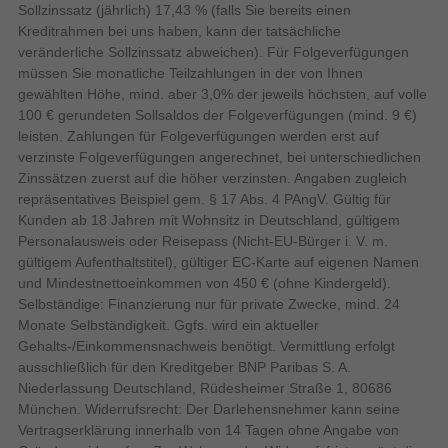
Relative Luftfeuchtigkeit in
Sollzinssatz (jährlich) 17,43 % (falls Sie bereits einen
0 - 90%
Betrieb
Kreditrahmen bei uns haben, kann der tatsächliche
0 - 40 °C
Betriebstemperatur
veränderliche Sollzinssatz abweichen). Für Folgeverfügungen
müssen Sie monatliche Teilzahlungen in der von Ihnen
Bildqualität
gewählten Höhe, mind. aber 3,0% der jeweils höchsten, auf volle
3:2, 4:3, 16:9
Unterstützte Seitenverhältnisse
100 € gerundeten Sollsaldos der Folgeverfügungen (mind. 9 €)
leisten. Zahlungen für Folgeverfügungen werden erst auf
Megapixel insgesamt
verzinste Folgeverfügungen angerechnet, bei unterschiedlichen
Zinssätzen zuerst auf die höher verzinsten. Angaben zugleich
CCD
Sensor-Typ
repräsentatives Beispiel gem. § 17 Abs. 4 PAngV. Gültig für
Kunden ab 18 Jahren mit Wohnsitz in Deutschland, gültigem
Unterstützte Bildformate
EXIF, JPEG XR
Personalausweis oder Reisepass (Nicht-EU-Bürger i. V. m.
gültigem Aufenthaltstitel), gültiger EC-Karte auf eigenen Namen
Bildstabilisator
und Mindestnettoeinkommen von 450 € (ohne Kindergeld).
16MP: 4608x3456, 10MP: 3648x2736, 5MP:
Selbständige: Finanzierung nur für private Zwecke, mind. 24
2592x1944, 3MP: 2048x1536, 0.3MP: 640x480,
Foto Auflösung(en)
Monate Selbständigkeit. Ggfs. wird ein aktueller
14MP: 4608x3072, 12MP: 4608x2592, 2MP:
1920x1080
Gehalts-/Einkommensnachweis benötigt. Vermittlung erfolgt
ausschließlich für den Kreditgeber BNP Paribas S. A.
16 MP
Megapixel (ca.)
Niederlassung Deutschland, Rüdesheimer Straße 1, 80686
4608 x 3456 Pixel
Maximale Bildauflösung
München. Widerrufsrecht: Der Darlehensnehmer kann seine
Bridgekamera
Kamera-Typ
Vertragserklärung innerhalb von 14 Tagen ohne Angabe von