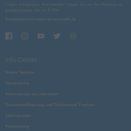
25x
Optischer Zoom
Fragen, Anregungen, Beschwerden? Sagen Sie uns Ihre Meinung via
Kontaktformular
oder per E-Mail:
Objektivaufbau
12/11
(Elemente/Gruppen)
kundenservice@expert-technomarkt.de
4.3 - 107.5 mm
Brennweitenbereich
Weitwinkel
Objektivtyp
Netzwerk
WLAN
Info-Center
Bluetooth
Nahfeldkommunikation (NFC)
Unsere Services
Speicher
Versandinfos
32 GB
Max. Speicherkartengröße
Informationen zu Lieferzeiten
Kompatible Speicherkarten
SD, SDHC
Garantieverlängerung und Geräteschutz Premium
8 MB
Speicherkapazität
Zahlungsarten
Technische Details
Finanzierung
6,2
Blende (relative Öffnung)