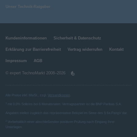
Pop-up
Blitz-Typ
Unser Technik-Ratgeber
Verpackungsinhalt
Akkus/Batterien enthalten
USB
Mitgelieferte Kabel
Kundeninformationen
Sicherheit & Datenschutz
Schnellstartübersicht
Erklärung zur Barrierefreiheit
Vertrag widerrufen
Kontakt
Nackenband enthalten
Impressum
AGB
Video
© expert TechnoMarkt 2008–2026
Videoaufnahme
Bildqualität
Alle Preise inkl. MwSt., zzgl.
Versandkosten
.
1
mit 0,0% Sollzins bei 6 Monatsraten. Vertragspartner ist die BNP Paribas S.A.
Auflösung bei Capture
640x480@30fps
Geschwindigkeit
Angaben stellen zugleich das repräsentative Beispiel im Sinne des § 6a PangV dar.
H.264, MOV
Unterstützte Videoformate
2
Vorbehaltlich einer abschließenden positiven Prüfung nach Eingang Ihrer
Unterlagen.
1280 x 720 Pixel
Maximale Video-Auflösung