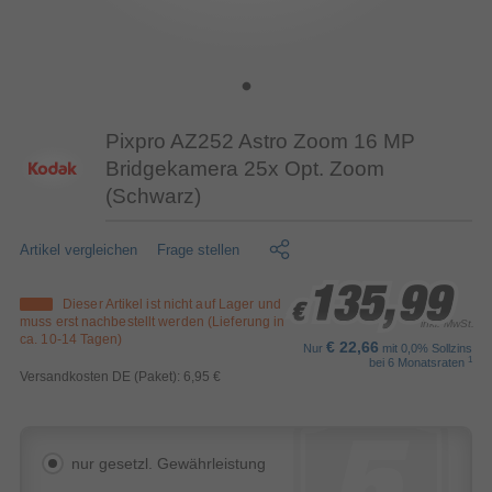
Pixpro AZ252 Astro Zoom 16 MP
Bridgekamera 25x Opt. Zoom
(Schwarz)
Artikel vergleichen
Frage stellen
135,99
135,99
135,99
Dieser Artikel ist nicht auf Lager und
€
€
€
muss erst nachbestellt werden (Lieferung in
inkl. MwSt.
ca. 10-14 Tagen)
€ 22,66
Nur
mit 0,0% Sollzins
1
bei 6 Monatsraten
Versandkosten DE (Paket): 6,95 €
nur gesetzl. Gewährleistung