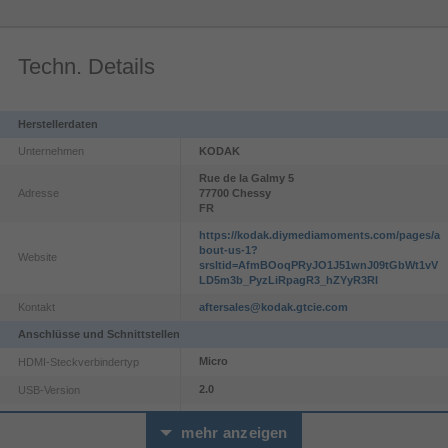
Techn. Details
Herstellerdaten
Unternehmen
KODAK
Rue de la Galmy
5
Adresse
77700
Chessy
FR
https://kodak.diymediamoments.com/pages/a
bout-us-1?
Website
srsltid=AfmBOoqPRyJO1J51wnJ09tGbWt1vV
LD5m3b_PyzLiRpagR3_hZYyR3RI
Kontakt
aftersales@kodak.gtcie.com
Anschlüsse und Schnittstellen
Micro
HDMI-Steckverbindertyp
2.0
USB-Version
Mikro-USB
USB-Anschlusstyp
mehr anzeigen