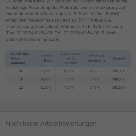
Gründen widerrufen. Zur Wahrung der Widerrufsfrist genügt die
1/2.3"
Größe des Bildsensors
rechtzeitige Absendung des Widerrufs, wenn die Erklärung auf
Bildschirm
einem dauerhaften Datenträger (z. B. Brief, Telefax, E-Mail)
Bildschirmauflösung
erfolgt. Der Widerruf ist zu richten an: BNP Paribas S.A.
230000 Pixel
(numerisch)
Niederlassung Deutschland, Wuhanstraße 5, 47051 Duisburg
LCD
Display
(Fax: 02 03/34 69 54-09; Tel.: 02 03/34 69 54-02; E- Mail:
widerruf@consorsfinanz.de
).
Bildschirmdiagonale
Anzahl der
Gebundener
Monatl.
Effektiver
Raten
jährl.
Gesamt
Blende
Rate
Jahreszins
(Monate)
Sollzins
1/2000 s
Kürzeste Verschlusszeit
6
22,66 €
0,00 %
0,00 %
135,99 €
30 s
Längste Verschlusszeit
10
14,05 €
7,24 %
7,49 %
140,50 €
Blitz
12
11,78 €
7,24 %
7,49 %
141,36 €
Blitzbelichtungskorrektur
0,5 - 7,1 m
Blitzreichweite (Weitwinkel)
1,2 - 4,2 m
Blitzreichweite (Tele)
Noch keine Artikelbewertungen
Auto, Unterdrückt, Erzwungen, Rote-Augen-
Blitz-Modi
Reduzierung, Langsame Synchronisation
Design