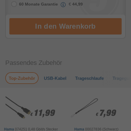
60 Monate Garantie
€
44,99
Passendes Zubehör
Top-Zubehör
USB-Kabel
Trageschlaufe
Tragegur
11,99
11,99
7,99
7,99
€
€
€
€
Hama
074251 0,48 Gbit/s Stecker
Hama
00027836 (Schwarz)