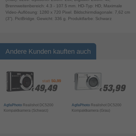
Brennweitenbereich: 4.3 - 107.5 mm. HD-Typ: HD, Maximale
Video-Auflösung: 1280 x 720 Pixel. Bildschirmdiagonale: 7,62 cm
(3"). PictBridge. Gewicht: 336 g. Produktfarbe: Schwarz
Andere Kunden kauften auch
statt
50,99
49,49
49,49
53,99
53,99
€
€
€
€
AgfaPhoto
Realishot DC5200
AgfaPhoto
Realishot DC5200
Kompaktkamera (Schwarz)
Kompaktkamera (Grau)