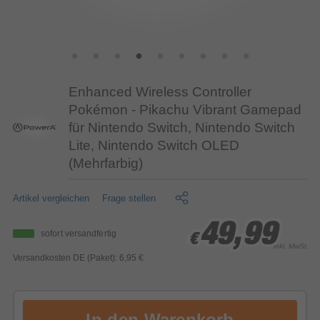
Enhanced Wireless Controller
Pokémon - Pikachu Vibrant Gamepad
für Nintendo Switch, Nintendo Switch
Lite, Nintendo Switch OLED
(Mehrfarbig)
Artikel vergleichen
Frage stellen
49,99
49,99
49,99
sofort versandfertig
€
€
€
inkl. MwSt.
Versandkosten DE (Paket): 6,95 €