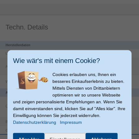
Techn. Details
Herstellerdaten
Unternehmen
ACCO Brands Germany
Wie wär's mit einem Cookie?
Siemensstrasse
64
Adresse
60469
Stuttgart
DE
Cookies erlauben uns, Ihnen ein
https://www.accobrands.com/our-
besseres Einkaufserlebnis zu bieten.
Website
company/worldwide-locations/
Mittels Diensten von Drittanbietern
Anschlüsse und Schnittstellen
optimieren wir so unsere Webseite
und zeigen personalisierte Empfehlungen an. Wenn Sie
Übertragungstechnik
damit einverstanden sind, klicken Sie auf "Alles klar". Ihre
Einwilligung können Sie jederzeit widerrufen.
5.0
Bluetooth-Version
Datenschutzerklärung
Impressum
Bluetooth
Geräteschnittstelle
Batterie