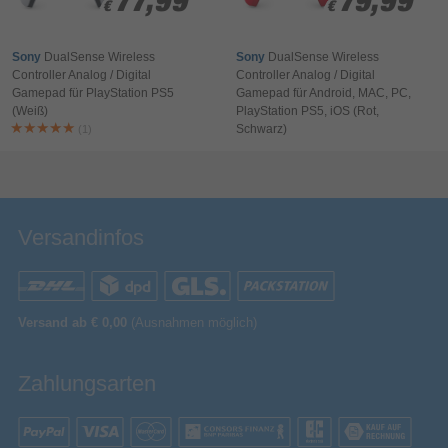
77,99
77,99
79,99
79,99
€
€
€
€
Leistung
Sony
DualSense Wireless
Sony
DualSense Wireless
Energiequelle
Controller Analog / Digital
Controller Analog / Digital
Gamepad für PlayStation PS5
Gamepad für Android, MAC, PC,
(Weiß)
PlayStation PS5, iOS (Rot,
Akku-/Batteriebetriebsdauer
Schwarz)
(1)
Bewertung & Kommentar speichern
Verpackungsinhalt
USB Typ-C
Mitgelieferte Kabel
Sonstiges
Versandinfos
Artikelnummer
11399023600
Herstellerartikelnummer
NSGP0262-01
Versand ab € 0,00
(Ausnahmen möglich)
Zahlungsarten