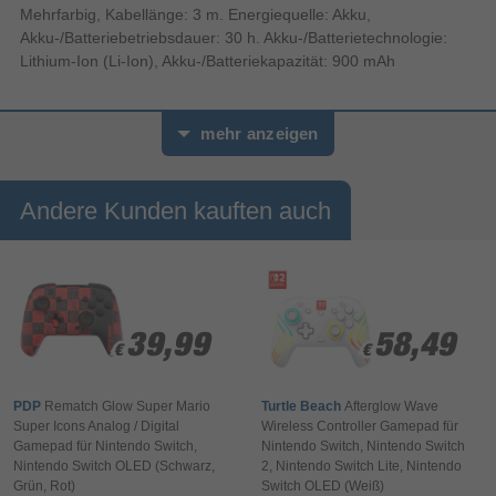
Mehrfarbig, Kabellänge: 3 m. Energiequelle: Akku,
Akku-/Batteriebetriebsdauer: 30 h. Akku-/Batterietechnologie:
Lithium-Ion (Li-Ion), Akku-/Batteriekapazität: 900 mAh
mehr anzeigen
Andere Kunden kauften auch
39,99
39,99
58,49
58,49
€
€
€
€
PDP
Rematch Glow Super Mario
Turtle Beach
Afterglow Wave
Super Icons Analog / Digital
Wireless Controller Gamepad für
Gamepad für Nintendo Switch,
Nintendo Switch, Nintendo Switch
Nintendo Switch OLED (Schwarz,
2, Nintendo Switch Lite, Nintendo
Grün, Rot)
Switch OLED (Weiß)