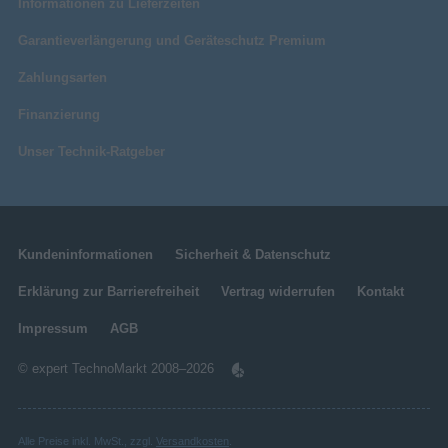
Informationen zu Lieferzeiten
Garantieverlängerung und Geräteschutz Premium
Zahlungsarten
Finanzierung
Unser Technik-Ratgeber
Kundeninformationen
Sicherheit & Datenschutz
Erklärung zur Barrierefreiheit
Vertrag widerrufen
Kontakt
Impressum
AGB
© expert TechnoMarkt 2008–2026
Alle Preise inkl. MwSt., zzgl.
Versandkosten
.