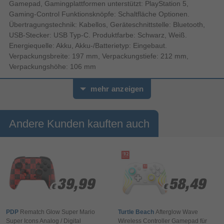
Gamepad, Gamingplattformen unterstützt: PlayStation 5,
Gaming-Control Funktionsknöpfe: Schaltfläche Optionen.
Übertragungstechnik: Kabellos, Geräteschnittstelle: Bluetooth,
USB-Stecker: USB Typ-C. Produktfarbe: Schwarz, Weiß.
Energiequelle: Akku, Akku-/Batterietyp: Eingebaut.
Verpackungsbreite: 197 mm, Verpackungstiefe: 212 mm,
Verpackungshöhe: 106 mm
mehr anzeigen
Andere Kunden kauften auch
39,99
39,99
58,49
58,49
€
€
€
€
PDP
Rematch Glow Super Mario
Turtle Beach
Afterglow Wave
Super Icons Analog / Digital
Wireless Controller Gamepad für