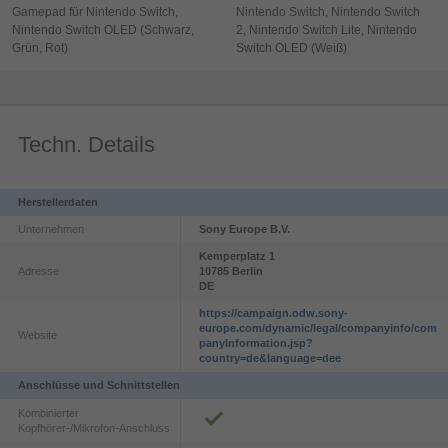
Gamepad für Nintendo Switch,
Nintendo Switch, Nintendo Switch
Nintendo Switch OLED (Schwarz,
2, Nintendo Switch Lite, Nintendo
Grün, Rot)
Switch OLED (Weiß)
Techn. Details
Herstellerdaten
Unternehmen
Sony Europe B.V.
Kemperplatz
1
Adresse
10785
Berlin
DE
https://campaign.odw.sony-
europe.com/dynamic/legal/companyinfo/com
Website
panyInformation.jsp?
country=de&language=dee
Anschlüsse und Schnittstellen
Kombinierter
Kopfhörer-/Mikrofon-Anschluss