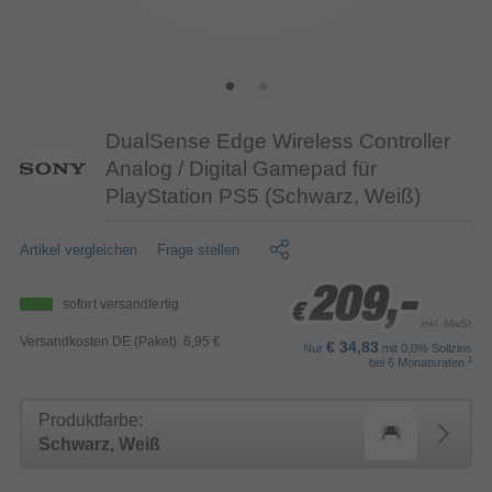
DualSense Edge Wireless Controller
Analog / Digital Gamepad für
PlayStation PS5 (Schwarz, Weiß)
Artikel vergleichen
Frage stellen
209,-
209,-
209,-
sofort versandfertig
€
€
€
inkl. MwSt.
Versandkosten DE (Paket): 6,95 €
€ 34,83
Nur
mit 0,0% Sollzins
1
bei 6 Monatsraten
Produktfarbe:
Schwarz, Weiß