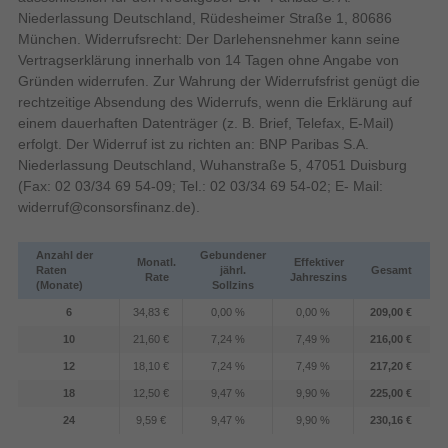
Niederlassung Deutschland, Rüdesheimer Straße 1, 80686
München. Widerrufsrecht: Der Darlehensnehmer kann seine
Produktfarbe
Schwarz, Weiß
Vertragserklärung innerhalb von 14 Tagen ohne Angabe von
Leistung
Gründen widerrufen. Zur Wahrung der Widerrufsfrist genügt die
rechtzeitige Absendung des Widerrufs, wenn die Erklärung auf
Eingebaute Batterie
einem dauerhaften Datenträger (z. B. Brief, Telefax, E-Mail)
erfolgt. Der Widerruf ist zu richten an: BNP Paribas S.A.
Energiequelle
Niederlassung Deutschland, Wuhanstraße 5, 47051 Duisburg
(Fax: 02 03/34 69 54-09; Tel.: 02 03/34 69 54-02; E- Mail:
widerruf@consorsfinanz.de
).
Eingebaut
Akku-/Batterietyp
Logistikdaten
Anzahl der
Gebundener
Monatl.
Effektiver
9504 5000 00
Warentarifnummer (HS)
Raten
jährl.
Gesamt
Rate
Jahreszins
(Monate)
Sollzins
China
Ursprungsland
6
34,83 €
0,00 %
0,00 %
209,00 €
Verpackungsinformation
10
21,60 €
7,24 %
7,49 %
216,00 €
212 mm
Verpackungstiefe
12
18,10 €
7,24 %
7,49 %
217,20 €
106 mm
Verpackungshöhe
18
12,50 €
9,47 %
9,90 %
225,00 €
197 mm
Verpackungsbreite
24
9,59 €
9,47 %
9,90 %
230,16 €
Karton mit Aufhänger
Verpackungsart