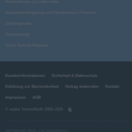
Informationen zu Lieferzeiten
Garantieverlängerung und Geräteschutz Premium
Zahlungsarten
Finanzierung
Unser Technik-Ratgeber
Kundeninformationen
Sicherheit & Datenschutz
Erklärung zur Barrierefreiheit
Vertrag widerrufen
Kontakt
Impressum
AGB
© expert TechnoMarkt 2008–2026
Alle Preise inkl. MwSt., zzgl.
Versandkosten
.