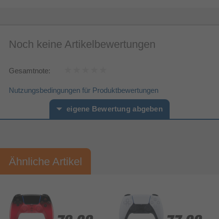
Verpackungsinhalt
USB
Mitgelieferte Kabel
Weitere Spezifikationen
Noch keine Artikelbewertungen
D-pad
Sonstiges
Gesamtnote:
Artikelnummer
11399047744
Nutzungsbedingungen für Produktbewertungen
Herstellerartikelnummer
711719586555
eigene Bewertung abgeben
Vorname*
Nachname*
Ähnliche Artikel
Ihre Bewertung:
Bitte mindestens 20 Wörter eingeben
Ihr Kommentar*