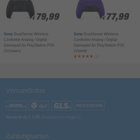
Ihr Kommentar*
Kraft Rückmeldung
79,99
79,99
77,99
77,99
€
€
€
€
PlayStation PS5
Gamingplattformen unterstützt
Analog / Digital
Gaming-Control Technologie
Sony
DualSense Wireless
Sony
DualSense Wireless
Reflex vibration
Controller Analog / Digital
Controller Analog / Digital
Gamepad für PlayStation PS5
Gamepad für PlayStation PS5
(Schwarz)
(Violett)
Analoge Daumensticks
(1)
Bewertung & Kommentar speichern
Gyroskop
6
Anzahl der Achsen
Farbe der
RGB
Hintergrundbeleuchtung
Versandinfos
Gamepad
Gerätetyp
14
Knopfanzahl
Integriertes Touchpad
Versand ab € 0,00
(Ausnahmen möglich)
LED-Hintergrundbeleuchtung
Zahlungsarten
Beschleunigungsmesser