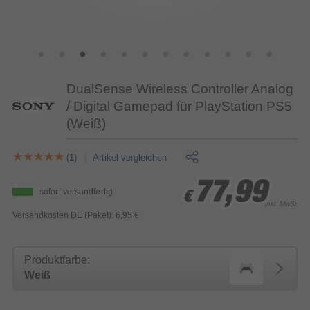
DualSense Wireless Controller Analog
/ Digital Gamepad für PlayStation PS5
(Weiß)
(1)
Artikel vergleichen
77,99
77,99
77,99
sofort versandfertig
€
€
€
inkl. MwSt.
Versandkosten DE (Paket): 6,95 €
Produktfarbe:
Weiß