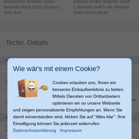
Waffen.
Gamepad für Nintendo Switch,
Nintendo Switch, Nintendo Switch
Nintendo Switch OLED (Schwarz,
2, Nintendo Switch Lite, Nintendo
Grün, Rot)
Switch OLED (Weiß)
Techn. Details
Herstellerdaten
Wie wär's mit einem Cookie?
Unternehmen
Sony Europe B.V.
Kemperplatz
1
Cookies erlauben uns, Ihnen ein
Adresse
10785
Berlin
DE
besseres Einkaufserlebnis zu bieten.
https://campaign.odw.sony-
Mittels Diensten von Drittanbietern
europe.com/dynamic/legal/companyinfo/com
Website
optimieren wir so unsere Webseite
Adaptive Trigger-Tasten
panyInformation.jsp?
country=de&language=dee
und zeigen personalisierte Empfehlungen an. Wenn Sie
damit einverstanden sind, klicken Sie auf "Alles klar". Ihre
Anschlüsse und Schnittstellen
Erlebe die verschiedenen Stufen von Kraft und
Einwilligung können Sie jederzeit widerrufen.
Spannung, wenn du mit deiner Ausrüstung und
Kombinierter
Datenschutzerklärung
Impressum
Kopfhörer-/Mikrofon-Anschluss
Umgebung im Spiel interagierst. Vom Spannen