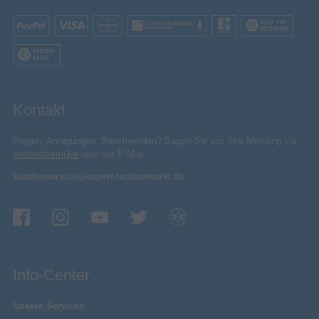
Ergonomie
Automatische Kalibrierung
Ergonomische Auslöser
Plug & Play
Kontakt
LED-Anzeigen
Fragen, Anregungen, Beschwerden? Sagen Sie uns Ihre Meinung via
Kontaktformular
oder per E-Mail:
Eingebaute Lautsprecher
kundenservice@expert-technomarkt.de
Produktfarbe
Weiß
Gewicht & Abmessungen
280 g
Gewicht
66 mm
Höhe
Info-Center
Breite
160 mm
Unsere Services
106 mm
Tiefe