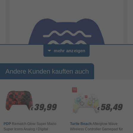
mehr anzeigen
Andere Kunden kauften auch
Haptisches Feedback
Dank der Doppelantriebe, die herkömmliche
Rumble-Motoren ersetzen, spürst du direkt
39,99
39,99
58,49
58,49
haptisches Feedback deiner Aktionen im Spiel. In
€
€
€
€
deinen Händen simulieren diese dynamischen
Vibrationen eine Vielzahl von Empfindungen, von
PDP
Rematch Glow Super Mario
Turtle Beach
Afterglow Wave
Umgebungen bis hin zum Rückstoß verschiedener
Super Icons Analog / Digital
Wireless Controller Gamepad für