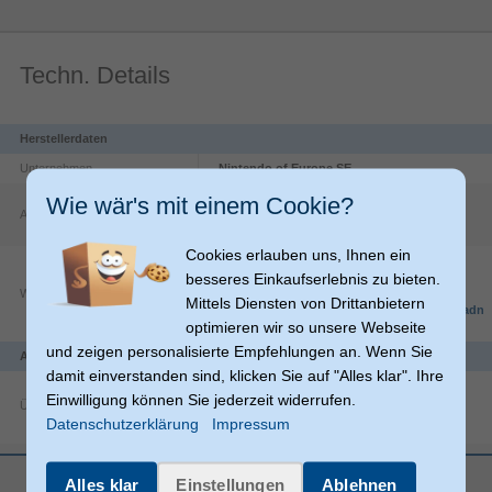
Techn. Details
Herstellerdaten
Unternehmen
Nintendo of Europe SE
Goldsteinstraße
235
Wie wär's mit einem Cookie?
Adresse
60528
Frankfurt am Main
DE
Cookies erlauben uns, Ihnen ein
https://www.nintendo.com/de-
besseres Einkaufserlebnis zu bieten.
ch/Support/Impressum/Impressum-
Website
1106807.html?
Mittels Diensten von Drittanbietern
srsltid=AfmBOop9nPFyNuYnWnqKMWGCadn
optimieren wir so unsere Webseite
vJf5zBe7lAE3pRXBzpS8QZhtvcn2_
und zeigen personalisierte Empfehlungen an. Wenn Sie
Anschlüsse und Schnittstellen
damit einverstanden sind, klicken Sie auf "Alles klar". Ihre
Einwilligung können Sie jederzeit widerrufen.
Übertragungstechnik
Datenschutzerklärung
Impressum
Bluetooth
Geräteschnittstelle
mehr anzeigen
Alles klar
Einstellungen
Ablehnen
Eingabegerät