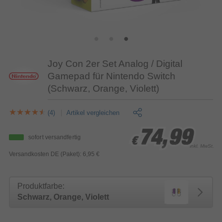
Joy Con 2er Set Analog / Digital
Gamepad für Nintendo Switch
(Schwarz, Orange, Violett)
(4)
Artikel vergleichen
74,99
74,99
74,99
sofort versandfertig
€
€
€
inkl. MwSt.
Versandkosten DE (Paket): 6,95 €
Produktfarbe:
Schwarz, Orange, Violett