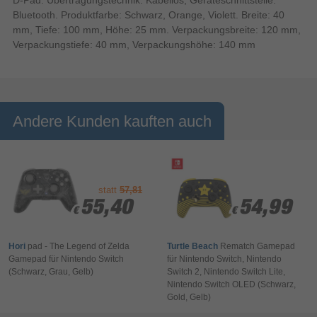
Bluetooth. Produktfarbe: Schwarz, Orange, Violett. Breite: 40
mm, Tiefe: 100 mm, Höhe: 25 mm. Verpackungsbreite: 120 mm,
Verpackungstiefe: 40 mm, Verpackungshöhe: 140 mm
Andere Kunden kauften auch
statt
57,81
55,40
55,40
54,99
54,99
€
€
€
€
Hori
pad - The Legend of Zelda
Turtle Beach
Rematch Gamepad
Gamepad für Nintendo Switch
für Nintendo Switch, Nintendo
(Schwarz, Grau, Gelb)
Switch 2, Nintendo Switch Lite,
Nintendo Switch OLED (Schwarz,
Gold, Gelb)