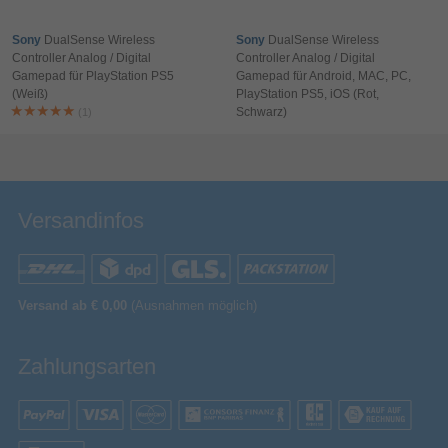
Breite
40 mm
100 mm
Tiefe
Sony
DualSense Wireless
Sony
DualSense Wireless
Controller Analog / Digital
Controller Analog / Digital
Logistikdaten
Gamepad für PlayStation PS5
Gamepad für Android, MAC, PC,
95045000
Warentarifnummer (HS)
(Weiß)
PlayStation PS5, iOS (Rot,
Schwarz)
(1)
China
Ursprungsland
Bewertung & Kommentar speichern
Verpackungsinformation
40 mm
Verpackungstiefe
140 mm
Verpackungshöhe
Versandinfos
120 mm
Verpackungsbreite
Sonstiges
Artikelnummer
11399138606
Versand ab € 0,00
(Ausnahmen möglich)
Herstellerartikelnummer
10002888
Zahlungsarten