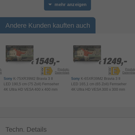
mehr anzeigen
Andere Kunden kauften auch
1549,-
1549,-
1249,-
1249,-
€
€
€
€
t-
Produkt-
Produk
tt
Datenblatt
Datenbla
AI 4K Upscaler
Sony
K-75XR39M2 Bravia 3 II
Sony
K-65XR39M2 Bravia 3 II
LED 190,5 cm (75 Zoll) Fernseher
LED 165,1 cm (65 Zoll) Fernseher
Alle Inhalte werden in atemberaubender 4K-
4K Ultra HD VESA 400 x 400 mm
4K Ultra HD VESA 300 x 300 mm
Qualität hochskaliert.
Erlebe deine Lieblingsinhalte in 4K-Qualität. Deep-
Learning-Modelle analysieren Texturen und
Kanten in Bildern mit niedrigerer Auflösung,
rekonstruieren fehlende Details, schärfen Texturen
Techn. Details
und reduzieren Rauschen – und heben so geliebte
Klassiker und Lieblingsstreams auf modernen