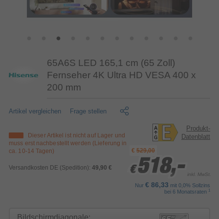
65A6S LED 165,1 cm (65 Zoll)
Fernseher 4K Ultra HD VESA 400 x
200 mm
Artikel vergleichen
Frage stellen
Produkt-
Dieser Artikel ist nicht auf Lager und
Datenblatt
muss erst nachbestellt werden (Lieferung in
€
529,00
ca. 10-14 Tagen)
518,-
518,-
518,-
Versandkosten DE (Spedition):
49,90 €
€
€
€
inkl. MwSt.
€ 86,33
Nur
mit 0,0% Sollzins
1
bei 6 Monatsraten
Bildschirmdiagonale: