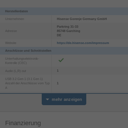
Standard.
Herstellerdaten
Unternehmen
Hisense Gorenje Germany GmbH
Parkring
31-33
Adresse
85748
Garching
DE
Website
https://de.hisense.com/impressum
Anschlüsse und Schnittstellen
Unterhaltungselektronik-
Kontrolle (CEC)
1
Audio (L,R) out
USB 3.2 Gen 1 (3.1 Gen 1)
1
Anzahl der Anschlüsse vom Typ
A
Common interface Plus (CI+)
Precision color
mehr anzeigen
Common interface Plus (CI+)
2.0
version
Reiner Ausdruck der Farbe
Vor einem Meisterwerk stehend, wird dir bewusst,
1
Audioeingang (L, R)
Finanzierung
dass jeder Farbton eine Geschichte erzählt. Mit
2.1
HDMI-Version