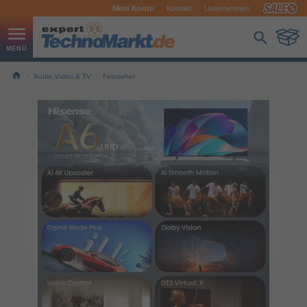
Mein Konto
Kontakt
Unternehmen
Audio,Video & TV
Fernseher