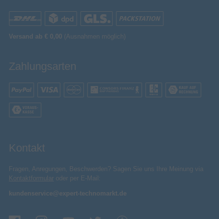
802.11a, 802.11b, 802.11g, Wi-Fi 4 (802.11n), Wi-
WLAN-Standards
Fi 5 (802.11ac)
Dual-Band (2,4 GHz/5 GHz)
WLAN-Band
Versand ab € 0,00
(Ausnahmen möglich)
WLAN
Zahlungsarten
Ethernet/LAN
Bluetooth
5.4
Bluetooth-Version
Smart TV
Kontakt
Internet-TV
Smart-TV
Fragen, Anregungen, Beschwerden? Sagen Sie uns Ihre Meinung via
Kontaktformular
oder per E-Mail:
VIDAA
Installiertes Betriebssystem
kundenservice@expert-technomarkt.de
Dolby Vision IQ
Smart-Modi
Apple AirPlay 2-Unterstützung