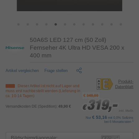
50A6S LED 127 cm (50 Zoll)
Fernseher 4K Ultra HD VESA 200 x
400 mm
Artikel vergleichen
Frage stellen
Produkt-
Dieser Artikel ist nicht auf Lager und
Datenblatt
muss erst nachbestellt werden (Lieferung in
€
348,00
ca. 10-14 Tagen)
319,-
319,-
319,-
Versandkosten DE (Spedition):
49,90 €
€
€
€
inkl. MwSt.
€ 53,16
Nur
mit 0,0% Sollzins
1
bei 6 Monatsraten
Bildschirmdiagonale: