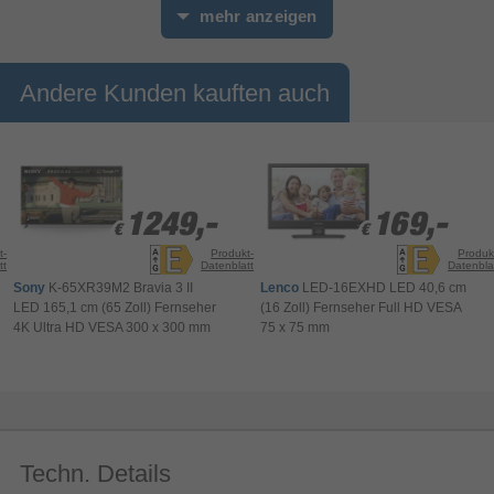
mehr anzeigen
Andere Kunden kauften auch
1249,-
1249,-
169,-
169,-
€
€
€
€
t-
Produkt-
Produk
tt
Datenblatt
Datenbla
AI 4K Upscaler
Sony
K-65XR39M2 Bravia 3 II
Lenco
LED-16EXHD LED 40,6 cm
LED 165,1 cm (65 Zoll) Fernseher
(16 Zoll) Fernseher Full HD VESA
Alle Inhalte werden in atemberaubender 4K-
4K Ultra HD VESA 300 x 300 mm
75 x 75 mm
Qualität hochskaliert.
Erlebe deine Lieblingsinhalte in 4K-Qualität. Deep-
Learning-Modelle analysieren Texturen und
Kanten in Bildern mit niedrigerer Auflösung,
rekonstruieren fehlende Details, schärfen Texturen
Techn. Details
und reduzieren Rauschen – und heben so geliebte
Klassiker und Lieblingsstreams auf modernen