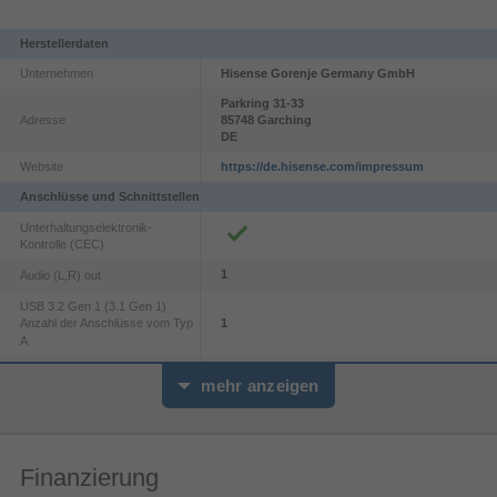
Standard.
Herstellerdaten
Unternehmen
Hisense Gorenje Germany GmbH
Parkring
31-33
Adresse
85748
Garching
DE
Website
https://de.hisense.com/impressum
Anschlüsse und Schnittstellen
Unterhaltungselektronik-
Kontrolle (CEC)
1
Audio (L,R) out
USB 3.2 Gen 1 (3.1 Gen 1)
1
Anzahl der Anschlüsse vom Typ
A
Common interface Plus (CI+)
AI Smooth Motion
mehr anzeigen
Common interface Plus (CI+)
2.0
version
Glatteres Bild ohne Unschärfe
Genieße flüssigere Bewegungen in jeder Szene
1
Audioeingang (L, R)
Finanzierung
dank AI Smooth Motion. Die intelligente
2.1
HDMI-Version