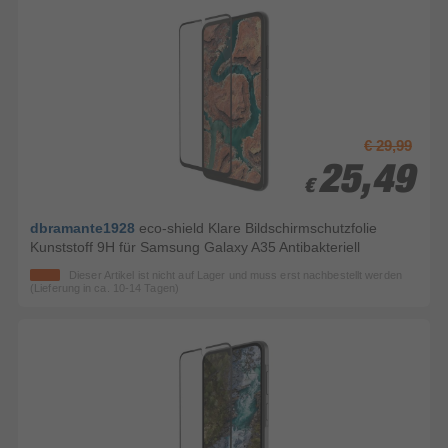
€ 29,99
25,49
25,49
€
€
dbramante1928
eco-shield Klare Bildschirmschutzfolie
Kunststoff 9H für Samsung Galaxy A35 Antibakteriell
Dieser Artikel ist nicht auf Lager und muss erst nachbestellt werden
(Lieferung in ca. 10-14 Tagen)