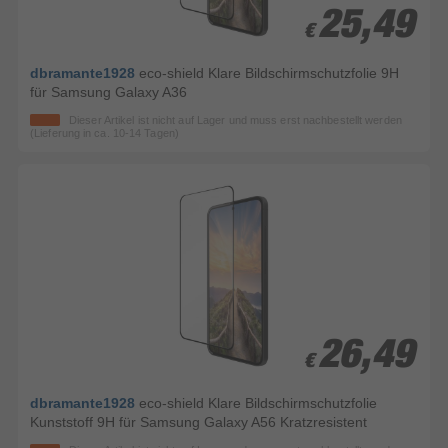
25,49
25,49
€
€
dbramante1928
eco-shield Klare Bildschirmschutzfolie 9H
für Samsung Galaxy A36
Dieser Artikel ist nicht auf Lager und muss erst nachbestellt werden
(Lieferung in ca. 10-14 Tagen)
26,49
26,49
€
€
dbramante1928
eco-shield Klare Bildschirmschutzfolie
Kunststoff 9H für Samsung Galaxy A56 Kratzresistent