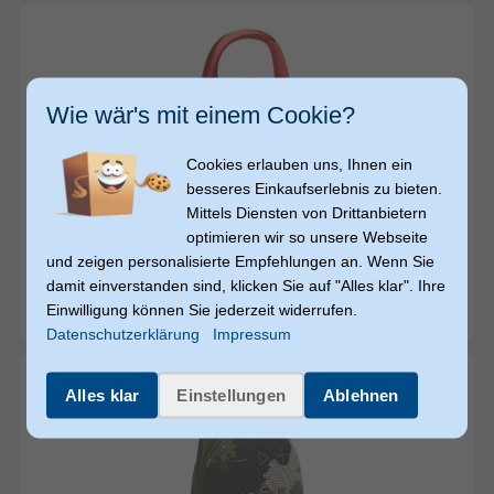
Wie wär's mit einem Cookie?
Cookies erlauben uns, Ihnen ein
besseres Einkaufserlebnis zu bieten.
54,-
54,-
Mittels Diensten von Drittanbietern
€
€
Video
optimieren wir so unsere Webseite
und zeigen personalisierte Empfehlungen an. Wenn Sie
JBL
Clip 5 7 W Bluetooth Lautsprecher IP67 Laufzeit bis 12
damit einverstanden sind, klicken Sie auf "Alles klar". Ihre
h (Rot)
Einwilligung können Sie jederzeit widerrufen.
sofort versandfertig
Datenschutzerklärung
Impressum
Alles klar
Einstellungen
Ablehnen