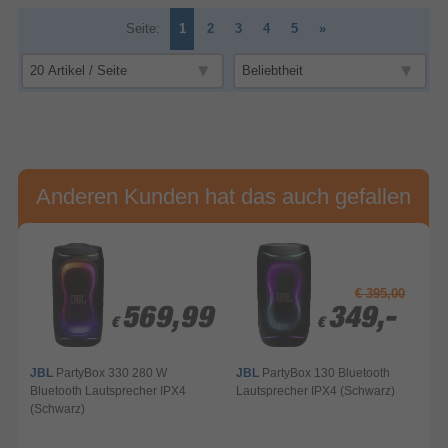
Seite:
1
2
3
4
5
»
Anderen Kunden hat das auch gefallen
€ 395,00
569,99
569,99
349,-
349,-
€
€
€
€
JBL
PartyBox 330 280 W
JBL
PartyBox 130 Bluetooth
Bluetooth Lautsprecher IPX4
Lautsprecher IPX4 (Schwarz)
L
(Schwarz)