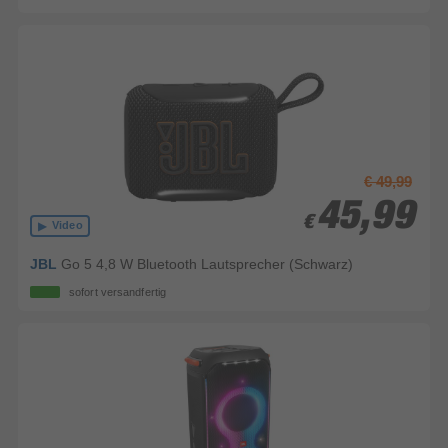
€ 49,99
45,99
45,99
€
€
Video
JBL
Go 5 4,8 W Bluetooth Lautsprecher (Schwarz)
sofort versandfertig