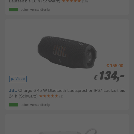
Laufzeit bis 10 h (Schwarz)
(16)
sofort versandfertig
€ 155,00
134,-
134,-
€
€
Video
JBL
Charge 6 45 W Bluetooth Lautsprecher IP67 Laufzeit bis
24 h (Schwarz)
(1)
sofort versandfertig