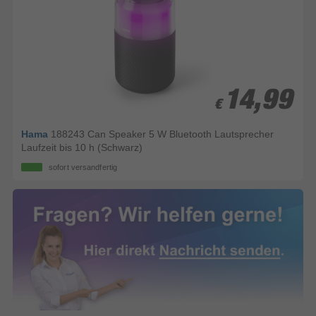
14,99
14,99
€
€
Hama
188243 Can Speaker 5 W Bluetooth Lautsprecher
Laufzeit bis 10 h (Schwarz)
sofort versandfertig