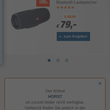
Bluetooth Lautsprecher
€ 88,00
79,-
79,-
€
€
zum Angebot
Der Artikel
HORST
ist zurzeit leider nicht verfügbar.
Vielleicht finden Sie jedoch in der