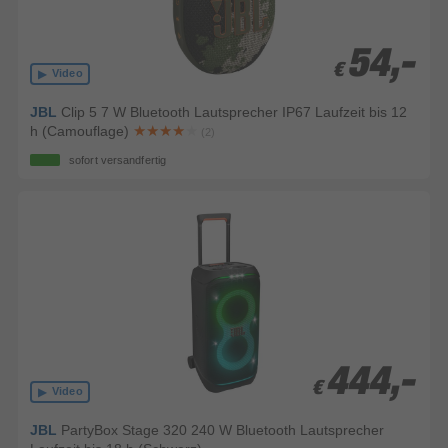
54,-
54,-
€
€
Video
JBL
Clip 5 7 W Bluetooth Lautsprecher IP67 Laufzeit bis 12
h (Camouflage)
(2)
sofort versandfertig
444,-
444,-
€
€
Video
JBL
PartyBox Stage 320 240 W Bluetooth Lautsprecher