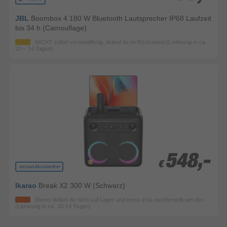
JBL
Boombox 4 180 W Bluetooth Lautsprecher IP68 Laufzeit
bis 34 h (Camouflage)
NICHT sofort versandfertig, Artikel ist im Rückstand (Lieferung in ca.
10 – 14 Tagen)
548,-
548,-
€
€
versandkostenfrei
Ikarao
Break X2 300 W (Schwarz)
Dieser Artikel ist nicht auf Lager und muss erst nachbestellt werden
(Lieferung in ca. 10-14 Tagen)