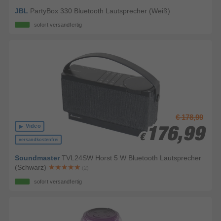
JBL
PartyBox 330 Bluetooth Lautsprecher (Weiß)
sofort versandfertig
€ 178,99
Video
176,99
176,99
€
€
versandkostenfrei
Soundmaster
TVL24SW Horst 5 W Bluetooth Lautsprecher
(Schwarz)
(2)
sofort versandfertig