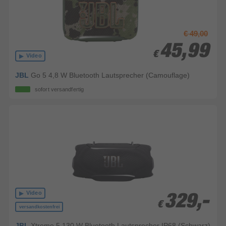
€ 49,00
45,99
45,99
€
€
Video
JBL
Go 5 4,8 W Bluetooth Lautsprecher (Camouflage)
sofort versandfertig
Video
329,-
329,-
€
€
versandkostenfrei
JBL
Xtreme 5 130 W Bluetooth Lautsprecher IP68 (Schwarz)