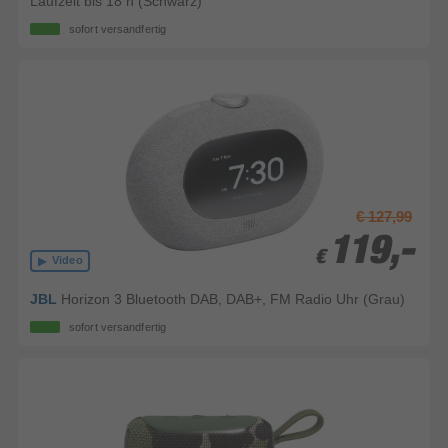
Laufzeit bis 18 h (Schwarz)
sofort versandfertig
€ 127,99
119,-
119,-
€
€
Video
JBL
Horizon 3 Bluetooth DAB, DAB+, FM Radio Uhr (Grau)
sofort versandfertig