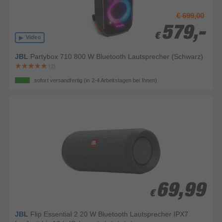
€ 699,00
579,-
579,-
€
€
Video
JBL
Partybox 710 800 W Bluetooth Lautsprecher (Schwarz)
(2)
sofort versandfertig
(in 2-4 Arbeitstagen bei Ihnen)
69,99
69,99
€
€
JBL
Flip Essential 2 20 W Bluetooth Lautsprecher IPX7