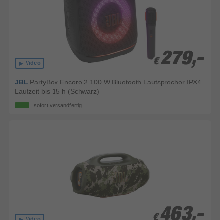
279,-
279,-
€
€
Video
JBL
PartyBox Encore 2 100 W Bluetooth Lautsprecher IPX4
Laufzeit bis 15 h (Schwarz)
sofort versandfertig
463,-
463,-
€
€
Video