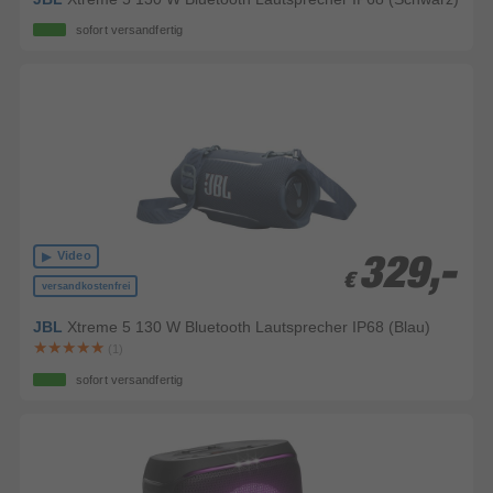
sofort versandfertig
Video
329,-
329,-
€
€
versandkostenfrei
JBL
Xtreme 5 130 W Bluetooth Lautsprecher IP68 (Blau)
(1)
sofort versandfertig