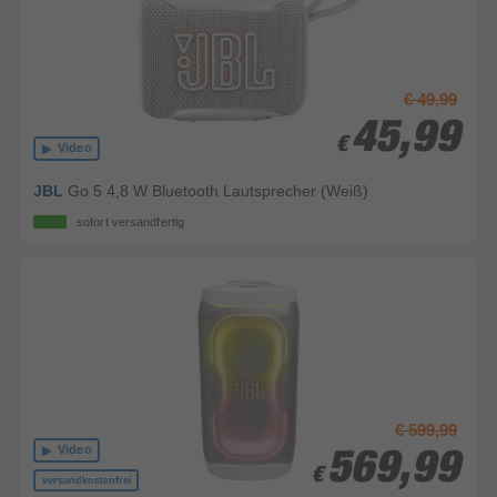
€ 49,99
45,99
45,99
€
€
Video
JBL
Go 5 4,8 W Bluetooth Lautsprecher (Weiß)
sofort versandfertig
€ 599,99
Video
569,99
569,99
€
€
versandkostenfrei