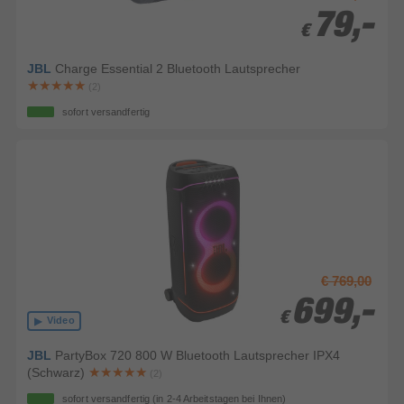
79,-
79,-
€
€
JBL
Charge Essential 2 Bluetooth Lautsprecher
(2)
sofort versandfertig
€ 769,00
699,-
699,-
€
€
Video
JBL
PartyBox 720 800 W Bluetooth Lautsprecher IPX4
(Schwarz)
(2)
sofort versandfertig
(in 2-4 Arbeitstagen bei Ihnen)