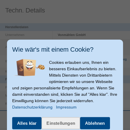
Techn. Details
Herstellerdaten
Unternehmen
Vonmählen GmbH
Vor dem Bardowicker Tore
49
Adresse
21339
Lüneburg
Wie wär's mit einem Cookie?
DE
https://www.vonmaehlen.com/en/policies/leg
Website
Cookies erlauben uns, Ihnen ein
al-notice
besseres Einkaufserlebnis zu bieten.
Kontakt
info@wahlgmbh.com
Mittels Diensten von Drittanbietern
Funktionen
optimieren wir so unsere Webseite
und zeigen personalisierte Empfehlungen an. Wenn Sie
Armband
Produkttyp
damit einverstanden sind, klicken Sie auf "Alles klar". Ihre
Silikon
Material
Einwilligung können Sie jederzeit widerrufen.
Apple Watch 44 | 45 | 46 | 49 mm
Kompatibilität
Datenschutzerklärung
Impressum
Produktfarbe
Cremefarben
mehr anzeigen
Smartwatch
Kompatibler Gerätetyp
Alles klar
Einstellungen
Ablehnen
Wasserfest
Schutzfunktion