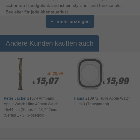
sicher am Handgelenk und ist ein stylisher und funktionaler
Begleiter für jede Abenteuerlust.
mehr anzeigen
Andere Kunden kauften auch
statt
29,99
15,07
15,07
15,99
15,99
€
€
€
€
Peter Jäckel
21374 Armband
Hama
210972 Hülle Apple Watch
Apple Watch Ultra 49mm/ Watch
Ultra 3 (Transparent)
45/44mm (Series 4 - 10)/ 42mm
(Series 1 - 3) (Roségold)