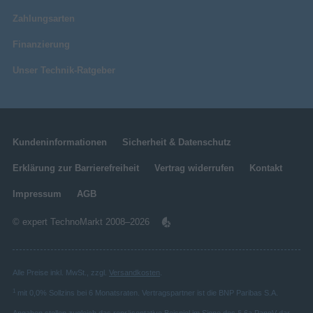
Zahlungsarten
Finanzierung
Unser Technik-Ratgeber
Kundeninformationen
Sicherheit & Datenschutz
Erklärung zur Barrierefreiheit
Vertrag widerrufen
Kontakt
Impressum
AGB
© expert TechnoMarkt 2008–2026
Alle Preise inkl. MwSt., zzgl.
Versandkosten
.
1
mit 0,0% Sollzins bei 6 Monatsraten. Vertragspartner ist die BNP Paribas S.A.
Angaben stellen zugleich das repräsentative Beispiel im Sinne des § 6a PangV dar.