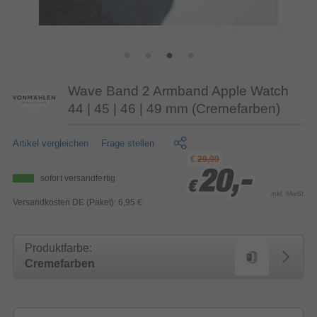
Wave Band 2 Armband Apple Watch
44 | 45 | 46 | 49 mm (Cremefarben)
Artikel vergleichen
Frage stellen
€
29,99
20,-
20,-
20,-
sofort versandfertig
€
€
€
inkl. MwSt.
Versandkosten DE (Paket): 6,95 €
Produktfarbe:
Cremefarben