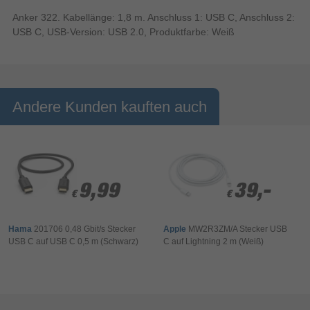
Anker 322. Kabellänge: 1,8 m. Anschluss 1: USB C, Anschluss 2:
USB C, USB-Version: USB 2.0, Produktfarbe: Weiß
Andere Kunden kauften auch
9,99
9,99
39,-
39,-
€
€
€
€
Hama
201706 0,48 Gbit/s Stecker
Apple
MW2R3ZM/A Stecker USB
USB C auf USB C 0,5 m (Schwarz)
C auf Lightning 2 m (Weiß)