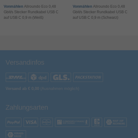
26 mm
Verpackungshöhe
Vonmählen
Allroundo Eco 0,48
Vonmählen
Allroundo Eco 0,48
Gbit/s Stecker Rundkabel USB C
Gbit/s Stecker Rundkabel USB C
101 mm
Verpackungsbreite
auf USB C 0,9 m (Weiß)
auf USB C 0,9 m (Schwarz)
Sonstiges
Artikelnummer
15094005026
Bewertung & Kommentar speichern
Herstellerartikelnummer
A81F6G21
Versandinfos
Versand ab € 0,00
(Ausnahmen möglich)
Zahlungsarten