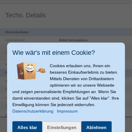
Techn. Details
Herstellerdaten
Unternehmen
Anker Innovations.
Georg-Muche-Straße
3
Wie wär's mit einem Cookie?
Adresse
80807
Munich
DE
Cookies erlauben uns, Ihnen ein
Website
https://en.anker-in.com/contact/
besseres Einkaufserlebnis zu bieten.
Funktionen
Mittels Diensten von Drittanbietern
Stecker
Steckverbinder 1 Geschlecht
optimieren wir so unsere Webseite
Stecker
Steckverbinder 2 Geschlecht
und zeigen personalisierte Empfehlungen an. Wenn Sie
damit einverstanden sind, klicken Sie auf "Alles klar". Ihre
USB 2.0
USB-Version
Einwilligung können Sie jederzeit widerrufen.
60 W
Stromverbrauch
Datenschutzerklärung
Impressum
Plug & Play
mehr anzeigen
Rundkabel
Kabeltyp
Alles klar
Einstellungen
Ablehnen