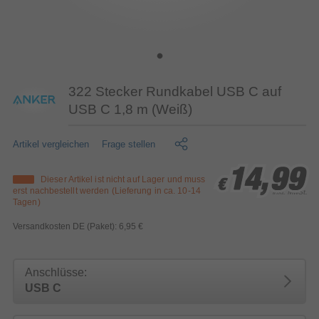
322 Stecker Rundkabel USB C auf
USB C 1,8 m (Weiß)
Artikel vergleichen
Frage stellen
14,99
14,99
14,99
Dieser Artikel ist nicht auf Lager und muss
€
€
€
erst nachbestellt werden (Lieferung in ca. 10-14
inkl. MwSt.
Tagen)
Versandkosten DE (Paket): 6,95 €
Anschlüsse:
USB C