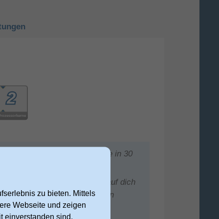
tungen
ner Apple Watch. 80 % Batterie in 30
e Fitnesspraxis noch besser auf dich
serlebnis zu bieten. Mittels
eispiel die Aktivitäts­ringe an
nsere Webseite und zeigen
t einverstanden sind,