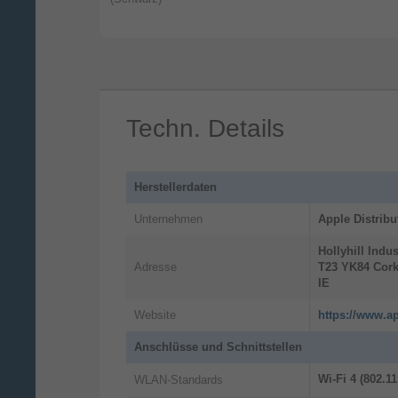
jeden Tag.
Die Aktivitätsapp erfasst deine
Fitnessziele und unterstützt dich dabei,
deine Ringe für Bewegen, Trainieren u
Stehen jeden Tag zu schließen. Jetzt
Techn. Details
kannst du ganz einfach deine
Aktivitätsringe pausieren oder deine Zie
für jeden Tag der Woche anpassen.
Herstellerdaten
Unternehmen
Apple Distribu
Hollyhill Indus
Adresse
T23 YK84
Cor
IE
Website
https://www.ap
Anschlüsse und Schnittstellen
Wi-Fi 4 (802.11
WLAN-Standards