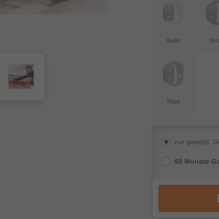
Gold
Gr
Titan
nur gesetzl. 
60 Monate Ga