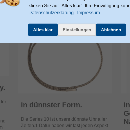
klicken Sie auf "Alles klar". Ihre Einwilligung kön
Datenschutzerklärung
Impressum
Alles klar
Einstellungen
Ablehnen
y.
 für
In dünnster Form.
I
G
Die Series 10 ist unsere dünnste Uhr aller
N
Und
Zeiten.1 Dafür haben wir fast jeden Aspekt
em