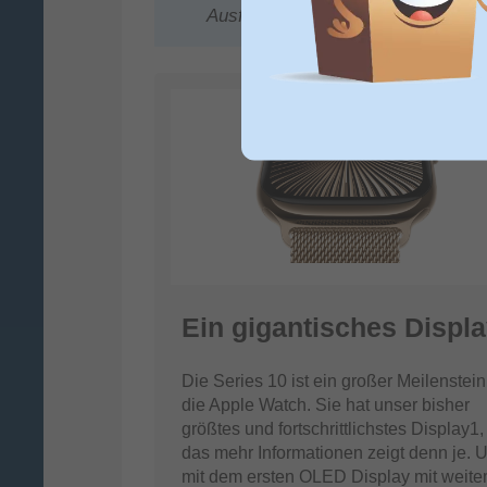
Ausflüge ins Wasser
Ein gigantisches Displa
Die Series 10 ist ein großer Meilenstein
die Apple Watch. Sie hat unser bisher
größtes und fortschrittlichstes Display1,
das mehr Informationen zeigt denn je. 
mit dem ersten OLED Display mit weit