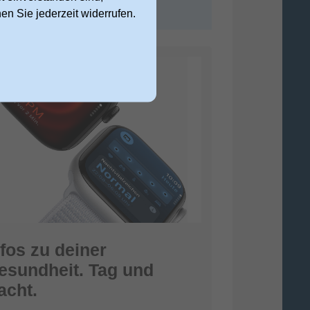
nen Sie jederzeit widerrufen.
nfos zu deiner
esundheit. Tag und
acht.