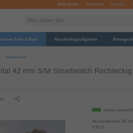
Mein Konto
Newsletter
Kontakt
elecom,Foto & Navi
Haushaltsgroßgeräte
Kleingerä
Smartwatches
gital 42 mm S/M Smartwatch Rechteckig
en
sofort versandf
Versandkosten DE (Pa
6,95 €