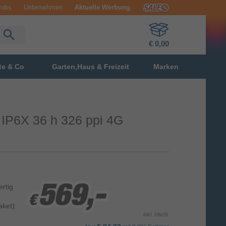
Jobs
Unternehmen
Aktuelle Werbung
€ 0,00
te & Co
Garten,Haus & Freizeit
Marken
 IP6X 36 h 326 ppi 4G
ertig
569,-
569,-
569,-
€
€
€
ket):
inkl. MwSt.