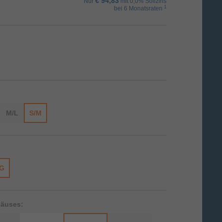
€ 94,83
Nur
mit 0,0% Sollzins
1
bei 6 Monatsraten
M/L
S/M
G
häuses: