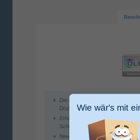
Besch
Die dünnste Apple Watch aller Zei
Wie wär's mit e
Display
Erhalte Infos zu deiner Gesundheit
Schlafapnoe Mitteilungen
Neue Sensoren für Tiefe und Wasse