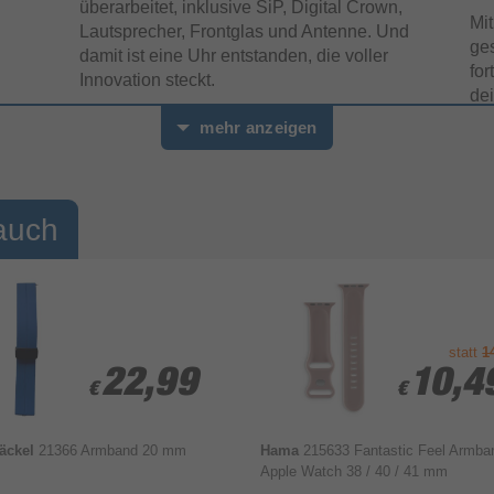
überarbeitet, inklusive SiP, Digital Crown,
Mit
Lautsprecher, Frontglas und Antenne. Und
ges
damit ist eine Uhr entstanden, die voller
for
Innovation steckt.
de
mehr anzeigen
auch
statt
1
22,99
22,99
10,4
10,4
€
€
€
€
Jäckel
21366 Armband 20 mm
Hama
215633 Fantastic Feel Armba
Auch beim Schnorcheln
I
Apple Watch 38 / 40 / 41 mm