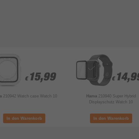
15,99
15,99
14,9
14,9
€
€
€
€
ma
210942 Watch case Watch 10
Hama
210940 Super Hybrid
Displayschutz Watch 10