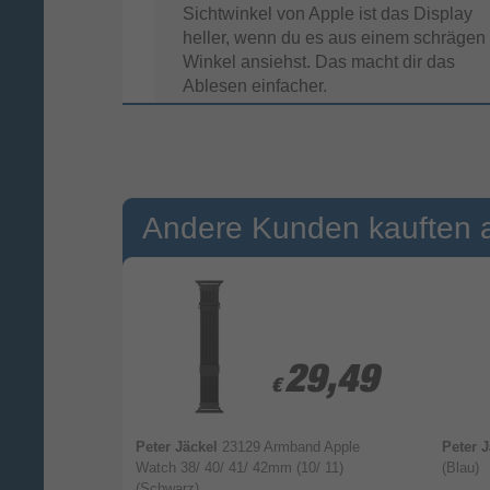
Sichtwinkel von Apple ist das Display
heller, wenn du es aus einem schrägen
Winkel ansiehst. Das macht dir das
Ablesen einfacher.
Andere Kunden kauften 
4,99
4,99
29,49
29,49
€
€
d
Peter Jäckel
23129 Armband Apple
Peter 
Schließe deine Ringe
alaxy Watch8
Watch 38/ 40/ 41/ 42mm (10/ 11)
(Blau)
(Schwarz)