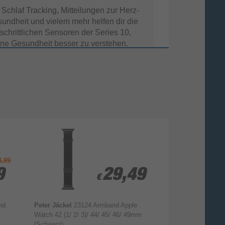
 Schlaf Tracking, Mitteilungen zur Herz­
undheit und vielem mehr helfen dir die
tschrittlichen Sensoren der Series 10,
ine Gesundheit besser zu verstehen.
4,99
9
9
29,49
29,49
€
€
nd
Peter Jäckel
23124 Armband Apple
Vonmählen
Thin
ntelligente Wege, in
Watch 42 (1/ 2/ 3)/ 44/ 45/ 46/ 49mm
Watch Series 8/
(Schwarz)