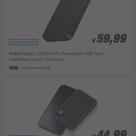
59,99
59,99
€
€
versandkostenfrei
Anker
MagGo 10000 mAh Powerbank USB Typ-C
Kabelloses Laden (Schwarz)
sofort versandfertig
44,99
44,99