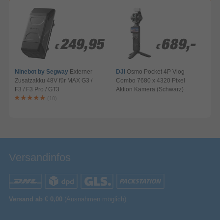
249,95
249,95
689,-
689,-
€
€
€
€
Ninebot by Segway
Externer
DJI
Osmo Pocket 4P Vlog
Zusatzakku 48V für MAX G3 /
Combo 7680 x 4320 Pixel
F3 / F3 Pro / GT3
Aktion Kamera (Schwarz)
A
(10)
Versandinfos
Versand ab € 0,00
(Ausnahmen möglich)