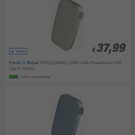
37,99
37,99
€
€
Video
Fresh 'n Rebel
2PB12100DG 12000 mAh Powerbank USB
Typ-C (Grün)
sofort versandfertig