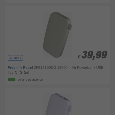
39,99
39,99
€
€
Video
Fresh 'n Rebel
2PB18100DG 18000 mAh Powerbank USB
Typ-C (Grün)
sofort versandfertig