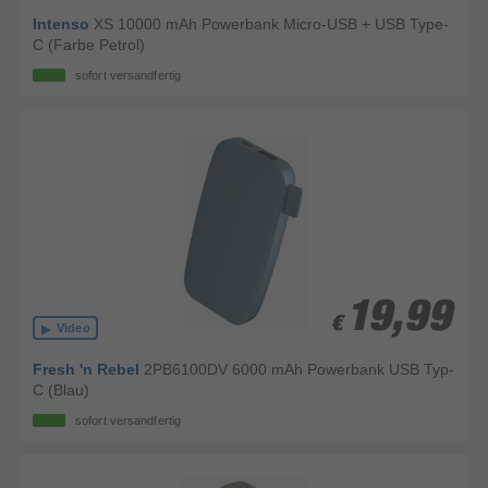
Intenso
XS 10000 mAh Powerbank Micro-USB + USB Type-
C (Farbe Petrol)
sofort versandfertig
19,99
19,99
€
€
Video
Fresh 'n Rebel
2PB6100DV 6000 mAh Powerbank USB Typ-
C (Blau)
sofort versandfertig