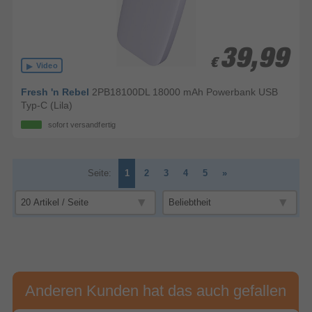
39,99
39,99
€
€
Video
Fresh 'n Rebel
2PB18100DL 18000 mAh Powerbank USB
Typ-C (Lila)
sofort versandfertig
Seite:
1
2
3
4
5
»
Anderen Kunden hat das auch gefallen