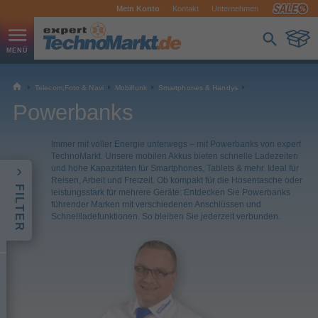
Mein Konto
Kontakt
Unternehmen
Telecom,Foto & Navi
Mobilfunk
Smartphones & Handys
Powerbanks
Immer mit voller Energie unterwegs – mit Powerbanks von expert
TechnoMarkt. Unsere mobilen Akkus bieten schnelle Ladezeiten
und hohe Kapazitäten für Smartphones, Tablets & mehr. Ideal für
Reisen, Arbeit und Freizeit. Ob kompakt für die Hosentasche oder
FILTER
leistungsstark für mehrere Geräte: Entdecken Sie Powerbanks
führender Marken mit verschiedenen Anschlüssen und
Schnellladefunktionen. So bleiben Sie jederzeit verbunden.