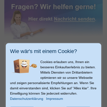
Wie wär's mit einem Cookie?
Cookies erlauben uns, Ihnen ein
besseres Einkaufserlebnis zu bieten.
Mittels Diensten von Drittanbietern
optimieren wir so unsere Webseite
und zeigen personalisierte Empfehlungen an. Wenn Sie
24,99
24,99
damit einverstanden sind, klicken Sie auf "Alles klar". Ihre
€
€
Video
Einwilligung können Sie jederzeit widerrufen.
Datenschutzerklärung
Impressum
Fresh 'n Rebel
Wireless Magnetic 5000 mAh Powerbank
USB Typ-C Kabelloses Laden (Rot)