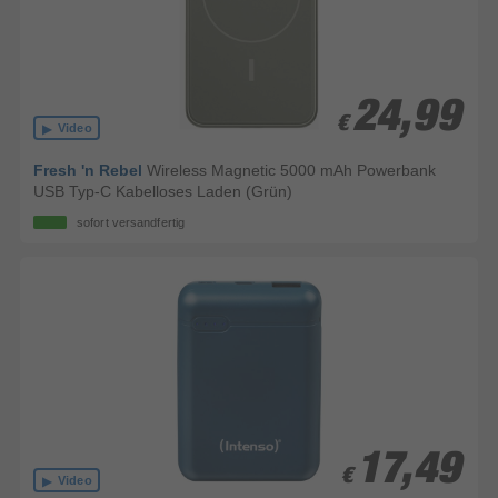
24,99
24,99
€
€
Video
Fresh 'n Rebel
Wireless Magnetic 5000 mAh Powerbank
USB Typ-C Kabelloses Laden (Grün)
sofort versandfertig
17,49
17,49
€
€
Video