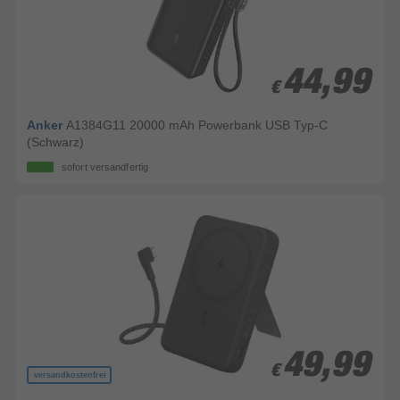
44,99
44,99
€
€
Anker
A1384G11 20000 mAh Powerbank USB Typ-C
(Schwarz)
sofort versandfertig
49,99
49,99
€
€
versandkostenfrei