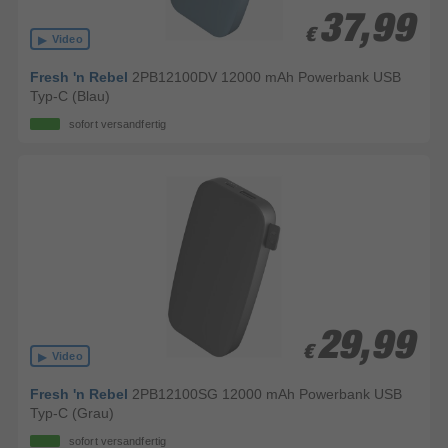
37,99
37,99
€
€
Video
Fresh 'n Rebel
2PB12100DV 12000 mAh Powerbank USB
Typ-C (Blau)
sofort versandfertig
29,99
29,99
€
€
Video
Fresh 'n Rebel
2PB12100SG 12000 mAh Powerbank USB
Typ-C (Grau)
sofort versandfertig