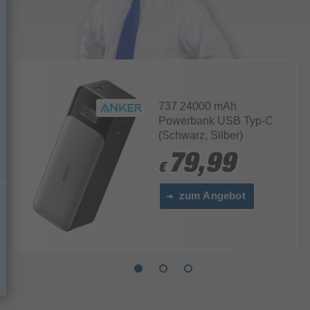
737 24000 mAh
Powerbank USB Typ-C
(Schwarz, Silber)
79,99
79,99
€
€
zum Angebot