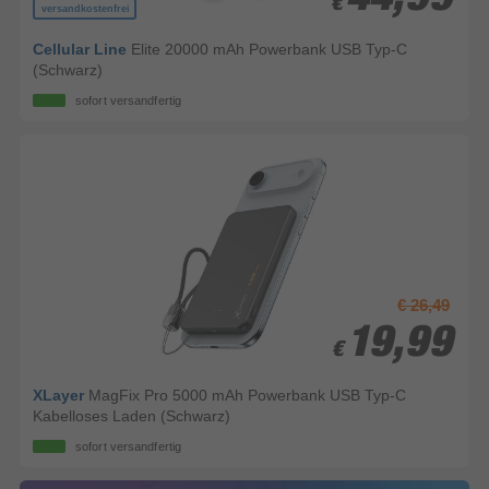
€
€
versandkostenfrei
Cellular Line
Elite 20000 mAh Powerbank USB Typ-C
(Schwarz)
sofort versandfertig
€ 26,49
19,99
19,99
€
€
XLayer
MagFix Pro 5000 mAh Powerbank USB Typ-C
Kabelloses Laden (Schwarz)
sofort versandfertig