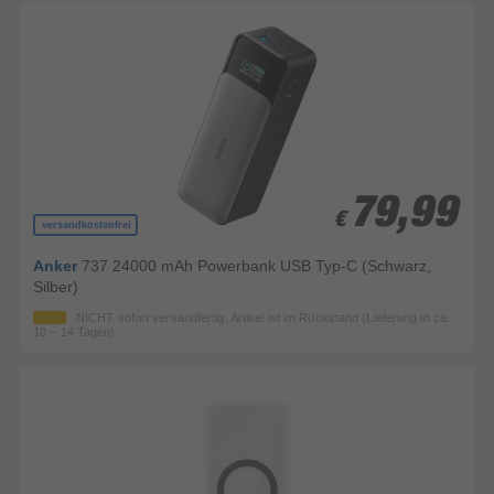
79,99
79,99
€
€
versandkostenfrei
Anker
737 24000 mAh Powerbank USB Typ-C (Schwarz,
Silber)
NICHT sofort versandfertig, Artikel ist im Rückstand (Lieferung in ca.
10 – 14 Tagen)