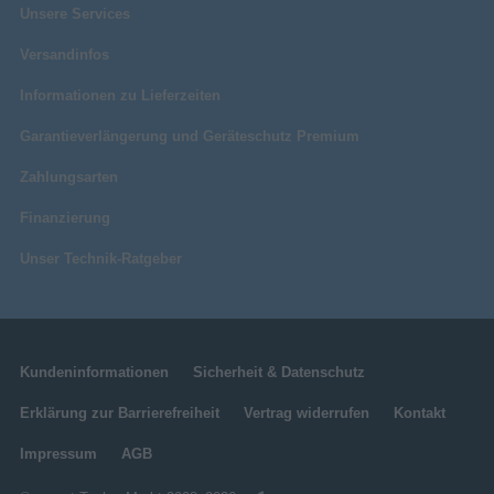
Unsere Services
Versandinfos
Informationen zu Lieferzeiten
Garantieverlängerung und Geräteschutz Premium
Zahlungsarten
Finanzierung
Unser Technik-Ratgeber
Kundeninformationen
Sicherheit & Datenschutz
Erklärung zur Barrierefreiheit
Vertrag widerrufen
Kontakt
Impressum
AGB