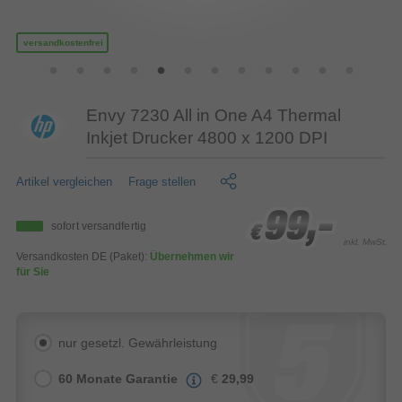
versandkostenfrei
Envy 7230 All in One A4 Thermal
Inkjet Drucker 4800 x 1200 DPI
Artikel vergleichen
Frage stellen
99,-
99,-
99,-
sofort versandfertig
€
€
€
inkl. MwSt.
Versandkosten DE (Paket):
Übernehmen wir
für Sie
nur gesetzl. Gewährleistung
60 Monate Garantie
€
29,99