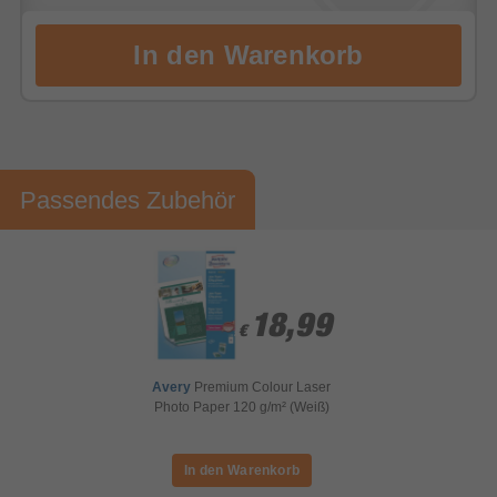
Passendes Zubehör
18,99
18,99
€
€
Avery
Premium Colour Laser
Photo Paper 120 g/m² (Weiß)