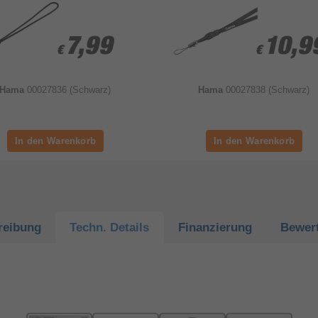
7,99
7,99
10,9
10,9
€
€
€
€
Hama
00027836 (Schwarz)
Hama
00027838 (Schwarz)
reibung
Techn.
Details
Finanzierung
Bewer