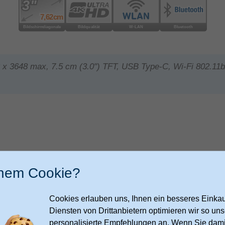
 x 3648 max, 7.5 cm (3.0") TFT, USB Type-C, Wi-Fi 802.11b/g
inem Cookie?
5
Cookies erlauben uns, Ihnen ein besseres Einkauf
Diensten von Drittanbietern optimieren wir so u
personalisierte Empfehlungen an. Wenn Sie dami