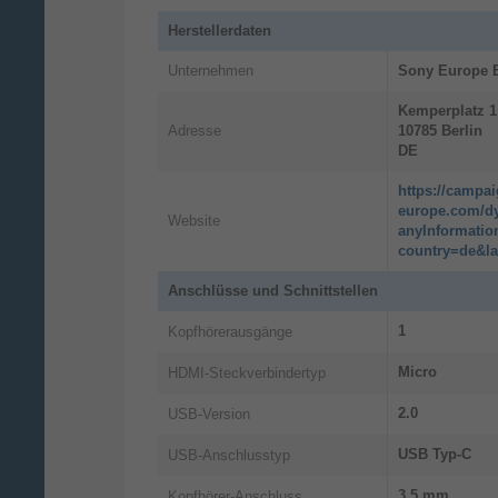
Herstellerdaten
Unternehmen
Sony Europe B
Kemperplatz
1
Beeindruckende Bildqualität
Adresse
10785
Berlin
DE
Das kompakte Gehäuse der ZV-1 II ist mit einem
großen 1.0“ Exmor RSTM CMOS-Bildsensor
https://campa
ausgestattet, der speziell von Sony entwickelt
europe.com/d
Website
wurde. Dieser meh...
anyInformatio
country=de&l
Anschlüsse und Schnittstellen
1
Kopfhörerausgänge
Micro
HDMI-Steckverbindertyp
2.0
USB-Version
USB Typ-C
USB-Anschlusstyp
So sehen Sie immer am besten aus
3,5 mm
Kopfhörer-Anschluss