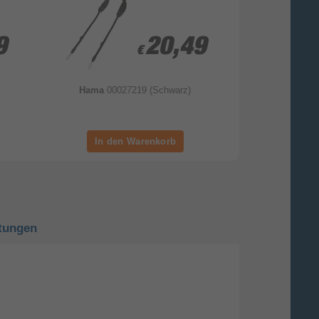
9
9
20,49
20,49
€
€
Hama
00027219 (Schwarz)
Hama
004601 Mu
Smartp
tungen