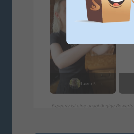
Tiziana K.
Expeerly ist eine unabhängige Bewertu
Produkte und Vergütungen) erhalten.