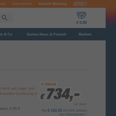
Jobs
Unternehmen
Aktuelle Werbung
€ 0,00
te & Co
Garten,Haus & Freizeit
Marken
€
739,00
st nicht auf Lager und
734,-
734,-
734,-
t werden (Lieferung in
€
€
€
inkl. MwSt.
ket): 6,95 €
€ 122,33
Nur
mit 0,0% Sollzins
1
bei 6 Monatsraten