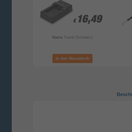
5,99
5,99
16,49
16,49
€
€
arz, Grau)
Hama
Travel (Schwarz)
Besch