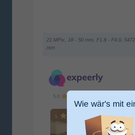
21 MPix, 18 - 50 mm, F1.8 - F4.0, 5472
mm
5.0
3
Wie wär's mit e
5
5