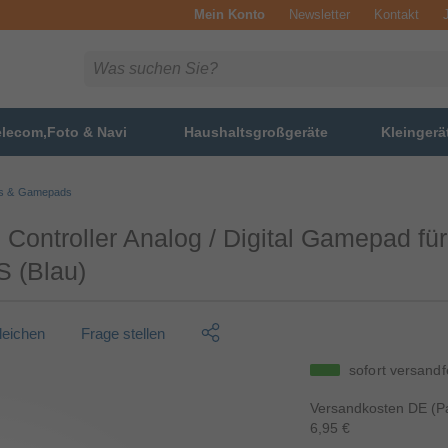
Mein Konto
Newsletter
Kontakt
elecom,Foto & Navi
Haushaltsgroßgeräte
Kleingerä
ks & Gamepads
Controller Analog / Digital Gamepad fü
S (Blau)
gleichen
Frage stellen
sofort versandf
Versandkosten DE (Pa
6,95 €