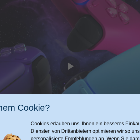
inem Cookie?
mehr anzeigen
Cookies erlauben uns, Ihnen ein besseres Einkauf
Diensten von Drittanbietern optimieren wir so u
personalisierte Empfehlungen an. Wenn Sie dami