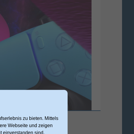
serlebnis zu bieten. Mittels
nsere Webseite und zeigen
t einverstanden sind,