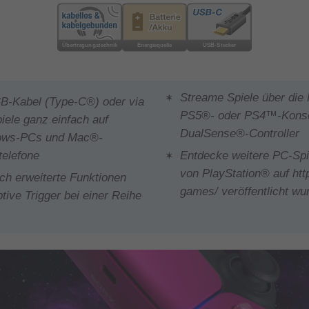
Streame Spiele über die
SB-Kabel (Type-C®) oder via
PS5®- oder PS4™-Konsol
iele ganz einfach auf
DualSense®-Controller
dows-PCs und Mac®-
telefone
Entdecke weitere PC-Spie
von PlayStation® auf ht
ch erweiterte Funktionen
games/ veröffentlicht wu
ive Trigger bei einer Reihe