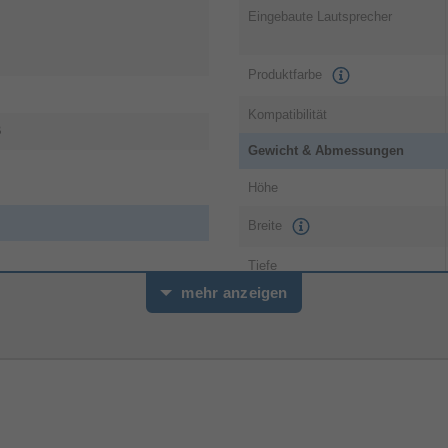
Eingebaute Lautsprecher
Produktfarbe
Kompatibilität
B
Gewicht & Abmessungen
Höhe
Breite
Tiefe
mehr anzeigen
Leistung
Energiequelle
utton, Schaltfläche Optionen,
Akku-/Batterietyp
eilen