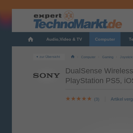
Audio,Video & TV
Computer
T
zur Übersicht
Computer
Gaming
Joystic
DualSense Wireless 
PlayStation PS5, iO
Artikel ver
(3)