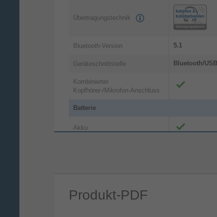
Übertragungstechnik
5.1
Bluetooth-Version
Bluetooth/US
Geräteschnittstelle
Kombinierter
Kopfhörer-/Mikrofon-Anschluss
Batterie
Akku
Betriebsbedingungen
5 - 35 °C
Betriebstemperatur
Eingabegerät
Produkt-PDF
D-Pad, Home b
Gaming-Control
Schaltfläche T
Funktionsknöpfe