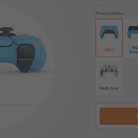
Produktfarbe:
Bla
Blau
Schw
Weiß, Grün