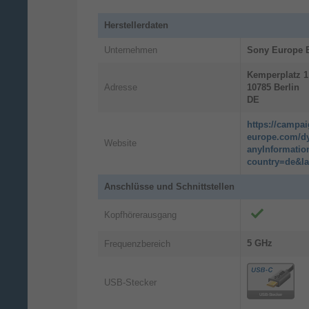
Optimiere dein PC-Gaming
Herstellerdaten
Erlebe ein intensiveres immersives Erle
Unternehmen
Sony Europe B
Feedback und dynamische adaptive Trigge
https://www.playstation.com/games/pc-ga
Kemperplatz
1
Adresse
10785
Berlin
DualSense®-Controller-Funktionen unter
DE
https://campa
Remote Play
europe.com/d
Website
Streame kompatible Spiele mithilfe der
anyInformatio
country=de&l
dem DualSense-Controller. Zur Verwendun
(kostenlos unter remoteplay.dl.playstation
Anschlüsse und Schnittstellen
Kopfhörerausgang
5 GHz
Frequenzbereich
USB-Stecker