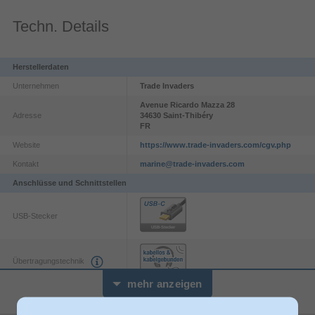
Techn. Details
Herstellerdaten
Unternehmen
Trade Invaders
Avenue Ricardo Mazza
28
Adresse
34630
Saint-Thibéry
FR
Website
https://www.trade-invaders.com/cgv.php
Kontakt
marine@trade-invaders.com
Anschlüsse und Schnittstellen
USB-Stecker
Übertragungstechnik
mehr anzeigen
Batterie