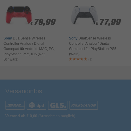
Ihr Kommentar*
79,99
79,99
77,99
77,99
€
€
€
€
Sony
DualSense Wireless
Sony
DualSense Wireless
Controller Analog / Digital
Controller Analog / Digital
Gamepad für Android, MAC, PC,
Gamepad für PlayStation PS5
PlayStation PS5, iOS (Rot,
(Weiß)
Schwarz)
(1)
Bewertung & Kommentar speichern
Versandinfos
Versand ab € 0,00
(Ausnahmen möglich)