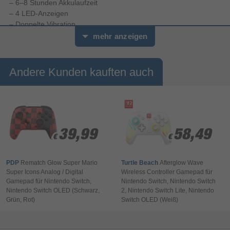
– 6–8 Stunden Akkulaufzeit
– 4 LED-Anzeigen
– Doppelte Vibration
mehr anzeigen
Andere Kunden kauften auch
39,99
39,99
58,49
58,49
€
€
€
€
PDP
Rematch Glow Super Mario
Turtle Beach
Afterglow Wave
Super Icons Analog / Digital
Wireless Controller Gamepad für
Gamepad für Nintendo Switch,
Nintendo Switch, Nintendo Switch
Nintendo Switch OLED (Schwarz,
2, Nintendo Switch Lite, Nintendo
Grün, Rot)
Switch OLED (Weiß)