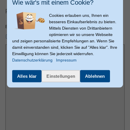
Wie wär's mit einem Cookie?
Akku
Produkt-PDF
600 mAh
Akku-/Batteriekapazität
Cookies erlauben uns, Ihnen ein
Eingabegerät
besseres Einkaufserlebnis zu bieten.
Bedienungsanleitung
Gaming-Control
Mittels Diensten von Drittanbietern
Richtungstasten, Home button, Turbo-Taste
Funktionsknöpfe
optimieren wir so unsere Webseite
mmo_130651708_1744368897_2309_2536910.pdf
Nintendo Switch
Gamingplattformen unterstützt
und zeigen personalisierte Empfehlungen an. Wenn Sie
damit einverstanden sind, klicken Sie auf "Alles klar". Ihre
Analog
Gaming-Control Technologie
Einwilligung können Sie jederzeit widerrufen.
Reflex vibration
Datenschutzerklärung
Impressum
Gyroskop
Alles klar
Einstellungen
Ablehnen
Gamepad
Gerätetyp
2
Anzahl der Joysticks
Ergonomie
Ergonomische Auslöser
1 m
Kabellänge
LED-Anzeigen