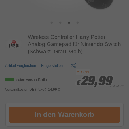
Wireless Controller Harry Potter
Analog Gamepad für Nintendo Switch
(Schwarz, Grau, Gelb)
Artikel vergleichen
Frage stellen
€
32,99
29,99
29,99
29,99
sofort versandfertig
€
€
€
inkl. MwSt.
Versandkosten DE (Paket): 14,99 €