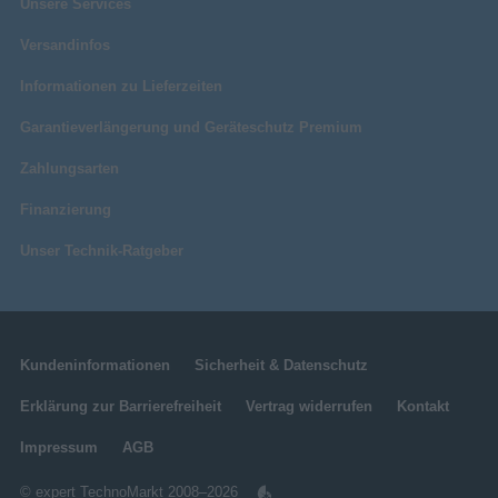
Unsere Services
Versandinfos
Informationen zu Lieferzeiten
Garantieverlängerung und Geräteschutz Premium
Zahlungsarten
Finanzierung
Unser Technik-Ratgeber
Kundeninformationen
Sicherheit & Datenschutz
Erklärung zur Barrierefreiheit
Vertrag widerrufen
Kontakt
Impressum
AGB
© expert TechnoMarkt 2008–2026