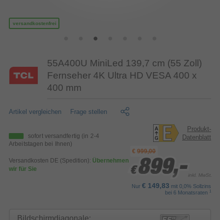
versandkostenfrei
55A400U MiniLed 139,7 cm (55 Zoll)
Fernseher 4K Ultra HD VESA 400 x
400 mm
Artikel vergleichen
Frage stellen
Produkt-
sofort versandfertig
(in 2-4
Datenblatt
Arbeitstagen bei Ihnen)
€
999,00
Versandkosten DE (Spedition):
Übernehmen
899,-
899,-
899,-
wir für Sie
€
€
€
inkl. MwSt.
€ 149,83
Nur
mit 0,0% Sollzins
1
bei 6 Monatsraten
Bildschirmdiagonale: