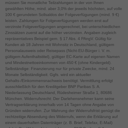
müssen Sie monatliche Teilzahlungen in der von Ihnen
alternative Tastatur nutzen.
gewählten Höhe, mind. aber 3,0% der jeweils höchsten, auf volle
Anzahl RF Anschlüsse
1
100 € gerundeten Sollsaldos der Folgeverfügungen (mind. 9 €)
55A400U erweist sich als vielseitige Multimedia-Zentrale, die
Stromeingang
leisten. Zahlungen für Folgeverfügungen werden erst auf
durch eine starke Bildleistung und eine moderne
verzinste Folgeverfügungen angerechnet, bei unterschiedlichen
Benutzeroberfläche überzeugt. Dank der stabilen WLAN-
0
Anzahl DVI-D-Anschlüsse
Zinssätzen zuerst auf die höher verzinsten. Angaben zugleich
Standards nach Wi-Fi 5 läuft das Streaming von
1
Optischer Audio-Digitalausgang
repräsentatives Beispiel gem. § 17 Abs. 4 PAngV. Gültig für
hochauflösenden Inhalten stabil und zuverlässig im heimischen
Kunden ab 18 Jahren mit Wohnsitz in Deutschland, gültigem
Netzwerk.
HDCP
Personalausweis oder Reisepass (Nicht-EU-Bürger i. V. m.
4
gültigem Aufenthaltstitel), gültiger EC-Karte auf eigenen Namen
Anzahl HDMI-Anschlüsse
TCL A400 55A400U. Bildschirmdiagonale: 139,7 cm (55"),
und Mindestnettoeinkommen von 450 € (ohne Kindergeld).
Anzahl Ethernet-LAN-
Display-Auflösung: 3840 x 2160 Pixel, HD-Typ: 4K Ultra HD,
1
Selbständige: Finanzierung nur für private Zwecke, mind. 24
Anschlüsse (RJ-45)
Bildschirmtechnologie: QD-Mini LED, Bildschirmform: Flach,
Monate Selbständigkeit. Ggfs. wird ein aktueller
0
Anzahl USB 2.0 Anschlüsse
LED-Hintergrundbeleuchtungstyp: QD-Mini LED. Smart-TV.
Gehalts-/Einkommensnachweis benötigt. Vermittlung erfolgt
Motion Interpolation Technologie: PPI (Picture Performance
Anzahl VGA (D-Sub)
ausschließlich für den Kreditgeber BNP Paribas S. A.
0
Anschlüsse
Index) 4200, Helligkeit: 2500 cd/m², Reaktionszeit: 5,7 ms,
Niederlassung Deutschland, Rüdesheimer Straße 1, 80686
Natives Seitenverhältnis: 16:9. Digitales Signalformatsystem:
München. Widerrufsrecht: Der Darlehensnehmer kann seine
Audio Return Channel (ARC)
DVB-C, DVB-S2, DVB-T2. WLAN, Ethernet/LAN. Produktfarbe:
Vertragserklärung innerhalb von 14 Tagen ohne Angabe von
Audio
Schwarz
Gründen widerrufen. Zur Wahrung der Widerrufsfrist genügt die
rechtzeitige Absendung des Widerrufs, wenn die Erklärung auf
Auto Lautstärkeregler
einem dauerhaften Datenträger (z. B. Brief, Telefax, E-Mail)
2
Anzahl der Lautsprecher