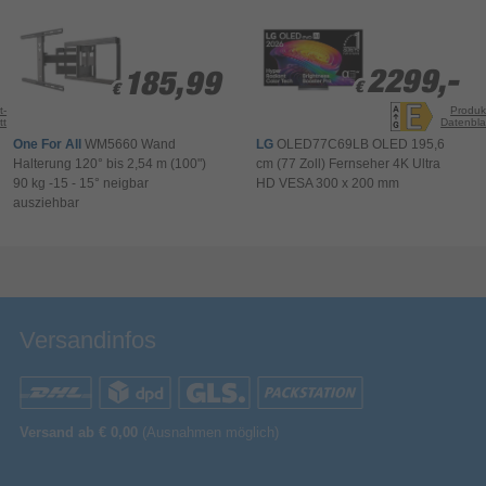
Bitte mindestens 20 Wörter eingeben
Ihr Kommentar*
2500 cd/m²
Helligkeit
2299,-
2299,-
185,99
185,99
Display-Auflösung
3840 x 2160 Pixel
€
€
€
€
t-
Produk
tt
Datenbla
LED-Hintergrundbeleuchtung
One For All
WM5660 Wand
LG
OLED77C69LB OLED 195,6
LED-
Halterung 120° bis 2,54 m (100")
cm (77 Zoll) Fernseher 4K Ultra
QD-Mini LED
Hintergrundbeleuchtungstyp
90 kg -15 - 15° neigbar
HD VESA 300 x 200 mm
ausziehbar
Design
Bewertung & Kommentar speichern
Ein-/Ausschalter
Black
Farbe
VESA-Halterung
Versandinfos
Umgebungsbeleuchtung
Rahmenloses Design
Versand ab € 0,00
(Ausnahmen möglich)
400 x 400 mm
Panel-Montage-Schnittstelle
Produktfarbe
Schwarz