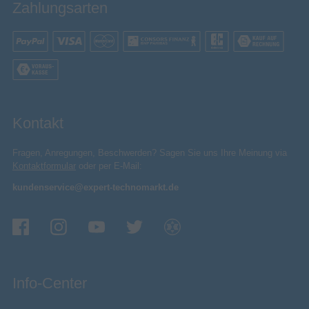
Zahlungsarten
2026
Jahr der Einführung
Energie
Energiesparmodus
Stromverbrauch
200 W
(Standardbetrieb)
0,5 W
Stromverbrauch (Standby)
Kontakt
A bis G
Energieeffizienzskala
50 Hz
AC Eingangsfrequenz
Fragen, Anregungen, Beschwerden? Sagen Sie uns Ihre Meinung via
220 - 240 V
AC Eingangsspannung
Kontaktformular
oder per E-Mail:
kundenservice@expert-technomarkt.de
Energieeffizienzklasse
G
Energieeffizienzklasse (HDR)
Energieverbrauch (SDR) pro
58 kWh
1.000 Stunden
Energieverbrauch (HDR) pro
Info-Center
168 kWh
1.000 Stunden
Gewicht & Abmessungen