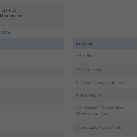
. Digitales Signalformatsystem: DVB-C, DVB-S2, DVB-T2. WL
 Lisle
15
s-Moulineaux
cl.com
Leistung
DVD-Player
USB-Aufnahme
Bildverarbeitungsverfahren
AMD FreeSync
High Dynamic Range Video
(HDR) Unterstützung
Unterstützte Videoformate