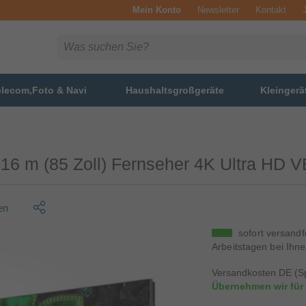
Mein Konto
Newsletter
Kontakt
elecom,Foto & Navi
Haushaltsgroßgeräte
Kleingerä
16 m (85 Zoll) Fernseher 4K Ultra HD
en
sofort versandf
Arbeitstagen bei Ihne
Versandkosten DE (Sp
Übernehmen wir für 