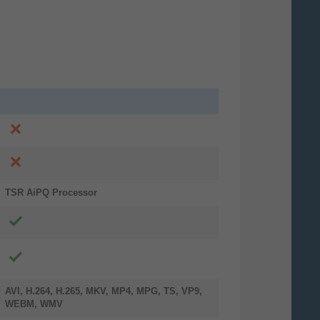
AN, Ethernet/LAN. Produktfarbe:
TSR AiPQ Processor
AVI, H.264, H.265, MKV, MP4, MPG, TS, VP9,
WEBM, WMV