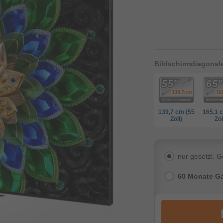
Bildschirmdiagonal
139,7 cm (55
165,1 
Zoll)
Zol
nur gesetzl. 
60 Monate Ga