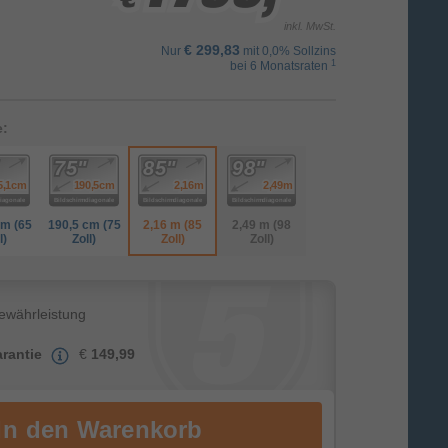
inkl. MwSt.
€ 299,83
Nur
mit 0,0% Sollzins
1
bei 6 Monatsraten
e:
cm (65
190,5 cm (75
2,16 m (85
2,49 m (98
l)
Zoll)
Zoll)
Zoll)
Gewährleistung
rantie
€
149,99