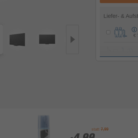
Liefer- & Aufs
€ 
Gesamtsumme S
statt
7,99
4,99
4,99