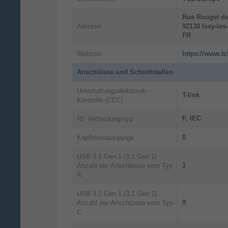
6500:1, Natives Seitenverhältnis: 16:9
Schwarz
Rue Rouget de
Adresse
92130
Issy-le
FR
Website
https://www.t
Anschlüsse und Schnittstellen
Unterhaltungselektronik-
T-link
Kontrolle (CEC)
F, IEC
RF Verbindungstyp
0
Kopfhörerausgänge
USB 3.2 Gen 1 (3.1 Gen 1)
1
Anzahl der Anschlüsse vom Typ
A
USB 3.2 Gen 1 (3.1 Gen 1)
0
Anzahl der Anschlüsse vom Typ
C