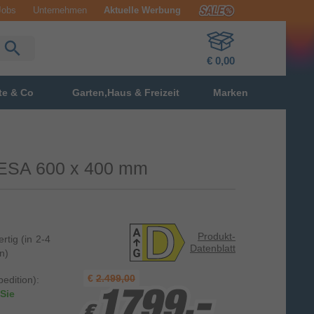
Jobs
Unternehmen
Aktuelle Werbung
€ 0,00
te & Co
Garten,Haus & Freizeit
Marken
 VESA 600 x 400 mm
Produkt-
ertig
(in 2-4
Datenblatt
n)
€
2.499,00
edition):
Sie
1799,-
1799,-
1799,-
€
€
€