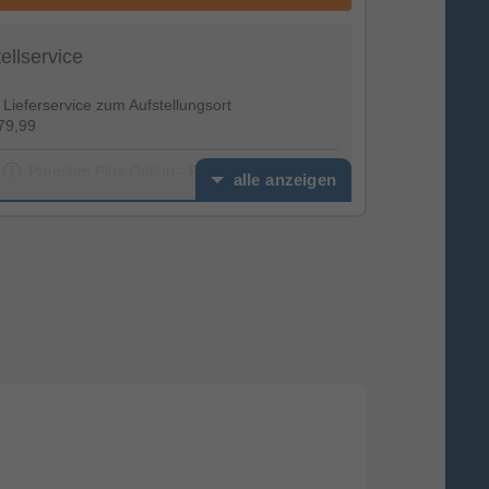
tellservice
Lieferservice zum Aufstellungsort
79,99
Premium Plus Option - Feierabendservice
alle anzeigen
€ 39,99
Installationspaket Premium (inkl.
Altgeräteentsorgung) TV Stand
€ 49,99
Installationspaket Premium (inkl.
Altgeräteentsorgung) - TV Wand
€ 99,99
erviceoptionen
€ 0,00