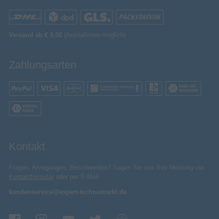
TV Tuner
Analog & Digital
Tunertyp
Versand ab € 0,00
(Ausnahmen möglich)
Empfangstechnik
Triple Tuner
Verpackungsinformation
Zahlungsarten
145 mm
Verpackungstiefe
748 mm
Verpackungshöhe
1192 mm
Verpackungsbreite
Box
Verpackungsart
Verpackungsinhalt
Fernbedienung enthalten
Kontakt
Standfuß
Fragen, Anregungen, Beschwerden? Sagen Sie uns Ihre Meinung via
Sonstiges
Kontaktformular
oder per E-Mail:
Artikelnummer
11128006773
kundenservice@expert-technomarkt.de
Herstellerartikelnummer
TV-50W80AEZC