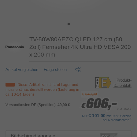
TV-50W80AEZC QLED 127 cm (50
Zoll) Fernseher 4K Ultra HD VESA 200
x 200 mm
Artikel vergleichen
Frage stellen
Produkt-
Dieser Artikel ist nicht auf Lager und
Datenblatt
muss erst nachbestellt werden (Lieferung in
€
649,00
ca. 10-14 Tagen)
606,-
606,-
606,-
Versandkosten DE (Spedition):
49,90 €
€
€
€
inkl. MwSt.
€ 101,00
Nur
mit 0,0% Sollzins
1
bei 6 Monatsraten
Bildschirmdiagonale: