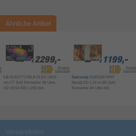
Webbrowser
Vorname*
Nachname*
Ähnliche Artikel
WLAN
Ihre Bewertung:
Bitte mindestens 20 Wörter eingeben
Ethernet/LAN
Ihr Kommentar*
HID, HOGP
Bluetooth-Profile
2299,-
2299,-
1199,-
1199,-
1199,-
€
€
€
€
€
Bluetooth
t-
Produkt-
Produk
tt
Datenblatt
Datenbla
LG
OLED77C69LB OLED 195,6
Samsung
GQ85QN74FAT
Smart TV
cm (77 Zoll) Fernseher 4K Ultra
NeoQLED 2,16 m (85 Zoll)
Hybrid Broadcast Broadband
HD VESA 300 x 200 mm
Fernseher 4K Ultra HD
TV (HbbTV)
Disney+, Netflix, YouTube
Video-Apps
Bewertung & Kommentar speichern
Internet-TV
Smart-TV
Versandinfos
Fire OS
Installiertes Betriebssystem