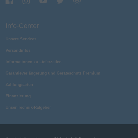
Info-Center
Unsere Services
Versandinfos
Informationen zu Lieferzeiten
Garantieverlängerung und Geräteschutz Premium
Zahlungsarten
Finanzierung
Unser Technik-Ratgeber