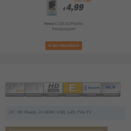
statt
7,99
4,99
4,99
€
€
Hama
LCD/LED/Plasma
Reinigungsset
24", HD Ready, 2x HDMI, USB, LAN, Fire TV