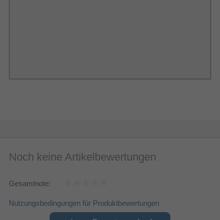
USB-Aufnahme
AMD FreeSync
High Dynamic Range Video
(HDR) Unterstützung
Spiel-Modus
High Dynamic Range 10 (HDR10), Hybrid Log-
Technologie mit hohem
Gamma (HLG)
Dynamikbereich (HDR)
Umgebungsmodus
Management-Funktionen
Sprachanleitung
Noch keine Artikelbewertungen
Funktioniert mit Amazon Alexa
Gesamtnote:
Elektronischer Programmführer
(EPG)
Nutzungsbedingungen für Produktbewertungen
Netzwerk