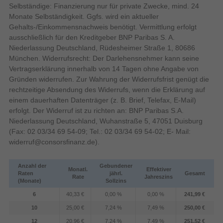
als kompaktes Zweitgerät. Mit dem Betriebssystem Fire OS und
Selbständige: Finanzierung nur für private Zwecke, mind. 24
der Sprachsteuerung über Amazon Alexa stehen praktische
Bildschirmdiagonale
Monate Selbständigkeit. Ggfs. wird ein aktueller
Komfortfunktionen zur Verfügung. Die Kombination aus Triple
Gehalts-/Einkommensnachweis benötigt. Vermittlung erfolgt
Tuner, HDR-Unterstützung und den passenden Smart-Modi
ausschließlich für den Kreditgeber BNP Paribas S. A.
Display-Auflösung
1366 x 768 Pixel
macht den TV-24S50AEZC zu einem funktionalen Fernseher für
Niederlassung Deutschland, Rüdesheimer Straße 1, 80686
Design
den alltäglichen Gebrauch.
München. Widerrufsrecht: Der Darlehensnehmer kann seine
Vertragserklärung innerhalb von 14 Tagen ohne Angabe von
VESA-Halterung
Gründen widerrufen. Zur Wahrung der Widerrufsfrist genügt die
Atemberaubende Bildqualität mit Fire TV
Mittiger Ständer
Ständertyp
rechtzeitige Absendung des Widerrufs, wenn die Erklärung auf
Die Full HD und HD Fire TVs von Panasonic erwecken alle Ihre
einem dauerhaften Datenträger (z. B. Brief, Telefax, E-Mail)
75 x 75 mm
Lieblingsinhalte zum Leben. Beeindruckende
Panel-Montage-Schnittstelle
erfolgt. Der Widerruf ist zu richten an: BNP Paribas S.A.
Bildqualität und starker Sound sorgen für hochwertige
Schwarz
Standfarbe
Niederlassung Deutschland, Wuhanstraße 5, 47051 Duisburg
Unterhaltung. Genießen Sie die neuesten Serien und
Produktfarbe
Schwarz
(Fax: 02 03/34 69 54-09; Tel.: 02 03/34 69 54-02; E- Mail:
Filme von Streaming-Anbietern sowie eine große Auswahl an
widerruf@consorsfinanz.de
).
Apps und Spielen. Die HD Colour Engine liefert
Energie
naturgetreue Farben für realistische, packende Action. Vorhang
0,5 W
Stromverbrauch (Standby)
auf für eine große Klangbühne heißt es dank
Anzahl der
Gebundener
Monatl.
Effektiver
A bis G
Energieeffizienzskala
des Surround Sound Klangsystems, das Sie mitten ins
Raten
jährl.
Gesamt
Rate
Jahreszins
(Monate)
Sollzins
Geschehen hineinzieht. Mit klassischem Design fügt
50/60 Hz
AC Eingangsfrequenz
sich der Fernseher nahtlos und platzsparend in Ihre
6
40,33 €
0,00 %
0,00 %
241,99 €
220 - 240 V
AC Eingangsspannung
Entertainmentwelt ein.
10
25,00 €
7,24 %
7,49 %
250,00 €
12
20,96 €
7,24 %
7,49 %
251,52 €