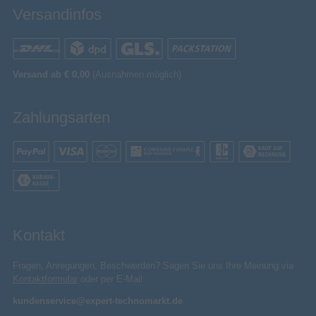
468 mm
Verpackungshöhe
Versandinfos
629 mm
Verpackungsbreite
Verpackungsinhalt
Standfuß
Versand ab € 0,00
(Ausnahmen möglich)
Sonstiges
Artikelnummer
11112001773
Zahlungsarten
Herstellerartikelnummer
TV-24S50AEZC
Kontakt
Fragen, Anregungen, Beschwerden? Sagen Sie uns Ihre Meinung via
Kontaktformular
oder per E-Mail:
kundenservice@expert-technomarkt.de