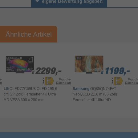
eigene Bewertung abgeben
Ethernet/LAN
A2DP, HID, HOGP
Bluetooth-Profile
Vorname*
Nachname*
Bluetooth
Ähnliche Artikel
Ihre Bewertung:
Smart TV
Bitte mindestens 20 Wörter eingeben
Hybrid Broadcast Broadband
TV (HbbTV)
Ihr Kommentar*
Smart-TV
2299,-
2299,-
1199,-
1199,-
1199,-
€
€
€
€
€
Fire OS
Installiertes Betriebssystem
t-
Produkt-
Produk
tt
Datenblatt
Datenbla
Kino, Dynamisch, Spiel, Normal, Sport, True
Smart-Modi
Cinema
LG
OLED77C69LB OLED 195,6
Samsung
GQ85QN74FAT
cm (77 Zoll) Fernseher 4K Ultra
NeoQLED 2,16 m (85 Zoll)
TV Tuner
HD VESA 300 x 200 mm
Fernseher 4K Ultra HD
Analog & Digital
Tunertyp
Empfangstechnik
Triple Tuner
Bewertung & Kommentar speichern
Verpackungsinformation
114 mm
Verpackungstiefe