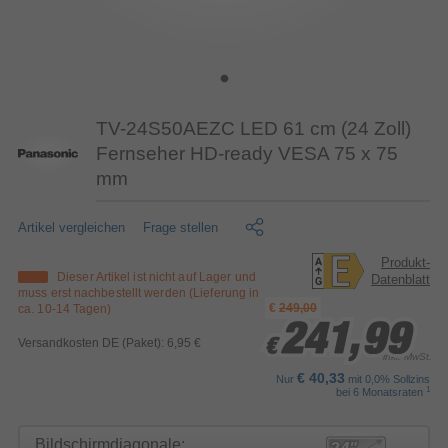
TV-24S50AEZC LED 61 cm (24 Zoll)
Fernseher HD-ready VESA 75 x 75
mm
Artikel vergleichen
Frage stellen
Produkt-
Dieser Artikel ist nicht auf Lager und
Datenblatt
muss erst nachbestellt werden (Lieferung in
€
249,00
ca. 10-14 Tagen)
241,99
241,99
241,99
Versandkosten DE (Paket): 6,95 €
€
€
€
inkl. MwSt.
€ 40,33
Nur
mit 0,0% Sollzins
1
bei 6 Monatsraten
Bildschirmdiagonale: