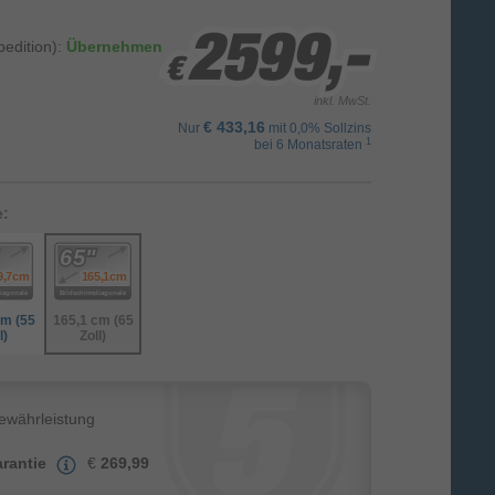
2599,-
2599,-
2599,-
edition):
Übernehmen
€
€
€
inkl. MwSt.
€ 433,16
Nur
mit 0,0% Sollzins
1
bei 6 Monatsraten
e:
cm (55
165,1 cm (65
l)
Zoll)
Gewährleistung
rantie
€
269,99