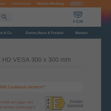
Jobs
Unternehmen
Aktuelle Werbung
€ 0,00
te & Co
Garten,Haus & Freizeit
Marken
ra HD VESA 300 x 300 mm
2000€ Cashback sichern!*
Produkt-
st nicht auf Lager und
Datenblatt
t werden (Lieferung in