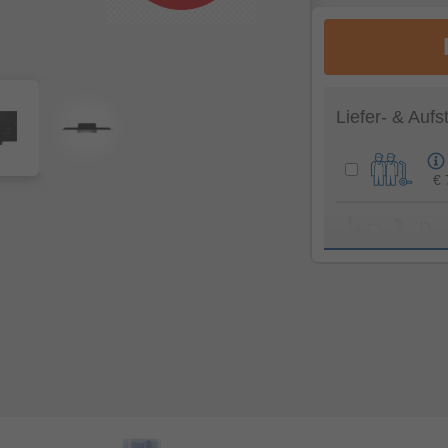
Liefer- & Aufs
€ 
Gesamtsumme S