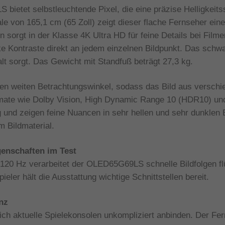
etet selbstleuchtende Pixel, die eine präzise Helligkeits
le von 165,1 cm (65 Zoll) zeigt dieser flache Fernseher eine
 sorgt in der Klasse 4K Ultra HD für feine Details bei Fil
e Kontraste direkt an jedem einzelnen Bildpunkt. Das schw
alt sorgt. Das Gewicht mit Standfuß beträgt 27,3 kg.
inen weiten Betrachtungswinkel, sodass das Bild aus versch
rmate wie Dolby Vision, High Dynamic Range 10 (HDR10) u
nd zeigen feine Nuancen in sehr hellen und sehr dunklen B
m Bildmaterial.
enschaften im Test
120 Hz verarbeitet der OLED65G69LS schnelle Bildfolgen flü
pieler hält die Ausstattung wichtige Schnittstellen bereit.
nz
ch aktuelle Spielekonsolen unkompliziert anbinden. Der Fer