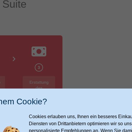
Suite
3
)
Erstattung
des
Cashback-
Betrages
inem Cookie?
auf das
angegebene
Konto
Cookies erlauben uns, Ihnen ein besseres Einkauf
Diensten von Drittanbietern optimieren wir so u
personalisierte Empfehlungen an. Wenn Sie dami