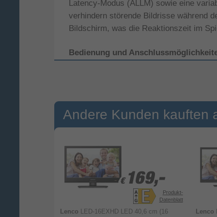
Latency-Modus (ALLM) sowie eine variab
verhindern störende Bildrisse während d
Bildschirm, was die Reaktionszeit im Spi
Bedienung und Anschlussmöglichkeite
Das installierte Betriebssystem WebOS erm
das integrierte WLAN verbindet sich der
Broadband TV (HbbTV) erlaubt den direk
Tuner ist als digitaler Empfänger ausge
Andere Kunden kauften 
Empfangswege.
Umfangreiche Anschlüsse:
Vier 
Speichermedien.
Smarte Vernetzung:
Die Unterstüt
49,-
49,-
169,-
169,-
Sprachsteuerung:
Der Fernseher f
€
€
möglich ist.
Produkt-
Produkt-
Datenblatt
Datenblatt
Kabelgebundene Stabilität:
Ein E
6 cm (40 Zoll)
Lenco
LED-16EXHD LED 40,6 cm (16
Lenco