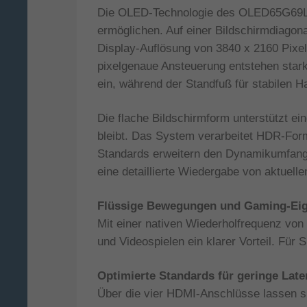
Die OLED-Technologie des OLED65G69LS bi
ermöglichen. Auf einer Bildschirmdiagona
Display-Auflösung von 3840 x 2160 Pixeln
pixelgenaue Ansteuerung entstehen stark
ein, während der Standfuß für stabilen H
Die flache Bildschirmform unterstützt e
bleibt. Das System verarbeitet HDR-Fo
Standards erweitern den Dynamikumfang u
eine detaillierte Wiedergabe von aktuelle
Flüssige Bewegungen und Gaming-Eig
Mit einer nativen Wiederholfrequenz von 
und Videospielen ein klarer Vorteil. Für S
Optimierte Standards für geringe Late
Über die vier HDMI-Anschlüsse lassen si