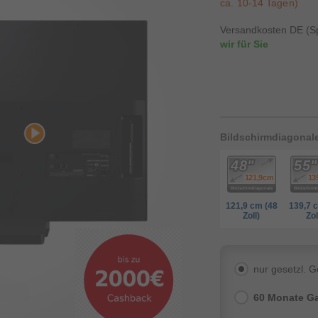
ca. 10-14 Tagen)
Versandkosten DE (Sp
wir für Sie
Bildschirmdiagonal
121,9 cm (48
139,7 
Zoll)
Zol
nur gesetzl. 
60 Monate Ga