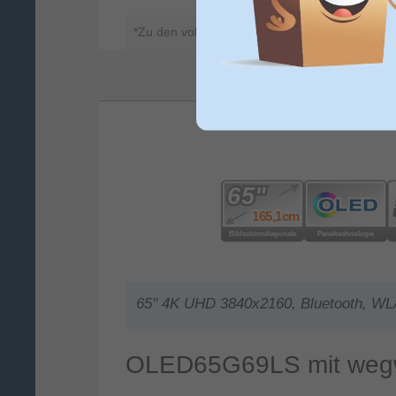
*Zu den vollständigen
Teilnahmebedingungen
.
65'' 4K UHD 3840x2160, Bluetooth, W
OLED65G69LS mit wegwe