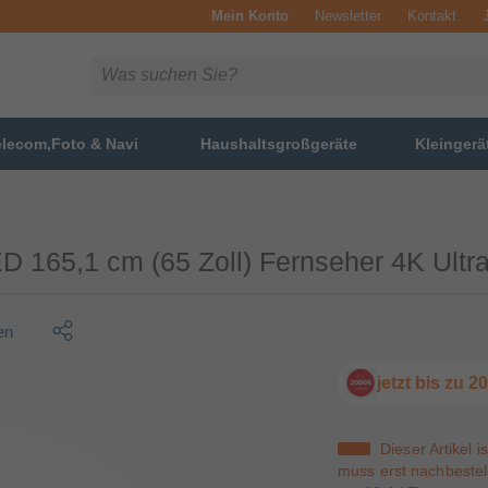
Mein Konto
Newsletter
Kontakt
elecom,Foto & Navi
Haushaltsgroßgeräte
Kleingerä
165,1 cm (65 Zoll) Fernseher 4K Ult
en
jetzt bis zu 
Dieser Artikel i
muss erst nachbestell