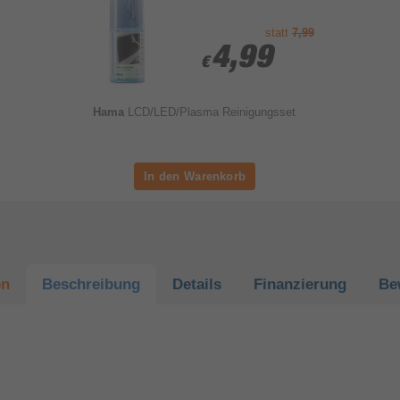
statt
7,99
4,99
4,99
€
€
Hama
LCD/LED/Plasma Reinigungsset
on
Beschreibung
Details
Finanzierung
Be