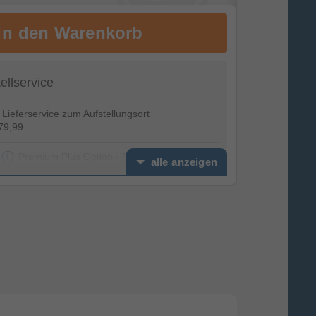
tellservice
Lieferservice zum Aufstellungsort
79,99
Premium Plus Option - Feierabendservice
alle anzeigen
€ 39,99
Installationspaket Premium (inkl.
Altgeräteentsorgung) TV Stand
€ 49,99
Installationspaket Premium (inkl.
Altgeräteentsorgung) - TV Wand
€ 99,99
erviceoptionen
€ 0,00