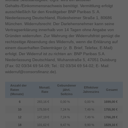
Der Fernseher OLED65C69LB liefert eine beeindruckende
Flach
Bildschirmform
Gehalts-/Einkommensnachweis benötigt. Vermittlung erfolgt
Kombination aus hoher OLED-Bildqualität, smarten
Display-Bildwiederholrate
ausschließlich für den Kreditgeber BNP Paribas S. A.
Betriebssystemfunktionen und durchdachten Gaming-Features,
165 Hz, 144 Hz
unterstützt
Niederlassung Deutschland, Rüdesheimer Straße 1, 80686
die das Fernseherlebnis bereichern.
Anzahl der Farben des
München. Widerrufsrecht: Der Darlehensnehmer kann seine
1 Milliarden Farben
Displays
Vertragserklärung innerhalb von 14 Tagen ohne Angabe von
Gründen widerrufen. Zur Wahrung der Widerrufsfrist genügt die
Bildschirmformateinstellunge
16:9
n
rechtzeitige Absendung des Widerrufs, wenn die Erklärung auf
einem dauerhaften Datenträger (z. B. Brief, Telefax, E-Mail)
Wie liefert der LG OLED evo C6 eine überragende
Bildwiederholfrequenz
erfolgt. Der Widerruf ist zu richten an: BNP Paribas S.A.
Bildqualität?
Niederlassung Deutschland, Wuhanstraße 5, 47051 Duisburg
Steige mit dem LG OLED evo C6 in die nächste Generation von
(Fax: 02 03/34 69 54-09; Tel.: 02 03/34 69 54-02; E- Mail:
164 cm
Bildschirmdiagonale (cm)
OLED ein. Der Brightness Booster verbessert jeden Frame mit
widerruf@consorsfinanz.de
).
erhöhter Helligkeit, während der alpha 11 Gen3 4K AI-Prozessor
Bildschirmdiagonale
für raffinierte Details und Präzision sorgt. Genieße brillantere
Anzahl der
Gebundener
Monatl.
Effektiver
Bilder, unterstützt durch perfektes Schwarz, das unter allen
Raten
jährl.
Gesamt
Rate
Jahreszins
Lichtverhältnissen für Tiefe sorgt, und perfekte Farben,
(Monate)
Sollzins
Display-Auflösung
3840 x 2160 Pixel
zertifiziert für 100 % Farbvolumen und Farbtreue. Der OLED evo
6
283,16 €
0,00 %
0,00 %
1699,00 €
10 Bit
Farbtiefe
C6 – entwickelt, um eine konsistente, hochwertige Bildleistung
10
175,59 €
7,24 %
7,49 %
1755,90 €
Design
unter den meisten Sichtbedingungen zu liefern, egal ob hell oder
12
147,19 €
7,24 %
7,49 %
1766,28 €
dunkel.
VESA-Halterung
18
101,62 €
9,47 %
9,90 %
1829,16 €