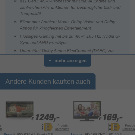
α11 Gen3 4K AI-Prozessor mit Dual AI Engine und
zahlreichen AI-Funktionen für bestmögliche Bild- und
Tonqualität
Filmmaker Ambient Mode, Dolby Vision und Dolby
Atmos für kinogleiches Entertainment
Flüssiges Gaming mit bis zu 4K @ 165 Hz, Nvidia G-
Sync und AMD FreeSync
Unterstützt Dolby Atmos FlexConnect (DAFC) zur
Anbindung von modularen, kabellosen
mehr anzeigen
Soundsystemen, wie die neue LG Sound Suite
Andere Kunden kauften auch
Der Fernseher OLED65C69LB für Ihr
Wohnzimmer-Heimkino
OLED65C69LB ist ein fortschrittlicher Fernseher der Marke LG,
der mit einer Bildschirmdiagonale von 165,1 cm (65 Zoll) und
1249,-
1249,-
169,-
169,-
hochauflösender Bildqualität aufwartet. Dank der bewährten
€
€
€
€
OLED-Bildschirmtechnologie
und einer
Display-Auflösung
t-
Produkt-
Produk
tt
Datenblatt
Datenbla
von 3840 x 2160 Pixeln stellt dieses Modell Bildinhalte besonders
Sony
K-65XR39M2 Bravia 3 II
Lenco
LED-16EXHD LED 40,6 cm