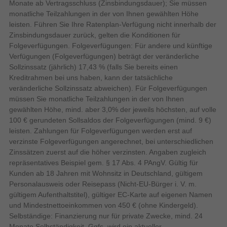
Hochauflösende Wiedergabe mit 4K HFR (High Frame
Monate ab Vertragsschluss (Zinsbindungsdauer); Sie müssen
Rate) über die HDMI-Schnittstellen
40 W
RMS-Leistung
monatliche Teilzahlungen in der von Ihnen gewählten Höhe
leisten. Führen Sie Ihre Ratenplan-Verfügung nicht innerhalb der
Einfache Bedienung und vielfältige Anschlüsse im Alltag
Zinsbindungsdauer zurück, gelten die Konditionen für
Eingebaute Audio-Decoder
Der Fernseher lässt sich flexibel im Wohnraum platzieren und
Folgeverfügungen. Folgeverfügungen: Für andere und künftige
ruht stabil auf einem mittigen Standfuß. Das Gesamtgewicht des
Verfügungen (Folgeverfügungen) beträgt der veränderliche
Verbesserter Audio-
Modells inklusive Standfuß beträgt 18,4 kg. Für den TV-Empfang
Sollzinssatz (jährlich) 17,43 % (falls Sie bereits einen
Rückkanal (eARC)
ist ein digitaler Tuner integriert, der die Signalformate DVB-T2,
Kreditrahmen bei uns haben, kann der tatsächliche
DVB-S2 und DVB-C verarbeitet. Ein integrierter elektronischer
Adaptiver Klang
veränderliche Sollzinssatz abweichen). Für Folgeverfügungen
Programmführer (EPG) erleichtert die tägliche Programmwahl,
müssen Sie monatliche Teilzahlungen in der von Ihnen
Bildschirm
während Hybrid Broadcast Broadband TV (HbbTV) den
gewählten Höhe, mind. aber 3,0% der jeweils höchsten, auf volle
Automatische Helligkeits
schnellen Zugriff auf Mediatheken ermöglicht. Für externe
100 € gerundeten Sollsaldos der Folgeverfügungen (mind. 9 €)
Kontrolle
Zuspieler und Soundanlagen stehen insgesamt vier HDMI-
leisten. Zahlungen für Folgeverfügungen werden erst auf
Anschlüsse, zwei USB 2.0 Anschlüsse, ein optischer Audio-
verzinste Folgeverfügungen angerechnet, bei unterschiedlichen
Motion Interpolation
OLED Bewegung
Digitalausgang sowie ein Ethernet-LAN-Anschluss bereit. Eine
Zinssätzen zuerst auf die höher verzinsten. Angaben zugleich
Technologie
drahtlose Verbindung wird über modernes WLAN mit dem
repräsentatives Beispiel gem. § 17 Abs. 4 PAngV. Gültig für
Standard Wi-Fi 6E sowie über Bluetooth realisiert. Die
Kunden ab 18 Jahren mit Wohnsitz in Deutschland, gültigem
Bildschirmtechnologie
Tonausgabe erfolgt über ein integriertes 2.2-Kanal-Audiosystem
Personalausweis oder Reisepass (Nicht-EU-Bürger i. V. m.
mit
Dolby Atmos
und adaptivem Klang, das sich mit kompatiblen
gültigem Aufenthaltstitel), gültiger EC-Karte auf eigenen Namen
LG-Soundbars über WOW Orchestra abstimmen lässt.
und Mindestnettoeinkommen von 450 € (ohne Kindergeld).
Bildqualität
Selbständige: Finanzierung nur für private Zwecke, mind. 24
Monate Selbständigkeit. Ggfs. wird ein aktueller