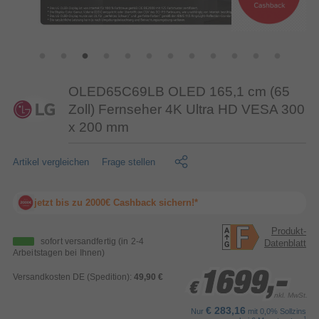
OLED65C69LB OLED 165,1 cm (65
Zoll) Fernseher 4K Ultra HD VESA 300
x 200 mm
Artikel vergleichen
Frage stellen
jetzt bis zu 2000€ Cashback sichern!*
Produkt-
sofort versandfertig
(in 2-4
Datenblatt
Arbeitstagen bei Ihnen)
1699,-
1699,-
1699,-
Versandkosten DE (Spedition):
49,90 €
€
€
€
inkl. MwSt.
€ 283,16
Nur
mit 0,0% Sollzins
1