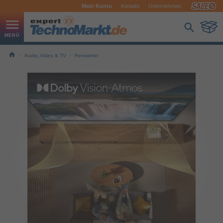
Mein Konto
Kontakt
Unternehmen
Audio,Video & TV
Fernseher