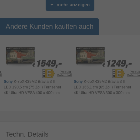
mehr anzeigen
Andere Kunden kauften auch
1549,-
1549,-
1249,-
1249,-
€
€
€
€
Hi-QLED Colour
t-
Produkt-
Produk
tt
Datenblatt
Datenbla
Sony
K-75XR39M2 Bravia 3 II
Sony
K-65XR39M2 Bravia 3 II
Lebendige und authentische Farben
LED 190,5 cm (75 Zoll) Fernseher
LED 165,1 cm (65 Zoll) Fernseher
Erlebe mit Hi-QLED-Farben ein visuelles Fest.
4K Ultra HD VESA 400 x 400 mm
4K Ultra HD VESA 300 x 300 mm
Jedes Bild ist satt, lebendig und naturgetreu. So
wird jede Nuance, von zartesten Pastelltönen bis
hin zu kräftigsten Farben, in atemberaubender
Klarheit wiedergegeben.
Techn. Details