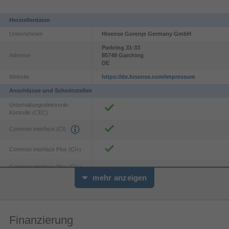
Herstellerdaten
Unternehmen
Hisense Gorenje Germany GmbH
Parkring
31-33
Adresse
85748
Garching
DE
Website
https://de.hisense.com/impressum
Anschlüsse und Schnittstellen
Unterhaltungselektronik-
Kontrolle (CEC)
Dolby Vision.Atmos
Common interface (CI)
Common interface Plus (CI+)
Sehen. Hören. Spektakulär.
Die Verschmelzung von Dolby Vision™ HDR-
Common interface Plus (CI+)
2.0
Bildgebung und Dolby Atmos®-Sound verwandelt
version
mehr anzeigen
deinen Fernseher in ein Entertainment-Kraftpaket.
PC-Eingang (D-Sub)
2.1
HDMI-Version
Finanzierung
Anzahl RF Anschlüsse
2