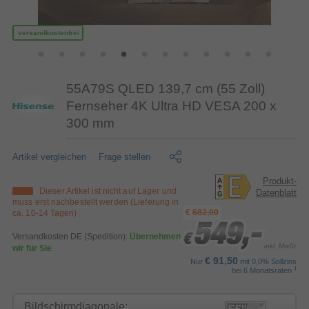
versandkostenfrei
55A79S QLED 139,7 cm (55 Zoll)
Fernseher 4K Ultra HD VESA 200 x
300 mm
Artikel vergleichen
Frage stellen
Produkt-
Dieser Artikel ist nicht auf Lager und
Datenblatt
muss erst nachbestellt werden (Lieferung in
€
682,00
ca. 10-14 Tagen)
549,-
549,-
549,-
Versandkosten DE (Spedition):
Übernehmen
€
€
€
inkl. MwSt.
wir für Sie
€ 91,50
Nur
mit 0,0% Sollzins
1
bei 6 Monatsraten
Bildschirmdiagonale: