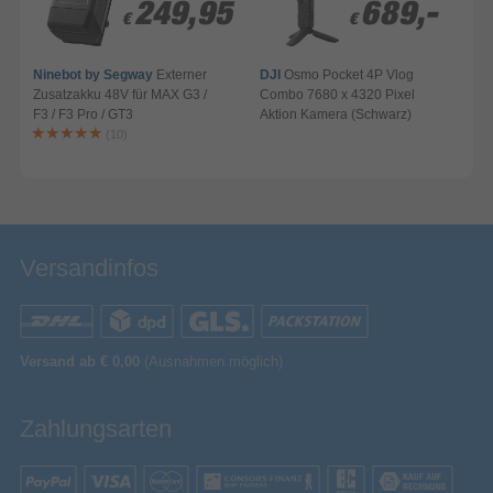
249,95
249,95
689,-
689,-
€
€
€
€
Ninebot by Segway
Externer
DJI
Osmo Pocket 4P Vlog
Zusatzakku 48V für MAX G3 /
Combo 7680 x 4320 Pixel
F3 / F3 Pro / GT3
Aktion Kamera (Schwarz)
A
(10)
Versandinfos
Versand ab € 0,00
(Ausnahmen möglich)
Zahlungsarten