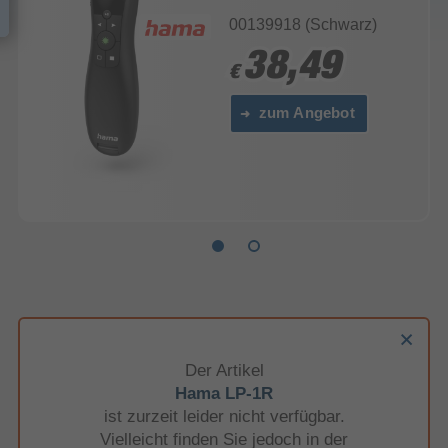
00139918 (Schwarz)
38,49
38,49
€
€
zum Angebot
Der Artikel
Hama LP-1R
ist zurzeit leider nicht verfügbar.
Vielleicht finden Sie jedoch in der