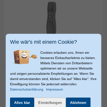
38,49
38,49
Wie wär's mit einem Cookie?
€
€
Cookies erlauben uns, Ihnen ein
Hama
00139918 - Laserpointer (Schwarz)
besseres Einkaufserlebnis zu bieten.
sofort versandfertig
Mittels Diensten von Drittanbietern
optimieren wir so unsere Webseite
und zeigen personalisierte Empfehlungen an. Wenn Sie
damit einverstanden sind, klicken Sie auf "Alles klar". Ihre
Einwilligung können Sie jederzeit widerrufen.
Datenschutzerklärung
Impressum
Alles klar
Einstellungen
Ablehnen