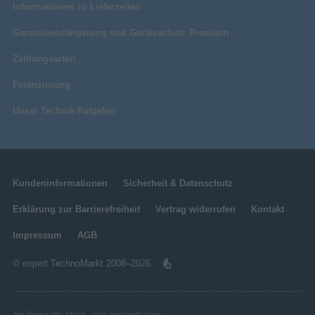
Informationen zu Lieferzeiten
Garantieverlängerung und Geräteschutz Premium
Zahlungsarten
Finanzierung
Unser Technik-Ratgeber
Kundeninformationen
Sicherheit & Datenschutz
Erklärung zur Barrierefreiheit
Vertrag widerrufen
Kontakt
Impressum
AGB
© expert TechnoMarkt 2008–2026
Alle Preise inkl. MwSt., zzgl.
Versandkosten
.