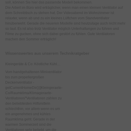
soll, können Sie hier das passende Modell bekommen.
Die Arbeit im Büro wird erträglicher, wenn man einen kleinen Ventilator auf
dem Schreibtisch zu stehen hat. Der Videoabend im Wohnzimmer ist
relaxter, wenn ab und zu ein kleines Lüftchen vom Standventilator
hinüberweht. Gerade die neueren Modelle sind heutzutage auch nicht mehr
so laut. Es ist also trotz Ventilator möglich Unterhaltungen zu führen und
Filme zu gucken, ohne sich dabei gestört zu fühlen. Gute Ventilatoren
machen den Sommer erträglich!
Wissenswertes aus unserem Technikratgeber
Kleingeräte & Co: Köstliche Kühle - Wissenswertes über Ventilatoren
Vom handgehaltenen Miniventilator
bis zum propellergroßen
Deckenventilator -
getCurrentHomeDir()}]Kleingeraete-
Co/Raumklima/Klimageraete-
Ventilatoren/"Ventilatoren zählen zu
den beliebtesten Hilfsmitteln
schlechthin, vor allem wenn es um
ein angenehmes und kühles
Raumklima geht. Gerade in der
warmen Sommerzeit sind die
Ventilatoren sehr beliebt, um die