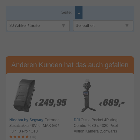
Seite:
1
Anderen Kunden hat das auch gefallen
249,95
249,95
689,-
689,-
€
€
€
€
Ninebot by Segway
Externer
DJI
Osmo Pocket 4P Vlog
Zusatzakku 48V für MAX G3 /
Combo 7680 x 4320 Pixel
F3 / F3 Pro / GT3
Aktion Kamera (Schwarz)
A
(10)