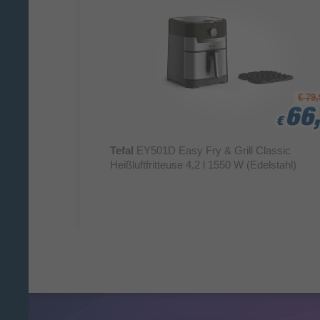
€ 79,
66,
66,
66,
€
€
€
Tefal
EY501D Easy Fry & Grill Classic
Heißluftfritteuse 4,2 l 1550 W (Edelstahl)