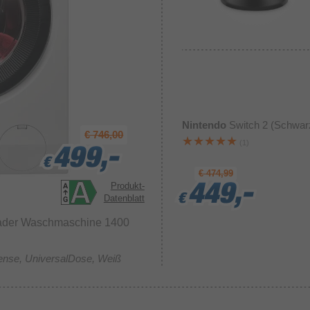
Nintendo
Switch 2 (Schwar
€ 746,00
(1)
499,-
499,-
499,-
€
€
€
€ 474,99
Produkt-
449,-
449,-
449,-
€
€
€
Datenblatt
lader Waschmaschine 1400
ense, UniversalDose, Weiß