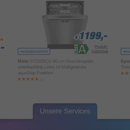
1199,-
1199,-
1199,-
€
€
€
99
-
-
-
Produkt-
Datenblatt
versandkostenfrei
vers
Miele
G7210SCU 60 cm Geschirrspüler
Eps
unterbaufähig Leise 14 Maßgedecke
Tint
aquaStop Funktion
(2)
Unsere Services