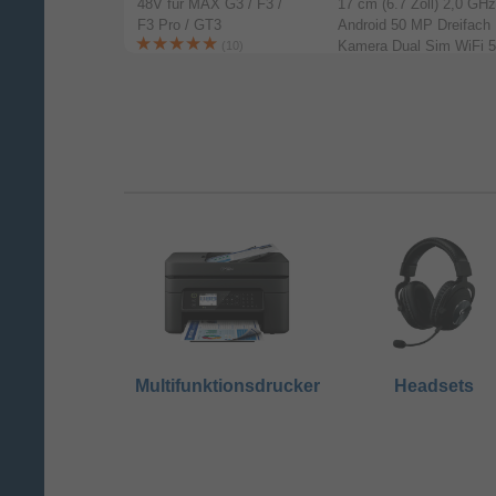
Schwarz, Weiß)
48V für MAX G3 / F3 /
17 cm (6.7 Zoll) 2,0 GHz
F3 Pro / GT3
Android 50 MP Dreifach
Kamera Dual Sim WiFi 5
(10)
(Schwarz)
(1)
Multifunktionsdrucker
Headsets