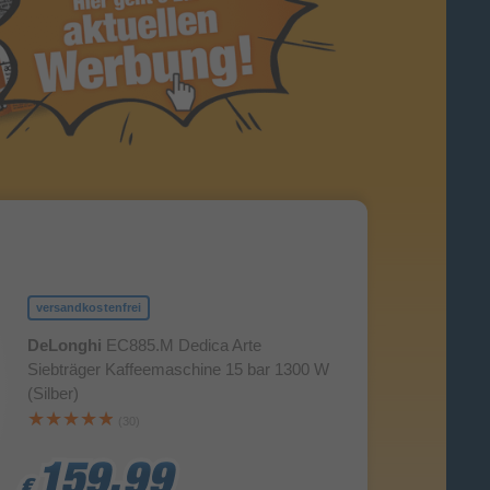
versandkostenfrei
DeLonghi
EC885.M Dedica Arte
Siebträger Kaffeemaschine 15 bar 1300 W
(Silber)
(30)
159,99
159,99
159,99
€
€
€