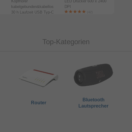
Kopfhörer
LED Drucker 600 x 2400
16,9 cm 
kabelgebunden&kabellos
DPI
Android
30 h Laufzeit USB Typ-C
Kamera 
(42)
(Schwarz)
(Schwar
(3)
Top-Kategorien
Bluetooth
Router
Lautsprecher