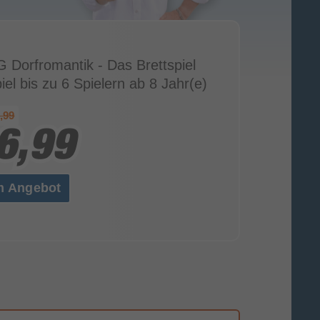
 Dorfromantik - Das Brettspiel
iel bis zu 6 Spielern ab 8 Jahr(e)
,99
6,99
6,99
m Angebot