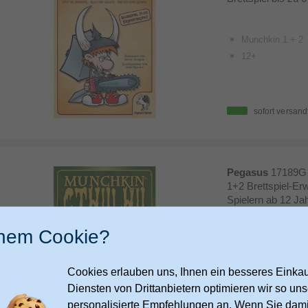
Munchkin 1 + 2
12+
sofort versand
Pegasus
17189G 
1+2 Brettspiel-Erw
Spielern ab 12 Jah
inem Cookie?
Munchkin Cthulh
12+
Cookies erlauben uns, Ihnen ein besseres Einkauf
Diensten von Drittanbietern optimieren wir so u
sofort versand
personalisierte Empfehlungen an. Wenn Sie dami