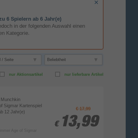
u 6 Spielern ab 6 Jahr(e)
e jedoch in der folgenden Auswahl einen
en Kategorie.
nur Aktionsartikel
nur lieferbare Artikel
 Munchkin
 Sigmar Kartenspiel
€ 17,99
ab 12 Jahr(e)
13,99
13,99
€
€
mmer Age of Sigmar