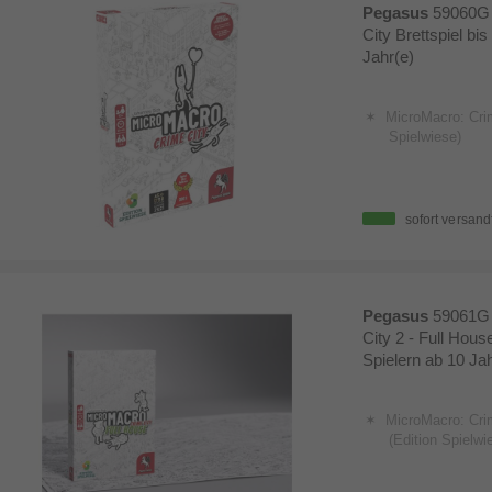
Pegasus
59060G 
City Brettspiel bi
Jahr(e)
MicroMacro: Crim
Spielwiese)
sofort versand
Pegasus
59061G 
City 2 - Full House
Spielern ab 10 Jah
MicroMacro: Crim
(Edition Spielwi