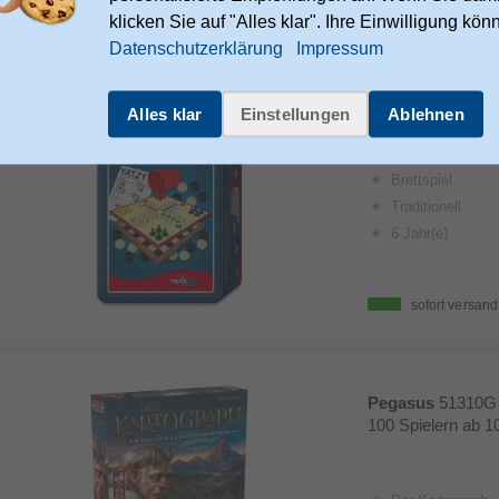
klicken Sie auf "Alles klar". Ihre Einwilligung kön
Datenschutzerklärung
Impressum
Noris
99 Games Co
bis zu 6 Spielern 
Alles klar
Einstellungen
Ablehnen
Noris 99 Games 
Brettspiel
Traditionell
6 Jahr(e)
sofort versand
Pegasus
51310G 
100 Spielern ab 1