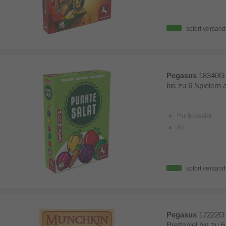
sofort versand
Pegasus
18340G 
bis zu 6 Spielern 
Punktesalat
8+
sofort versand
Pegasus
17222G
Brettspiel bis zu 