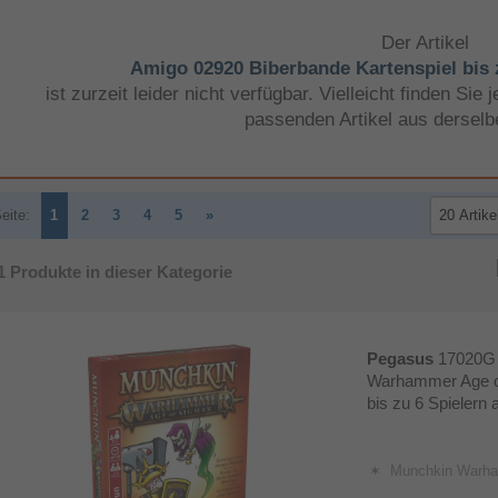
Der Artikel
Amigo 02920 Biberbande Kartenspiel bis z
ist zurzeit leider nicht verfügbar. Vielleicht finden Si
passenden Artikel aus derselb
eite:
1
2
3
4
5
»
1
Produkte in dieser Kategorie
Pegasus
17020G
Warhammer Age of
bis zu 6 Spielern 
Munchkin Warha