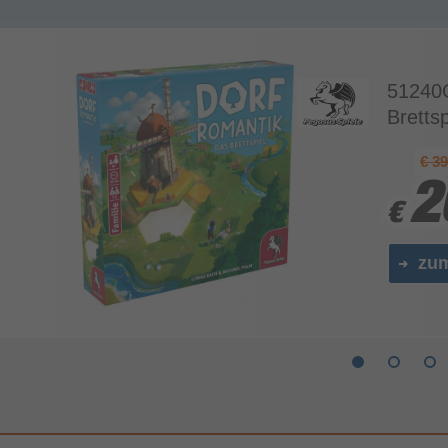
51240G
Brettsp
€ 39
2
2
€
€
zu