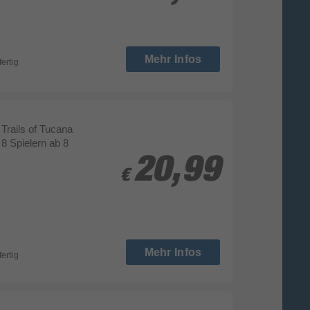
Mehr Infos
fertig
Trails of Tucana
 8 Spielern ab 8
20,99
20,99
€
€
Mehr Infos
fertig