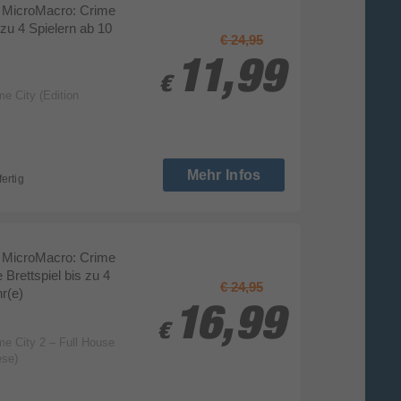
MicroMacro: Crime
s zu 4 Spielern ab 10
€ 24,95
11,99
11,99
€
€
e City (Edition
Mehr Infos
fertig
MicroMacro: Crime
 Brettspiel bis zu 4
€ 24,95
r(e)
16,99
16,99
€
€
e City 2 – Full House
ese)