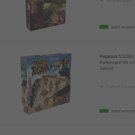
Der Kartograph
sofort versand
Pegasus
53150G 
Kartenspiel bis zu
Jahr(e)
Trails of Tucana
sofort versand