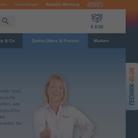
Jobs
Unternehmen
Aktuelle Werbung
€ 0,00
te & Co
Garten,Haus & Freizeit
Marken
voller Spaß,
lassische
ördern, oder
ergessliche
den
d machen Sie