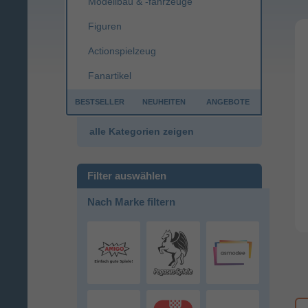
Modellbau & -fahrzeuge
Figuren
Actionspielzeug
Fanartikel
26296 Classic Brettspiel
BESTSELLER
NEUHEITEN
ANGEBOTE
39,99
39,99
€
€
Sport & Freizeit
Steckdosen
alle Kategorien zeigen
zum Angebot
Nach Marke filtern