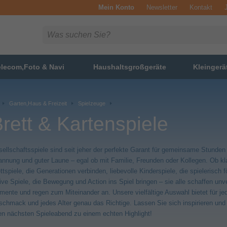
Mein Konto
Newsletter
Kontakt
elecom,Foto & Navi
Haushaltsgroßgeräte
Kleingerä
Garten,Haus & Freizeit
Spielzeuge
rett & Kartenspiele
ellschaftsspiele sind seit jeher der perfekte Garant für gemeinsame Stunden 
nnung und guter Laune – egal ob mit Familie, Freunden oder Kollegen. Ob k
ttspiele, die Generationen verbinden, liebevolle Kinderspiele, die spielerisch f
ive Spiele, die Bewegung und Action ins Spiel bringen – sie alle schaffen unv
ente und regen zum Miteinander an. Unsere vielfältige Auswahl bietet für je
chmack und jedes Alter genau das Richtige. Lassen Sie sich inspirieren un
en nächsten Spieleabend zu einem echten Highlight!