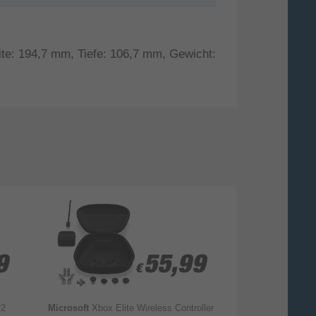
ite: 194,7 mm, Tiefe: 106,7 mm, Gewicht:
9
9
55,99
55,99
€
€
2
Microsoft
Xbox Elite Wireless Controller
PowerA
Slim Ca