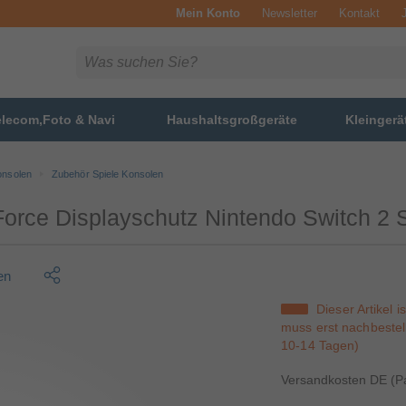
Mein Konto
Newsletter
Kontakt
elecom,Foto & Navi
Haushaltsgroßgeräte
Kleingerä
onsolen
Zubehör Spiele Konsolen
ce Displayschutz Nintendo Switch 2 S
en
Dieser Artikel i
muss erst nachbestell
10-14 Tagen)
Versandkosten DE (Pa