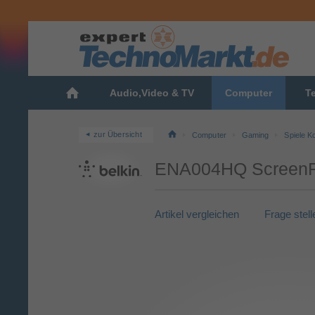
Audio,Video & TV
Computer
T
zur Übersicht
Computer
Gaming
Spiele K
ENA004HQ ScreenFor
Artikel vergleichen
Frage stell