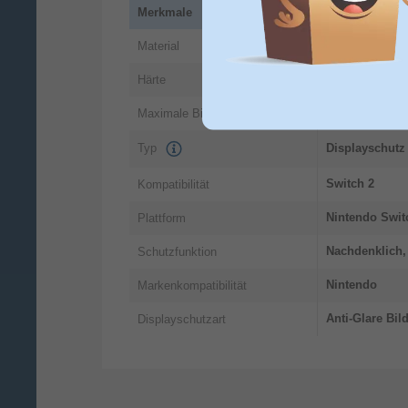
Merkmale
Gehärtetes Gl
Material
9H
Härte
20,1 cm (7.9")
Maximale Bildschirmgröße
Typ
Displayschutz
Switch 2
Kompatibilität
Nintendo Swit
Plattform
Nachdenklich, 
Schutzfunktion
Nintendo
Markenkompatibilität
Anti-Glare Bi
Displayschutzart