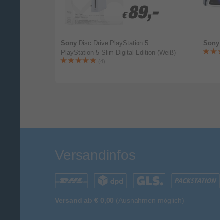
1,99
1,99
89,-
89,-
€
€
arge Kit Xbox
Sony
Disc Drive PlayStation 5
Son
arz)
PlayStation 5 Slim Digital Edition (Weiß)
(4)
Versandinfos
Versand ab € 0,00
(Ausnahmen möglich)