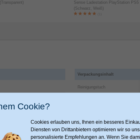
(Transparent)
Sense Ladestation PlayStation PS5
(Schwarz, Weiß)
(1)
Verpackungsinhalt
Reinigungstuch
Anzahl der Display-Schutzfolien
inem Cookie?
Sonstiges
Cookies erlauben uns, Ihnen ein besseres Einkauf
Artikelnummer
Diensten von Drittanbietern optimieren wir so u
Herstellerartikelnummer
personalisierte Empfehlungen an. Wenn Sie dami