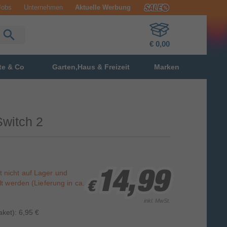
Jobs
Unternehmen
Aktuelle Werbung
€ 0,00
te & Co
Garten,Haus & Freizeit
Marken
witch 2
st nicht auf Lager und
14,99
14,99
14,99
t werden (Lieferung in ca.
€
€
€
inkl. MwSt.
ket): 6,95 €