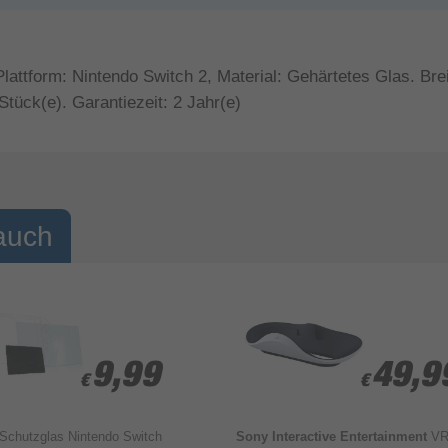
attform: Nintendo Switch 2, Material: Gehärtetes Glas. Bre
Stück(e). Garantiezeit: 2 Jahr(e)
auch
9,99
9,99
49,9
49,9
€
€
€
€
Schutzglas Nintendo Switch
Sony Interactive Entertainment
VR