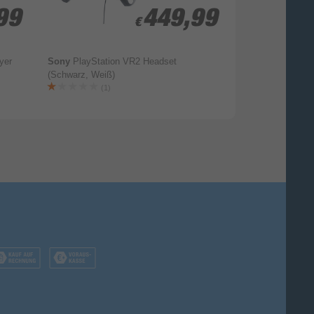
99
99
449,99
449,99
€
€
yer
Sony
PlayStation VR2 Headset
Sony
Vertical S
(Schwarz, Weiß)
PlayStation 5 Sl
Digital Edition (
(1)
(1)