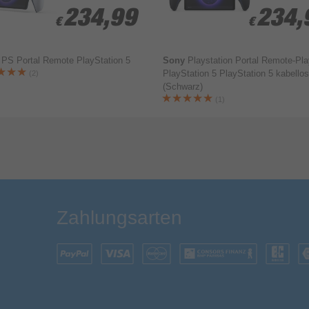
234,99
234,99
234,
234,
€
€
€
€
y
PS Portal Remote PlayStation 5
Sony
Playstation Portal Remote-Pla
PlayStation 5 РlayStation 5 kabellos
(2)
(Schwarz)
Bewertung & Kommentar speichern
(1)
Zahlungsarten