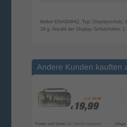
Belkin ENA004HQ. Typ: Displayschutz, Pl
18 g. Anzahl der Display-Schutzfolien: 1 
Andere Kunden kauften 
statt
24,99
4,99
4,99
19,99
19,99
€
€
1-Zubehör-Set
Freaks and Geeks
XL-Tasche Hogwarts
uRage