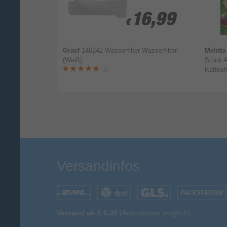
6,49
6,49
16,99
16,99
€
€
ter
Graef
146242 Wasserfilter Wasserfilter
Melitt
(Weiß)
Stück 
Kaffeefi
(1)
Versandinfos
Versand ab € 0,00
(Ausnahmen möglich)