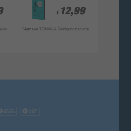
9
9
12,99
12,99
€
€
lker
Siemens
TZ80001A Reinigungstablette
Philips
BAR311/
Automatisch Sch