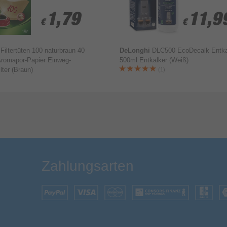
1,79
1,79
11,9
11,9
€
€
€
€
a
Filtertüten 100 naturbraun 40
DeLonghi
DLC500 EcoDecalk Entka
Aromapor-Papier Einweg-
500ml Entkalker (Weiß)
lter (Braun)
(1)
Bewertung & Kommentar speichern
Zahlungsarten