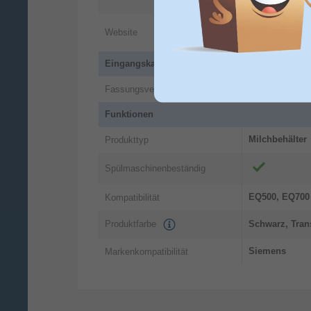
DE
https://www.s
Website
information
Eingangskapazität
0,7 l
Fassungsvermögen
Funktionen
Milchbehälter
Produkttyp
Spülmaschinenbeständig
EQ500, EQ700 
Kompatibilität
Produktfarbe
Schwarz, Tran
Siemens
Markenkompatibilität