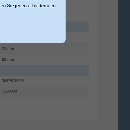
nen Sie jederzeit widerrufen.
205 mm
95 mm
95 mm
36479018057
TZ80008