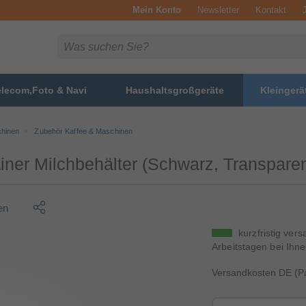
Mein Konto
Newsletter
Kontakt
elecom,Foto & Navi
Haushaltsgroßgeräte
Kleingerä
chinen
Zubehör Kaffee & Maschinen
ner Milchbehälter (Schwarz, Transparen
en
kurzfristig vers
Arbeitstagen bei Ihne
Versandkosten DE (Pa