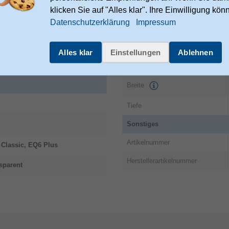
klicken Sie auf "Alles klar". Ihre Einwilligung kön
iemens-advanta.com/corporate-
Datenschutzerklärung
Impressum
Gewicht & Abmessungen
Alles klar
Einstellungen
Ablehnen
Höhe
Breite
Tiefe
Sonstiges
Artikelnummer
Classic, EQ6 Plus
Herstellerartikelnummer
sparent