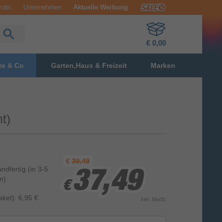
Jobs
Unternehmen
Aktuelle Werbung
€ 0,00
te & Co
Garten,Haus & Freizeit
Marken
t)
€
39,49
andfertig
(in 3-5
37,49
37,49
37,49
n)
€
€
€
ket): 6,95 €
inkl. MwSt.