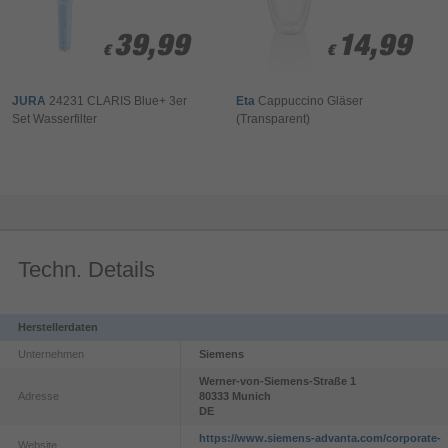
39,99
39,99
14,99
14,99
€
€
€
€
JURA
24231 CLARIS Blue+ 3er
Eta
Cappuccino Gläser
Set Wasserfilter
(Transparent)
Techn. Details
Herstellerdaten
Unternehmen
Siemens
Werner-von-Siemens-Straße
1
Adresse
80333
Munich
DE
https://www.siemens-advanta.com/corporate-
Website