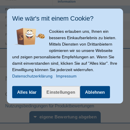
information
Funktionen
Wie wär's mit einem Cookie?
Milchsystem
Produkttyp
EQ.700
Kompatibilität
Cookies erlauben uns, Ihnen ein
Produktfarbe
Schwarz
besseres Einkaufserlebnis zu bieten.
Mittels Diensten von Drittanbietern
Siemens
Markenkompatibilität
optimieren wir so unsere Webseite
Sonstiges
mehr anzeigen
und zeigen personalisierte Empfehlungen an. Wenn Sie
Artikelnummer
36479010057
damit einverstanden sind, klicken Sie auf "Alles klar". Ihre
Herstellerartikelnummer
TZ70001
Einwilligung können Sie jederzeit widerrufen.
Datenschutzerklärung
Impressum
Noch keine Artikelbewertungen
Alles klar
Einstellungen
Ablehnen
Gesamtnote:
Nutzungsbedingungen für Produktbewertungen
eigene Bewertung abgeben