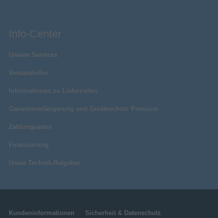
Info-Center
Unsere Services
Versandinfos
Informationen zu Lieferzeiten
Garantieverlängerung und Geräteschutz Premium
Zahlungsarten
Finanzierung
Unser Technik-Ratgeber
Kundeninformationen
Sicherheit & Datenschutz