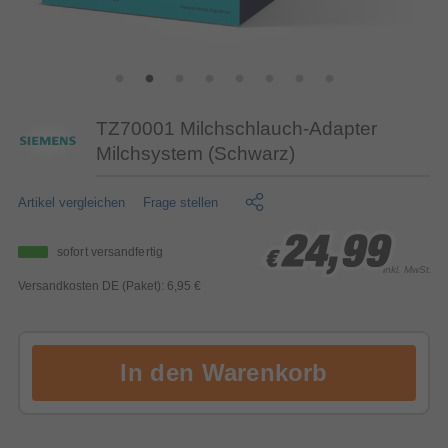
TZ70001 Milchschlauch-Adapter
Milchsystem (Schwarz)
Artikel vergleichen
Frage stellen
24,99
24,99
24,99
sofort versandfertig
€
€
€
inkl. MwSt.
Versandkosten DE (Paket): 6,95 €