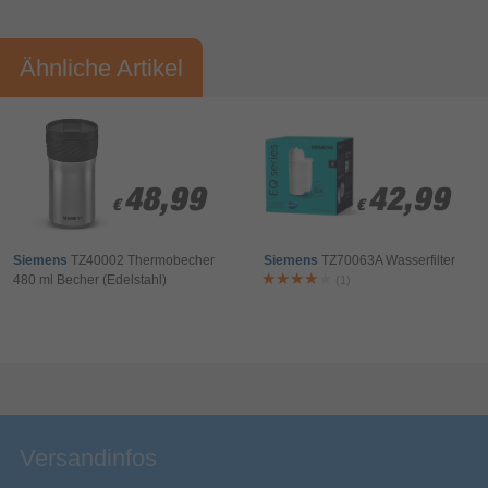
Vorname*
Nachname*
Ähnliche Artikel
Ihre Bewertung:
Bitte mindestens 20 Wörter eingeben
Ihr Kommentar*
48,99
48,99
42,99
42,99
€
€
€
€
Siemens
TZ40002 Thermobecher
Siemens
TZ70063A Wasserfilter
480 ml Becher (Edelstahl)
(1)
Bewertung & Kommentar speichern
Versandinfos