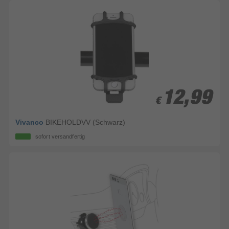
12,99
12,99
€
€
Vivanco
BIKEHOLDVV (Schwarz)
sofort versandfertig