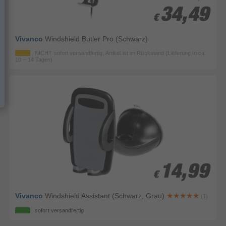
34,49
34,49
€
€
Vivanco
Windshield Butler Pro (Schwarz)
NICHT sofort versandfertig, Artikel ist im Rückstand (Lieferung in ca.
10 – 14 Tagen)
14,99
14,99
€
€
Vivanco
Windshield Assistant (Schwarz, Grau)
(1)
sofort versandfertig