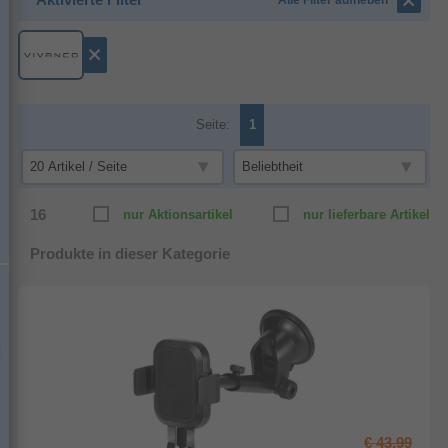
Alle Filter aufheben
Seite:
1
16
nur Aktionsartikel
nur lieferbare Artikel
Produkte in dieser Kategorie
l
€ 43,99