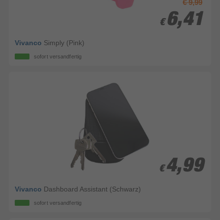
€ 9,99
6,41
6,41
€
€
Vivanco
Simply (Pink)
sofort versandfertig
4,99
4,99
€
€
Vivanco
Dashboard Assistant (Schwarz)
sofort versandfertig