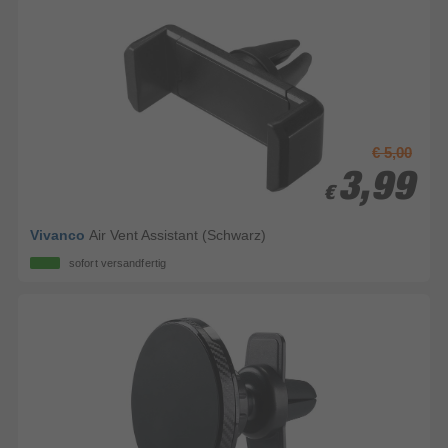
€ 5,00
3,99
3,99
€
€
Vivanco
Air Vent Assistant (Schwarz)
sofort versandfertig