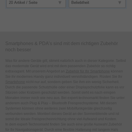
Smartphones & PDA’s sind mit dem richtigen Zubehör
noch besser
Was für andere Geräte gilt, stimmt natürlich auch in dieser Kategorie. Selbst
das modernste Gerät wird erst mit dem passenden Zubehör so richtig
extravagant. Mit unserem Angebot an
Zubehör für Ihr Smartphone
können
Sie ihr modernes Handy ganz individuell vervollständigen. Rüsten Sie Ihr
Smartphone
nicht nur auf, sondern geben Sie ihm ein wenig Sicherheit.
Durch die passende Schutzhülle oder einer Displayschutzfolie kann es vor
Stürzen oder Kratzern geschützt werden. Somit sieht es nach einigen
Monaten immer noch wie neu aus. Bei expert-technomarkt finden Sie unter
anderem auch Plug & Play – Bluetooth Freisprechsysteme. Mit diesen
Systemen können ohne weiteres zwei Mobilfunkgeräte gleichzeitig
verbunden werden. Montiert dieses Gerät an der Sonnenblende und ist
somit die Ideale Freisprecheinrichtung ohne viel Aufwand und Kosten.
In dem expert-Technomarkt finden Sie auch eine große Auswahl Zubehör
für Ihr Navigationsgerät. Durch eine flexible Halterung mit langem Hals