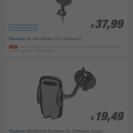
37,99
37,99
€
€
versandkostenfrei
Vivanco
Air Vent Butler Pro (Schwarz)
Dieser Artikel ist nicht auf Lager und muss erst nachbestellt werden
(Lieferung in ca. 10-14 Tagen)
19,49
19,49
€
€
Vivanco
Windshield Assistant XL (Schwarz, Grau)