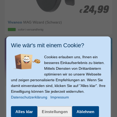
24,99
24,99
€
€
Vivanco
MAG Wizard (Schwarz)
sofort versandfertig
Wie wär's mit einem Cookie?
Cookies erlauben uns, Ihnen ein
besseres Einkaufserlebnis zu bieten.
Mittels Diensten von Drittanbietern
optimieren wir so unsere Webseite
und zeigen personalisierte Empfehlungen an. Wenn Sie
damit einverstanden sind, klicken Sie auf "Alles klar". Ihre
Einwilligung können Sie jederzeit widerrufen.
Datenschutzerklärung
Impressum
Alles klar
Einstellungen
Ablehnen