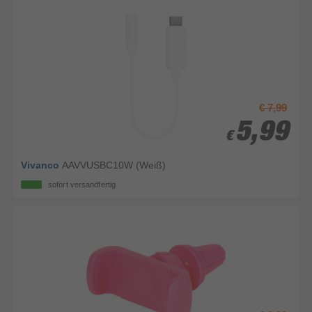
€ 7,99
5,99
5,99
€
€
Vivanco
AAVVUSBC10W (Weiß)
sofort versandfertig