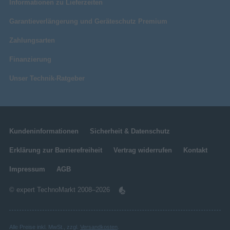
Informationen zu Lieferzeiten
Garantieverlängerung und Geräteschutz Premium
Zahlungsarten
Finanzierung
Unser Technik-Ratgeber
Kundeninformationen
Sicherheit & Datenschutz
Erklärung zur Barrierefreiheit
Vertrag widerrufen
Kontakt
Impressum
AGB
© expert TechnoMarkt 2008–2026
Alle Preise inkl. MwSt., zzgl.
Versandkosten
.