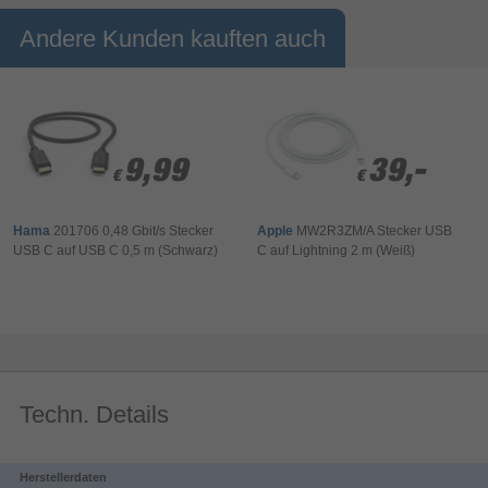
elektromagnetischen Störeinflüssen
Andere Kunden kauften auch
Schlanker Stecker eignet sich besonders gut für mobile und
flache Geräte oder bei beengten Platzverhältnissen
Optimierter Knickschutz durch flexible Materialien verhindert
Kabelbruch
Hochwertige Materialien und Verarbeitung gewährleisten eine
exzellente Übertragungsqualität
9,99
9,99
39,-
39,-
€
€
€
€
Hama
201706 0,48 Gbit/s Stecker
Apple
MW2R3ZM/A Stecker USB
USB C auf USB C 0,5 m (Schwarz)
C auf Lightning 2 m (Weiß)
Techn. Details
Herstellerdaten