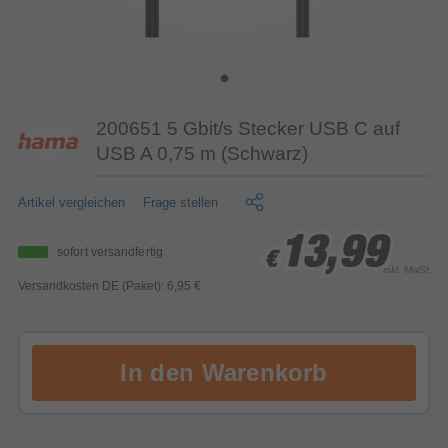
200651 5 Gbit/s Stecker USB C auf
USB A 0,75 m (Schwarz)
Artikel vergleichen
Frage stellen
13,99
13,99
13,99
sofort versandfertig
€
€
€
inkl. MwSt.
Versandkosten DE (Paket): 6,95 €