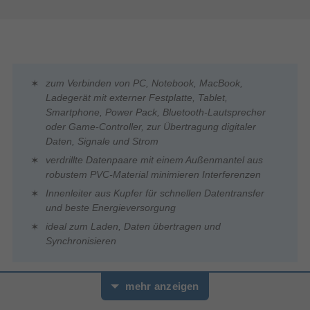
zum Verbinden von PC, Notebook, MacBook,
Ladegerät mit externer Festplatte, Tablet,
Smartphone, Power Pack, Bluetooth-Lautsprecher
oder Game-Controller, zur Übertragung digitaler
Daten, Signale und Strom
verdrillte Datenpaare mit einem Außenmantel aus
robustem PVC-Material minimieren Interferenzen
Innenleiter aus Kupfer für schnellen Datentransfer
und beste Energieversorgung
ideal zum Laden, Daten übertragen und
Synchronisieren
mehr anzeigen
Super-Speed-Datenübertragung von bis zu 5 Gbit/s
Doppelte Abschirmung für eine gute Reduzierung von