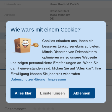
Unternehmen
Hama GmbH & Co KG
Dresdner Str.
9
Adresse
86653
Monheim
DE
https://countries.hama.com/legal/corporate-
Website
Wie wär's mit einem Cookie?
information
Funktionen
Cookies erlauben uns, Ihnen ein
USB 3.2 Gen 1 (3.1 Gen 1)
USB-Version
besseres Einkaufserlebnis zu bieten.
Polyvinylchlorid (PVC)
Kabelmantelmaterial
Mittels Diensten von Drittanbietern
optimieren wir so unsere Webseite
Magnetisch abgeschirmt
und zeigen personalisierte Empfehlungen an. Wenn Sie
USB C
Anschlüsse
damit einverstanden sind, klicken Sie auf "Alles klar". Ihre
Einwilligung können Sie jederzeit widerrufen.
USB A
Anschluss 2
mehr anzeigen
Datenschutzerklärung
Impressum
Produktfarbe
Schwarz
Maximale
5000 Mbit/s
Alles klar
Einstellungen
Ablehnen
Datenübertragungsrate
Noch keine Artikelbewertungen
Gerade
Anschluss1 Formfaktor
Gerade
Anschluss2 Formfaktor
Gesamtnote: