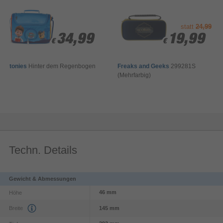
statt
24,99
34,99
34,99
19,99
19,99
€
€
€
€
tonies
Hinter dem Regenbogen
Freaks and Geeks
299281S
(Mehrfarbig)
Techn. Details
Gewicht & Abmessungen
46 mm
Höhe
Breite
145 mm