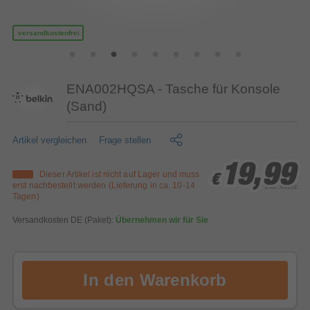
versandkostenfrei
ENA002HQSA - Tasche für Konsole
(Sand)
Artikel vergleichen
Frage stellen
19,99
19,99
19,99
Dieser Artikel ist nicht auf Lager und muss
€
€
€
erst nachbestellt werden (Lieferung in ca. 10-14
inkl. MwSt.
Tagen)
Versandkosten DE (Paket):
Übernehmen wir für Sie