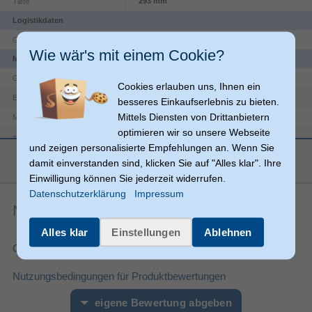
293 mm
Tiefe
Logistikdaten
2 Jahr(e)
Garantiezeit
Wie wär's mit einem Cookie?
Merkmale
Nintendo Switch 2
Gamingplattformen unterstützt
Cookies erlauben uns, Ihnen ein
Beuteltasche
Etui-Typ
besseres Einkaufserlebnis zu bieten.
Mittels Diensten von Drittanbietern
Polyester, Samt
Material
optimieren wir so unsere Webseite
Typ
Tragetasche
und zeigen personalisierte Empfehlungen an. Wenn Sie
mehr anzeigen
Switch 2
Kompatibilität
damit einverstanden sind, klicken Sie auf "Alles klar". Ihre
Einwilligung können Sie jederzeit widerrufen.
Produktfarbe
Sand
Datenschutzerklärung
Impressum
Abnutzungsresistent, Stoßfest,
Noch keine Artikelbewertungen
Schutzfunktion
Fallbeständig, Kratzresistent, Wasserfest
Alles klar
Einstellungen
Ablehnen
Nintendo
Markenkompatibilität
Gesamtnote:
Sonstiges
Artikelnummer
11399006237
Nutzungsbedingungen für Produktbewertungen
Herstellerartikelnummer
ENA002HQSA
eigene Bewertung abgeben