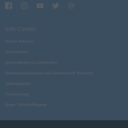
Info-Center
Unsere Services
Versandinfos
Informationen zu Lieferzeiten
Garantieverlängerung und Geräteschutz Premium
Zahlungsarten
Finanzierung
Unser Technik-Ratgeber