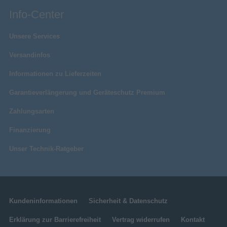
Info-Center
Unsere Services
Versandinfos
Informationen zu Lieferzeiten
Garantieverlängerung und Geräteschutz Premium
Zahlungsarten
Finanzierung
Unser Technik-Ratgeber
Kundeninformationen
Sicherheit & Datenschutz
Erklärung zur Barrierefreiheit
Vertrag widerrufen
Kontakt