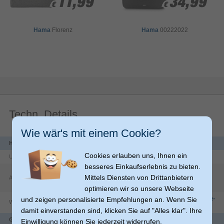
11,99
11,99
34,99
34,99
Praktische Handgriffe mit Stoffummantelung für ein gutes
€
€
€
€
Tragegefühl
Hama
Florenz
Hama
00222022
Organizerstruktur im Inneren
In der Laptop-Tasche immer den Überblick: Organizer im
Inneren der Businesstasche zur übersichtlichen Aufbewahrung
von Zubehör
Geräumige Vordertasche
Geräumige Vordertasche für weiteres Zubehör oder persönliche
Dinge
Techn. Details
Wie wär's mit einem Cookie?
Herstellerdaten
Cookies erlauben uns, Ihnen ein
Unternehmen
Hama GmbH & Co KG
besseres Einkaufserlebnis zu bieten.
Dresdner Str.
9
Mittels Diensten von Drittanbietern
Adresse
86653
Monheim
DE
optimieren wir so unsere Webseite
und zeigen personalisierte Empfehlungen an. Wenn Sie
https://countries.hama.com/legal/corporate-
Website
information
damit einverstanden sind, klicken Sie auf "Alles klar". Ihre
Gewicht & Abmessungen
Einwilligung können Sie jederzeit widerrufen.