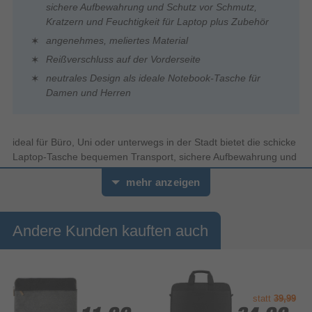
sichere Aufbewahrung und Schutz vor Schmutz,
Kratzern und Feuchtigkeit für Laptop plus Zubehör
angenehmes, meliertes Material
Reißverschluss auf der Vorderseite
neutrales Design als ideale Notebook-Tasche für
Damen und Herren
ideal für Büro, Uni oder unterwegs in der Stadt bietet die schicke
Laptop-Tasche bequemen Transport, sichere Aufbewahrung und
Schutz vor Schmutz, Kratzern und Feuchtigkeit für Laptop plus
mehr anzeigen
Zubehör
Laptopfach
Andere Kunden kauften auch
Laptopfach für einen geschützten Transport
Einstellbarer Schultergurt
In der Länge verstellbarer Schultergurt
statt
39,99
Ummantelte Handgriffe