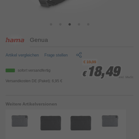
Genua
Artikel vergleichen
Frage stellen
€
19,99
18,49
18,49
18,49
sofort versandfertig
€
€
€
inkl. MwSt.
Versandkosten DE (Paket): 6,95 €
Weitere Artikelversionen