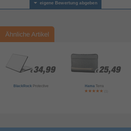
eigene Bewertung abgeben
Vorname*
Nachname*
Ähnliche Artikel
Ihre Bewertung:
Bitte mindestens 20 Wörter eingeben
Ihr Kommentar*
34,99
34,99
25,49
25,49
€
€
€
€
BlackRock
Protective
Hama
Terra
(1)
Bewertung & Kommentar speichern