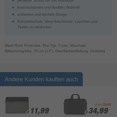
perfekter Schutz für das MacBook
kratzresistentes und flexibles Material
schlankes und leichtes Design
Komplettschutz, ohne Anschlüsse, Leuchten und
Tasten zu verdecken
Black Rock Protective. Etui-Typ: Cover, Maximale
Bildschirmgröße: 33 cm (13"), Oberflächenfärbung: Einfarbig
Andere Kunden kauften auch
statt
39,99
11,99
11,99
34,99
34,99
€
€
€
€