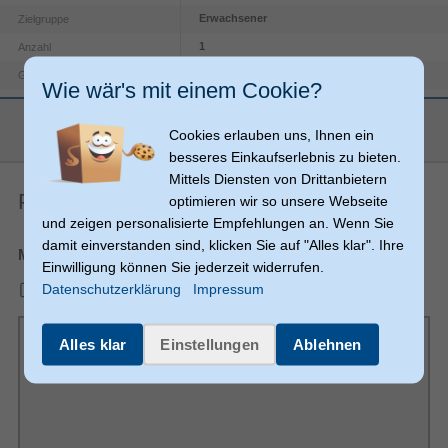
Erwachsener
Zielgruppe
1
Anzahl
Unisex
Geschlecht
Wie wär's mit einem Cookie?
33 cm (13")
Maximale Bildschirmgröße
mehr anzeigen
MacBook Pro (M2, 2022)
Kompatibilität
Cookies erlauben uns, Ihnen ein
besseres Einkaufserlebnis zu bieten.
Schwarz
Produkthauptfarbe
Mittels Diensten von Drittanbietern
Kratzresistent
Schutzfunktion
Produkt-PDF
optimieren wir so unsere Webseite
Apple
Markenkompatibilität
und zeigen personalisierte Empfehlungen an. Wenn Sie
Einfarbig
damit einverstanden sind, klicken Sie auf "Alles klar". Ihre
Oberflächenfärbung
Merkblatt
Einwilligung können Sie jederzeit widerrufen.
Sonstiges
Datenschutzerklärung
Impressum
mmo_112159271_1685471531_5536_18666.pdf
Artikelnummer
18242422410
Herstellerartikelnummer
00220138
Alles klar
Einstellungen
Ablehnen