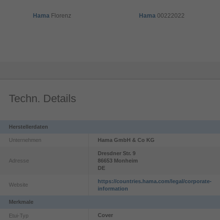
Hama
Florenz
Hama
00222022
Techn. Details
Herstellerdaten
Unternehmen
Hama GmbH & Co KG
Dresdner Str.
9
Adresse
86653
Monheim
DE
https://countries.hama.com/legal/corporate-
Website
information
Merkmale
Cover
Etui-Typ