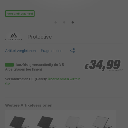
versandkostenfrei
Protective
Artikel vergleichen
Frage stellen
34,99
34,99
34,99
kurzfristig versandfertig
(in 3-5
€
€
€
Arbeitstagen bei Ihnen)
inkl. MwSt.
Versandkosten DE (Paket):
Übernehmen wir für
Sie
Weitere Artikelversionen