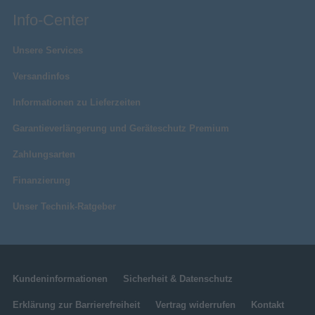
Info-Center
Unsere Services
Versandinfos
Informationen zu Lieferzeiten
Garantieverlängerung und Geräteschutz Premium
Zahlungsarten
Finanzierung
Unser Technik-Ratgeber
Kundeninformationen
Sicherheit & Datenschutz
Erklärung zur Barrierefreiheit
Vertrag widerrufen
Kontakt