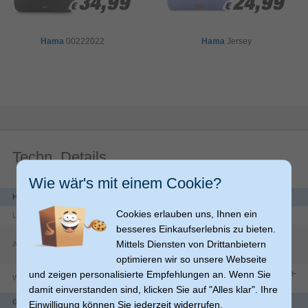
34,99
34,99
24,99
24,99
Praktische Handgriffe mit Stoffummantelung für ein gutes
€
€
€
€
Tragegefühl
Hama
00222022
Hama
Jersey
Organizerstruktur im Inneren
In der Laptop-Tasche immer den Überblick: Organizer im
Inneren der Businesstasche zur übersichtlichen Aufbewahrung
von Zubehör
Geräumige Vordertasche
Geräumige Vordertasche für weiteres Zubehör oder persönliche
Dinge
Techn. Details
Wie wär's mit einem Cookie?
Herstellerdaten
Cookies erlauben uns, Ihnen ein
Unternehmen
Hama GmbH & Co KG
besseres Einkaufserlebnis zu bieten.
Dresdner Str.
9
Mittels Diensten von Drittanbietern
Adresse
86653
Monheim
DE
optimieren wir so unsere Webseite
und zeigen personalisierte Empfehlungen an. Wenn Sie
https://countries.hama.com/legal/corporate-
Website
information
damit einverstanden sind, klicken Sie auf "Alles klar". Ihre
Gewicht & Abmessungen
Einwilligung können Sie jederzeit widerrufen.