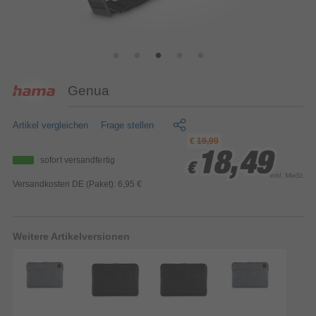
Genua
Artikel vergleichen
Frage stellen
€
19,99
18,49
18,49
18,49
sofort versandfertig
€
€
€
inkl. MwSt.
Versandkosten DE (Paket): 6,95 €
Weitere Artikelversionen