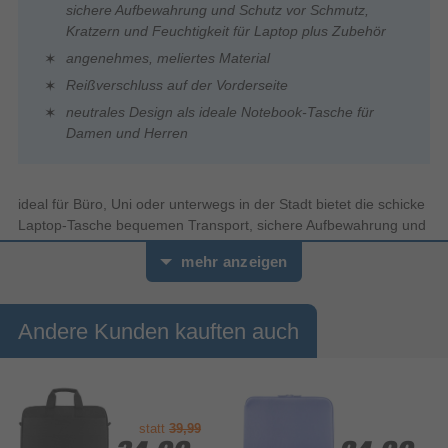
sichere Aufbewahrung und Schutz vor Schmutz,
Kratzern und Feuchtigkeit für Laptop plus Zubehör
angenehmes, meliertes Material
Reißverschluss auf der Vorderseite
neutrales Design als ideale Notebook-Tasche für
Damen und Herren
ideal für Büro, Uni oder unterwegs in der Stadt bietet die schicke
Laptop-Tasche bequemen Transport, sichere Aufbewahrung und
Schutz vor Schmutz, Kratzern und Feuchtigkeit für Laptop plus
mehr anzeigen
Zubehör
Laptopfach
Andere Kunden kauften auch
Laptopfach für einen geschützten Transport
Einstellbarer Schultergurt
In der Länge verstellbarer Schultergurt
statt
39,99
Ummantelte Handgriffe