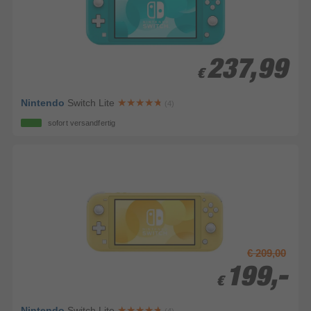
237,99
237,99
€
€
Nintendo
Switch Lite
(4)
sofort versandfertig
€ 209,00
199,-
199,-
€
€
Nintendo
Switch Lite