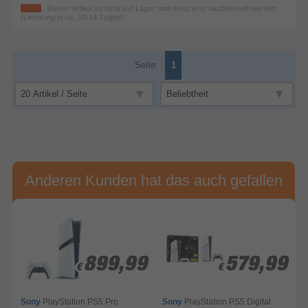
Dieser Artikel ist nicht auf Lager und muss erst nachbestellt werden
(Lieferung in ca. 10-14 Tagen)
Seite:
1
Anderen Kunden hat das auch gefallen
9
9
899,99
899,99
579,99
579,99
€
€
€
€
Sony
PlayStation PS5 Pro
Sony
PlayStation PS5 Digital