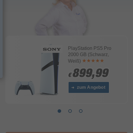
PlayStation PS5 Pro
2000 GB (Schwarz,
Weiß)
899,99
899,99
€
€
zum Angebot