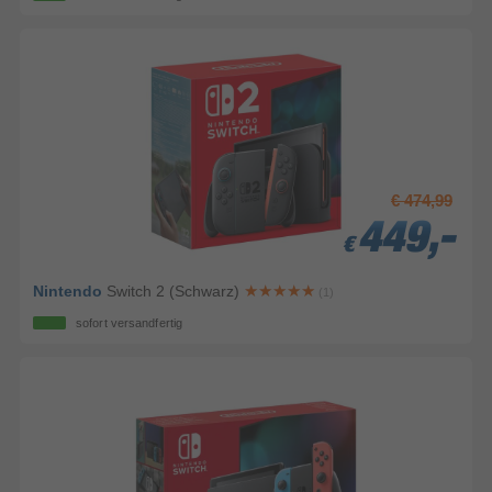
€ 474,99
449,-
449,-
449,-
€
€
€
Nintendo
Switch 2 (Schwarz)
(1)
sofort versandfertig