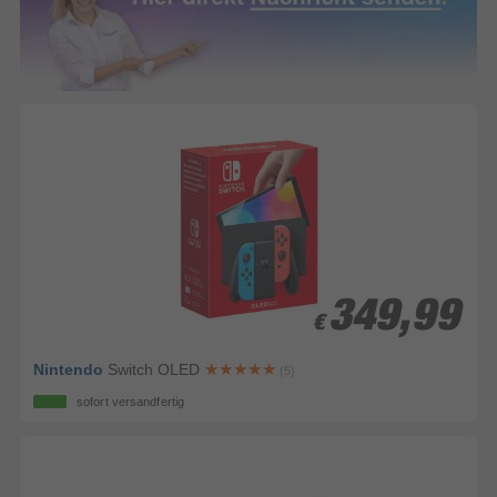
349,99
349,99
€
€
Nintendo
Switch OLED
(5)
sofort versandfertig