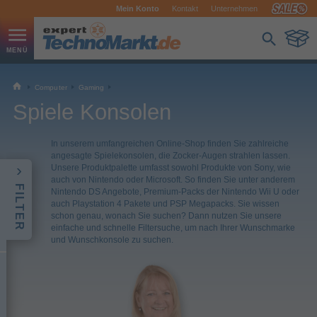
Mein Konto
Kontakt
Unternehmen
Computer
Gaming
Spiele Konsolen
In unserem umfangreichen Online-Shop finden Sie zahlreiche
angesagte Spielekonsolen, die Zocker-Augen strahlen lassen.
Unsere Produktpalette umfasst sowohl Produkte von Sony, wie
auch von Nintendo oder Microsoft. So finden Sie unter anderem
FILTER
Nintendo DS Angebote, Premium-Packs der Nintendo Wii U oder
auch Playstation 4 Pakete und PSP Megapacks. Sie wissen
schon genau, wonach Sie suchen? Dann nutzen Sie unsere
einfache und schnelle Filtersuche, um nach Ihrer Wunschmarke
und Wunschkonsole zu suchen.