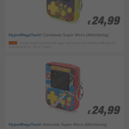
24,99
24,99
€
€
HyperMegaTech!
Centipede Super Micro (Mehrfarbig)
Dieser Artikel ist nicht auf Lager und muss erst nachbestellt werden
(Lieferung in ca. 10-14 Tagen)
24,99
24,99
€
€
HyperMegaTech!
Asteroids Super Micro (Mehrfarbig)