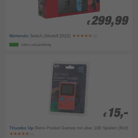
299,99
299,99
€
€
Nintendo
Switch (Modell 2022)
(9)
sofort versandfertig
15,-
15,-
€
€
Thumbs Up
Retro Pocket Games mit über 100 Spielen (Rot)
(1)