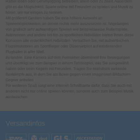
Rätsel lösen oder Gehirnjogging betreiben, allein oder zu zweit. Außerdem
gibt es die Möglichkeit, Spiele online mit Freunden zu spielen und Musik zu
hören, um nur einiges zu nennen.
Mit größeren Geräten haben Sie eine höhere Auswahl an
Spielemöglichkeiten, an denen nichts mehr auszusetzen ist. Angefangen
von grafisch sehr aufwendigen Spielen wie beispielsweise Rollenspiele,
Autorennen und andere bis hin zu sportlichen Aktivitäten bieten Ihnen diese
Konsolen alle erdenklichen Aktivitäten. Versuchen Sie, mit authentischen
Flugsimulatoren als Sportflieger oder Düsenjetpilot auf existierenden
Flughäfen in aller Welt.
zu landen. Eine Kamera auf dem Fernseher übernimmt Ihre Bewegungen
und überträgt sie zum Beispiel in einem Tennisspiel, das Sie ausgewählt
haben oder beim Kegeln mit Freunden. Tragen Sie realistisch wirkende
Boxkämpfe aus, in dem Sie als Boxer gegen einen imaginären Bildschirm-
Gegner antreten.
Für weiteren Spaß sorgt eine Internet-Schnittstelle dafür, dass Sie auch mit
anderen nicht nur online spielen können, sondern auch zum Beispiel Musik
austauschen.
Versandinfos