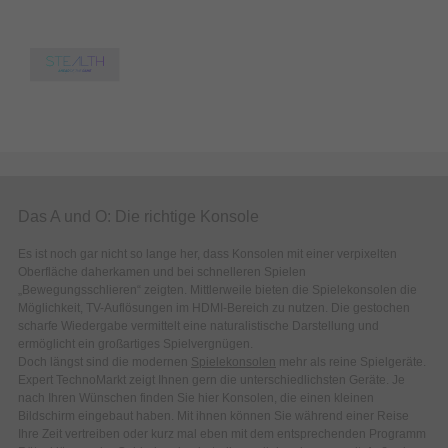
Das A und O: Die richtige Konsole
Es ist noch gar nicht so lange her, dass Konsolen mit einer verpixelten
Oberfläche daherkamen und bei schnelleren Spielen
„Bewegungsschlieren“ zeigten. Mittlerweile bieten die Spielekonsolen die
Möglichkeit, TV-Auflösungen im HDMI-Bereich zu nutzen. Die gestochen
scharfe Wiedergabe vermittelt eine naturalistische Darstellung und
ermöglicht ein großartiges Spielvergnügen.
Doch längst sind die modernen
Spielekonsolen
mehr als reine Spielgeräte.
Expert TechnoMarkt zeigt Ihnen gern die unterschiedlichsten Geräte. Je
nach Ihren Wünschen finden Sie hier Konsolen, die einen kleinen
Bildschirm eingebaut haben. Mit ihnen können Sie während einer Reise
Ihre Zeit vertreiben oder kurz mal eben mit dem entsprechenden Programm