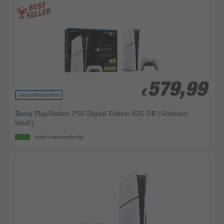
579,99
579,99
€
€
versandkostenfrei
Sony
PlayStation PS5 Digital Edition 825 GB (Schwarz,
Weiß)
sofort versandfertig