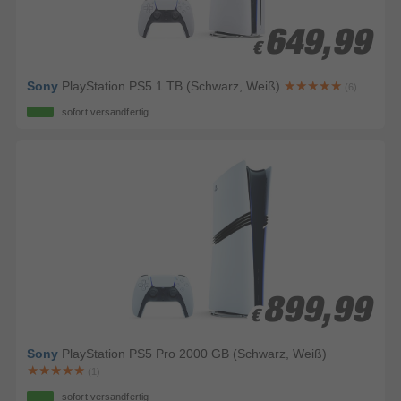
649,99
649,99
€
€
Sony
PlayStation PS5 1 TB (Schwarz, Weiß)
(6)
sofort versandfertig
899,99
899,99
€
€
Sony
PlayStation PS5 Pro 2000 GB (Schwarz, Weiß)
(1)
sofort versandfertig