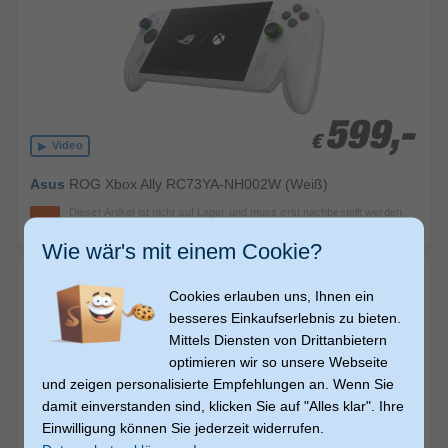
599,-
599,-
€
€
Video
Asus
ROG Xbox Ally RC73YA-NH002W (Weiß)
Dieser Artikel ist nicht auf Lager und muss erst nachbestellt werden
(Lieferung in ca. 10-14 Tagen)
Wie wär's mit einem Cookie?
Cookies erlauben uns, Ihnen ein
besseres Einkaufserlebnis zu bieten.
Mittels Diensten von Drittanbietern
optimieren wir so unsere Webseite
und zeigen personalisierte Empfehlungen an. Wenn Sie
damit einverstanden sind, klicken Sie auf "Alles klar". Ihre
Einwilligung können Sie jederzeit widerrufen.