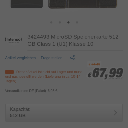
3424493 MicroSD Speicherkarte 512
GB Class 1 (U1) Klasse 10
Artikel vergleichen
Frage stellen
€
74,49
67,99
67,99
67,99
Dieser Artikel ist nicht auf Lager und muss
€
€
€
erst nachbestellt werden (Lieferung in ca. 10-14
inkl. MwSt.
Tagen)
Versandkosten DE (Paket): 6,95 €
Kapazität:
512 GB