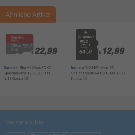
Vorname*
Nachname*
Kapazität
Ähnliche Artikel
Ihre Bewertung:
Class 1 (U1)
UHS Speed Klasse
Bitte mindestens 20 Wörter eingeben
Flash Card Typ
MicroSD
Ihr Kommentar*
UHS-I
Interner Speichertyp
22,99
22,99
12,99
12,99
Sonstiges
€
€
€
€
Artikelnummer
17570005447
Herstellerartikelnummer
3424493
Sandisk
Ultra A1 MicroSDXC
Intenso
3424490 MicroSD
Speicherkarte 128 GB Class 1
Speicherkarte 64 GB Class 1 (U1)
(U1) Klasse 10
Klasse 10
Bewertung & Kommentar speichern
Versandinfos