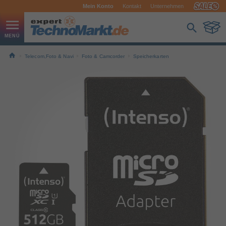
Mein Konto
Kontakt
Unternehmen
Telecom,Foto & Navi
Foto & Camcorder
Speicherkarten