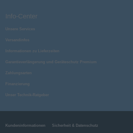
Info-Center
Unsere Services
Versandinfos
Informationen zu Lieferzeiten
Garantieverlängerung und Geräteschutz Premium
Zahlungsarten
Finanzierung
Unser Technik-Ratgeber
Kundeninformationen
Sicherheit & Datenschutz