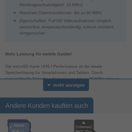
Mindestgeschwindigkeit: 10 MB/s)
Maximale Datentransferrate: Bis zu 90 MB/s
Eigenschaften: Full-HD Videoaufnahmen möglich;
wasserfest, temperaturbeständig, schock-resistent,
röntgensicher
Mehr Leistung für mobile Geräte!
Die microSD Karte UHS-I Performance ist die ideale
Speicherlösung für Smartphones und Tablets. Durch
superschnelle Datentransferraten von bis zu 90 MB/s können
Full HD-Videoaufnahmen und hochauflösende Fotos gemacht
mehr anzeigen
und die Leistung ihrer mobilen Geräte voll ausgeschöpft werden.
Die schönsten Momente, die verrücktesten Stunts oder die
atemberaubendsten Landschaften lassen sich so in
Andere Kunden kauften auch
Sekundenschnelle einfangen.