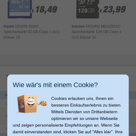
18,49
18,49
23,99
23,99
€
€
€
€
Hama
181095 SDHC
Intenso
3433491 MicroSDXC
Speicherkarte 32 GB Class 1 (U1)
Speicherkarte 128 GB Class 3
Klasse 10
(U3) Klasse 10
Techn. Details
Wie wär's mit einem Cookie?
Herstellerdaten
Cookies erlauben uns, Ihnen ein
Unternehmen
Intenso International GmbH
besseres Einkaufserlebnis zu bieten.
Mittels Diensten von Drittanbietern
Gutenbergstraße
2
Adresse
49377
Vechta
optimieren wir so unsere Webseite
DE
und zeigen personalisierte Empfehlungen an. Wenn Sie
Website
https://www.intenso.de/impressum/
damit einverstanden sind, klicken Sie auf "Alles klar". Ihre