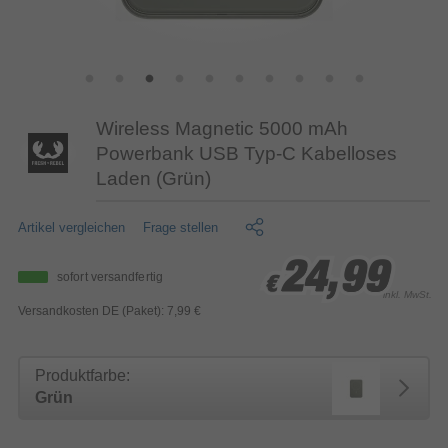
Wireless Magnetic 5000 mAh
Powerbank USB Typ-C Kabelloses
Laden (Grün)
Artikel vergleichen
Frage stellen
24,99
24,99
24,99
sofort versandfertig
€
€
€
inkl. MwSt.
Versandkosten DE (Paket): 7,99 €
Produktfarbe:
Grün