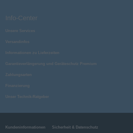
Info-Center
Unsere Services
Versandinfos
Informationen zu Lieferzeiten
Garantieverlängerung und Geräteschutz Premium
Zahlungsarten
Finanzierung
Unser Technik-Ratgeber
Kundeninformationen
Sicherheit & Datenschutz