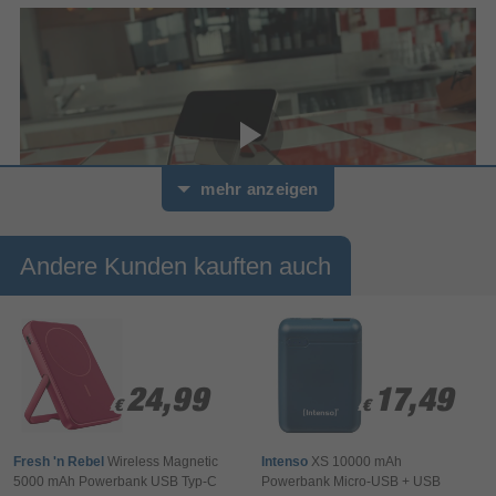
mehr anzeigen
Andere Kunden kauften auch
0
Sekunden
von
Powerbank 
0
5000 
Sekunden
Magsafe
24,99
24,99
17,49
17,49
€
€
€
€
Die ultradünne Magnetic Wireless Powerbank passt sich deinen
Bedürfnissen an – ein unverzichtbares Must-have für kabelloses
Fresh 'n Rebel
Wireless Magnetic
Intenso
XS 10000 mAh
Laden für unterwegs. Die starken Magnete sorgen für eine
5000 mAh Powerbank USB Typ-C
Powerbank Micro-USB + USB