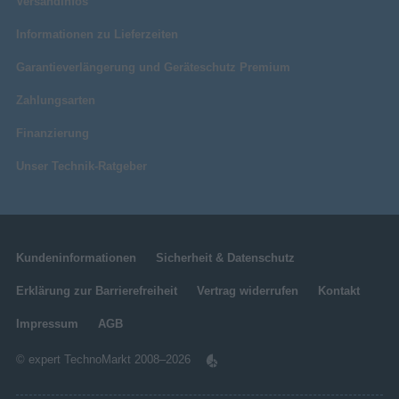
Versandinfos
Informationen zu Lieferzeiten
Verpackungsinformation
448 mm
Verpackungstiefe
Garantieverlängerung und Geräteschutz Premium
209 mm
Verpackungshöhe
Zahlungsarten
682 mm
Verpackungsbreite
Finanzierung
Sonstiges
Artikelnummer
17160153024
Unser Technik-Ratgeber
Herstellerartikelnummer
90LM0510-B03E70
Kundeninformationen
Sicherheit & Datenschutz
Erklärung zur Barrierefreiheit
Vertrag widerrufen
Kontakt
Impressum
AGB
© expert TechnoMarkt 2008–2026