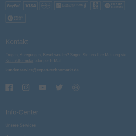
6 kg
Gewicht (inklusive Standfuß)
609 mm
Gerätebreite (inkl. Standfuß)
386,9 mm
Gerätehöhe (inkl. Standfuß)
211,2 mm
Gerätetiefe (inkl. Standfuß)
Kontakt
Leistung
AMD FreeSync
Fragen, Anregungen, Beschwerden? Sagen Sie uns Ihre Meinung via
Kontaktformular
oder per E-Mail:
Flimmerfreie Technologie
kundenservice@expert-technomarkt.de
Spiel-Modus
Low-Blue-Light-Technologie
FreeSync Premium
AMD FreeSync-Typ
Multimedia
Info-Center
2
Anzahl der Lautsprecher
2 W
RMS-Leistung
Unsere Services
Eingebaute Lautsprecher