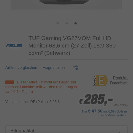
TUF Gaming VG27VQM Full HD
Monitor 68,6 cm (27 Zoll) 16:9 350
cd/m² (Schwarz)
Artikel vergleichen
Frage stellen
Produkt-
Dieser Artikel ist nicht auf Lager und
Datenblatt
muss erst nachbestellt werden (Lieferung in
ca. 10-14 Tagen)
285,-
285,-
285,-
€
€
€
Versandkosten DE (Paket): 6,95 €
inkl. MwSt.
€ 47,50
Nur
mit 0,0% Sollzins
1
bei 6 Monatsraten
Bildqualität: