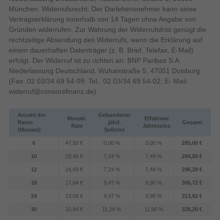
München. Widerrufsrecht: Der Darlehensnehmer kann seine
48 - 240 Hz
Vertikaler Scanbereich
Vertragserklärung innerhalb von 14 Tagen ohne Angabe von
29,8 cm
Sichtbare Größe (horizontal)
Gründen widerrufen. Zur Wahrung der Widerrufsfrist genügt die
33,6 cm
Sichtbare Größe (vertikal)
rechtzeitige Absendung des Widerrufs, wenn die Erklärung auf
einem dauerhaften Datenträger (z. B. Brief, Telefax, E-Mail)
292 - 292 kHz
Digital horizontale Frequenz
erfolgt. Der Widerruf ist zu richten an: BNP Paribas S.A.
48 - 240 Hz
Digital vertikale Frequenz
Niederlassung Deutschland, Wuhanstraße 5, 47051 Duisburg
0,311 x 0,311 mm
Pixel Abstand
(Fax: 02 03/34 69 54-09; Tel.: 02 03/34 69 54-02; E- Mail:
widerruf@consorsfinanz.de
).
3000:1
Kontrastverhältnis
Anzahl der
Gebundener
Bildschirmdiagonale
Monatl.
Effektiver
Raten
jährl.
Gesamt
Rate
Jahreszins
(Monate)
Sollzins
Display-Auflösung
1920 x 1080 Pixel
6
47,50 €
0,00 %
0,00 %
285,00 €
10
29,45 €
7,24 %
7,49 %
294,50 €
Touchscreen
12
24,69 €
7,24 %
7,49 %
296,28 €
LED
Typ der Hintergrundbeleuchtung
18
17,04 €
9,47 %
9,90 %
306,72 €
Bewertung der
1500R
24
13,08 €
9,47 %
9,90 %
313,92 €
Bildschirmkrümmung
30
10,94 €
11,29 %
11,90 %
328,20 €
sRGB
Farbraumstandard