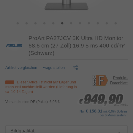
ProArt PA27JCV 5K Ultra HD Monitor
68,6 cm (27 Zoll) 16:9 5 ms 400 cd/m²
(Schwarz)
Artikel vergleichen
Frage stellen
Produkt-
Dieser Artikel ist nicht auf Lager und
Datenblatt
muss erst nachbestellt werden (Lieferung in
ca. 10-14 Tagen)
949,90
949,90
949,90
€
€
€
Versandkosten DE (Paket): 6,95 €
inkl. MwSt.
€ 158,31
Nur
mit 0,0% Sollzins
1
bei 6 Monatsraten
Bildqualität: