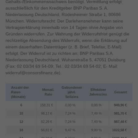
Gehalts-/Einkommensnachweis benötigt. Vermittlung erfolgt
Flach
Bildschirmform
ausschließlich für den Kreditgeber BNP Paribas S. A.
Niederlassung Deutschland, Rüdesheimer Straße 1, 80686
1,073 Milliarden Farben
Anzahl der Farben des Displays
München. Widerrufsrecht: Der Darlehensnehmer kann seine
100%
sRGB Abdeckung (klassisch)
Vertragserklärung innerhalb von 14 Tagen ohne Angabe von
95%
Adobe RGB-Abdeckung
Gründen widerrufen. Zur Wahrung der Widerrufsfrist genügt die
rechtzeitige Absendung des Widerrufs, wenn die Erklärung auf
High Dynamic Range Video
einem dauerhaften Datenträger (z. B. Brief, Telefax, E-Mail)
(HDR) Unterstützung
erfolgt. Der Widerruf ist zu richten an: BNP Paribas S.A.
500 cd/m²
Helligkeit (peak)
Niederlassung Deutschland, Wuhanstraße 5, 47051 Duisburg
400 cd/m²
Helligkeit (typisch)
(Fax: 02 03/34 69 54-09; Tel.: 02 03/34 69 54-02; E- Mail:
178°
Bildwinkel, horizontal
widerruf@consorsfinanz.de
).
178°
Bildwinkel, vertikal
Anzahl der
Gebundener
Monatl.
Effektiver
Raten
jährl.
Gesamt
Rate
Jahreszins
Reaktionszeit
(Monate)
Sollzins
6
158,31 €
0,00 %
0,00 %
949,90 €
69 cm
Bildschirmdiagonale (cm)
10
98,17 €
7,24 %
7,49 %
981,70 €
3000:1
Kontrastverhältnis (dynamisch)
12
82,29 €
7,24 %
7,49 %
987,48 €
59,7 cm
Sichtbare Größe (horizontal)
18
56,81 €
9,47 %
9,90 %
1022,58 €
33,6 cm
Sichtbare Größe (vertikal)