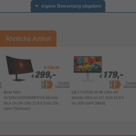
GTG (Gray to Gray)
Messungsart der Reaktionszeit
eigene Bewertung abgeben
Design
Professionell
Verwendungszweck
Vorname*
Nachname*
Silber
Fußfarbe
Ähnliche Artikel
Produktfarbe
Schwarz
Ihre Bewertung:
Energie
Bitte mindestens 20 Wörter eingeben
0 W
Stromverbrauch (aus)
Ihr Kommentar*
0,5 W
Stromverbrauch (PowerSave)
€ 319,00
299,-
299,-
179,-
179,-
Stromverbrauch
31,04 W
€
€
€
€
(Standardbetrieb)
t-
Produkt-
Produk
tt
Datenblatt
Datenbla
0,5 W
Stromverbrauch (Standby)
Acer
Nitro
LG
27US550-W 4K Ultra HD
A bis G
Energieeffizienzskala
XV345CURX0BMIIPPHX Monitor
Monitor 68,6 cm (27 Zoll) 16:9 5
86,4 cm (34 Zoll) 21:9 0,5 ms 250
ms 300 cd/m² (Weiß)
50/60 Hz
AC Eingangsfrequenz
cd/m² (Schwarz)
100 - 240 V
AC Eingangsspannung
Bewertung & Kommentar speichern
Energieeffizienzklasse