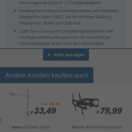
hervorragende Delta E < 2 Farbgenauigkeit
Umfangreiche Anschlussmöglichkeiten, einschließlich
DisplayPort über USB-C mit 96 W Power Delivery,
DisplayPort, HDMI und USB-Hub
Light Sync-Lösung mit Umgebungslichtsensor und
Hintergrundbeleuchtungssensor für zuverlässige
Farbwiedergabe direkt nach dem Einschalten
Eingebautes Auto-KVM ermöglicht das mühelose
mehr anzeigen
Umschalten zwischen zwei angeschlossenen Laptops
oder PCs mit einer einzigen Tastatur und Maus
Ergonomisches Design mit Neigungs-, Dreh- und
Andere Kunden kauften auch
Schwenkfunktion sowie Höhenverstellung für ein
komfortables Seherlebnis
Grüne Nachhaltigkeit: Papierverpackungen und
energieeffiziente Umweltstandards
statt
39,49
33,49
33,49
79,99
79,99
€
€
€
€
t-
NEUDEFINITION IHRES 5K-TRAUM
tt
Der ProArt Display PA27JCV ist ein 27-Zoll 5K HDR-Monitor, der
Hama
00220902 (Weiß)
One For All
WM4664 (Schwarz)
für professionelle Content Creator konzipiert wurde. Dieses