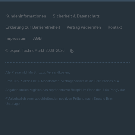
Leistung
NVIDIA G-SYNC
Kundeninformationen
Sicherheit & Datenschutz
AMD FreeSync
Erklärung zur Barrierefreiheit
Vertrag widerrufen
Kontakt
Flimmerfreie Technologie
Impressum
AGB
Low-Blue-Light-Technologie
© expert TechnoMarkt 2008–2026
VESA Adaptive Sync unterstützt
Logistische Daten
Alle Preise inkl. MwSt., zzgl.
Versandkosten
.
8528529100
Zolltarifnummer (TARIC)
1
mit 0,0% Sollzins bei 6 Monatsraten. Vertragspartner ist die BNP Paribas S.A.
Multimedia
Angaben stellen zugleich das repräsentative Beispiel im Sinne des § 6a PangV dar.
2
Anzahl der Lautsprecher
2
Vorbehaltlich einer abschließenden positiven Prüfung nach Eingang Ihrer
4 W
RMS-Leistung
Unterlagen.
Eingebaute Lautsprecher
Integrierte Kamera