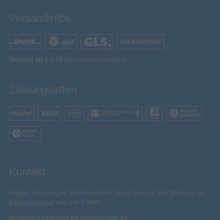
G
Energieeffizienzklasse (HDR)
Versandinfos
Energieverbrauch (SDR) pro
26 kWh
1.000 Stunden
Energieverbrauch (HDR) pro
34 kWh
1.000 Stunden
Versand ab € 0,00
(Ausnahmen möglich)
Ergonomie
-90 - 90°
Pivot Winkel
Zahlungsarten
neigbar
Neigungsverstellung
Kensington
Slot-Typ Kabelsperre
Pivot
Bild-in-Bild
VESA-Halterung
Kontakt
13 cm
Einstellbare Höhe (max.)
Fragen, Anregungen, Beschwerden? Sagen Sie uns Ihre Meinung via
Wandmontage
Kontaktformular
oder per E-Mail:
100 x 100 mm
Panel-Montage-Schnittstelle
kundenservice@expert-technomarkt.de