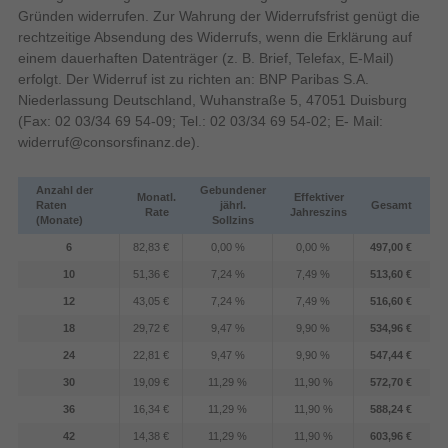
300 cd/m²
Helligkeit
Gründen widerrufen. Zur Wahrung der Widerrufsfrist genügt die
rechtzeitige Absendung des Widerrufs, wenn die Erklärung auf
Display-Auflösung
1920 x 1080 Pixel
einem dauerhaften Datenträger (z. B. Brief, Telefax, E-Mail)
erfolgt. Der Widerruf ist zu richten an: BNP Paribas S.A.
Touchscreen
Niederlassung Deutschland, Wuhanstraße 5, 47051 Duisburg
(Fax: 02 03/34 69 54-09; Tel.: 02 03/34 69 54-02; E- Mail:
Projizierts Kapazitivsystem
widerruf@consorsfinanz.de
).
Touchscreen Technologie
Tisch
Art des Touchscreens
Anzahl der
Gebundener
Design
Monatl.
Effektiver
Raten
jährl.
Gesamt
Rate
Jahreszins
(Monate)
Sollzins
Produktfarbe
Schwarz
6
82,83 €
0,00 %
0,00 %
497,00 €
Energie
10
51,36 €
7,24 %
7,49 %
513,60 €
A bis G
Energieeffizienzskala
12
43,05 €
7,24 %
7,49 %
516,60 €
18
29,72 €
9,47 %
9,90 %
534,96 €
Energieeffizienzklasse
24
22,81 €
9,47 %
9,90 %
547,44 €
Energieverbrauch (SDR) pro
30
19,09 €
11,29 %
11,90 %
572,70 €
9 kWh
1.000 Stunden
36
16,34 €
11,29 %
11,90 %
588,24 €
Ergonomie
42
14,38 €
11,29 %
11,90 %
603,96 €