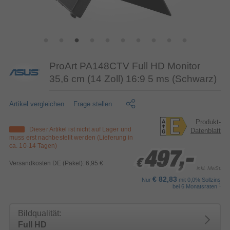
ProArt PA148CTV Full HD Monitor
35,6 cm (14 Zoll) 16:9 5 ms (Schwarz)
Artikel vergleichen
Frage stellen
Produkt-
Dieser Artikel ist nicht auf Lager und
Datenblatt
muss erst nachbestellt werden (Lieferung in
ca. 10-14 Tagen)
497,-
497,-
497,-
€
€
€
Versandkosten DE (Paket): 6,95 €
inkl. MwSt.
€ 82,83
Nur
mit 0,0% Sollzins
1
bei 6 Monatsraten
Bildqualität:
Full HD