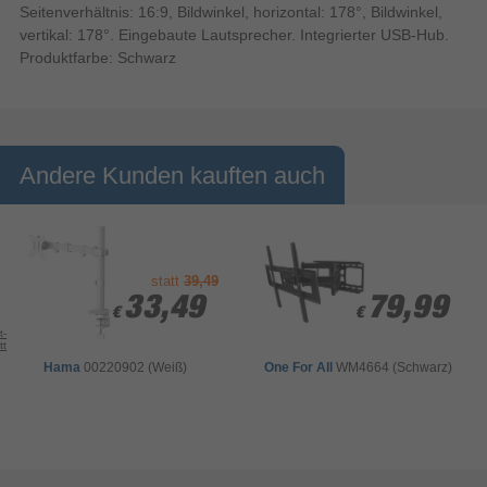
Seitenverhältnis: 16:9, Bildwinkel, horizontal: 178°, Bildwinkel,
vertikal: 178°. Eingebaute Lautsprecher. Integrierter USB-Hub.
Produktfarbe: Schwarz
Andere Kunden kauften auch
statt
39,49
33,49
33,49
79,99
79,99
€
€
€
€
t-
tt
Hama
00220902 (Weiß)
One For All
WM4664 (Schwarz)