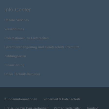
Info-Center
Unsere Services
Versandinfos
Informationen zu Lieferzeiten
Garantieverlängerung und Geräteschutz Premium
Zahlungsarten
Finanzierung
Unser Technik-Ratgeber
Kundeninformationen
Sicherheit & Datenschutz
Erklärung zur Barrierefreiheit
Vertrag widerrufen
Kontakt