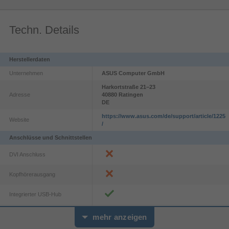
Techn. Details
Herstellerdaten
Unternehmen
ASUS Computer GmbH
Harkortstraße
21–23
Adresse
40880
Ratingen
DE
https://www.asus.com/de/support/article/1225
Website
/
Anschlüsse und Schnittstellen
DVI Anschluss
Kopfhörerausgang
Integrierter USB-Hub
Anzahl der vorgeschalteten
1
mehr anzeigen
Steckplätze