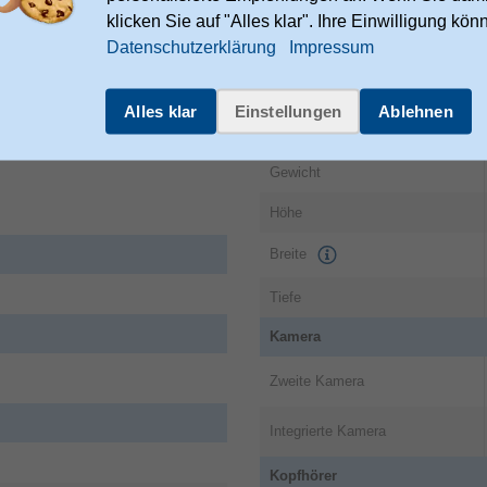
ade
klicken Sie auf "Alles klar". Ihre Einwilligung kön
Datenschutzerklärung
Impressum
axxgroup.com/en/pages/ourbran
Alles klar
Einstellungen
Ablehnen
Gewicht & Abmessungen
Gewicht
Höhe
Breite
Tiefe
Kamera
Zweite Kamera
Integrierte Kamera
Kopfhörer