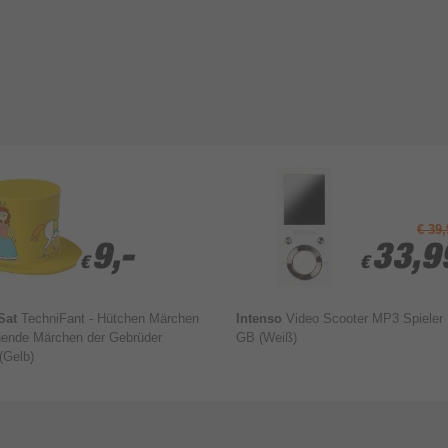
Spieler Medientyp
WMA
Max. Speicherkartengröße
hname*
Kompatible Speicherkarten
Gesamtspeicherkapazität
€ 39,
off
Integrierter Kartenleser
9,-
9,-
33,9
33,9
€
€
€
€
tte
Technische Details
Konformitätsbescheinigungen
Sat
TechniFant - Hütchen Märchen
Intenso
Video Scooter MP3 Spieler
nende Märchen der Gebrüder
GB (Weiß)
Verpackungsinformation
(Gelb)
Bewertung & Kommentar speichern
Verpackungstiefe
Verpackungshöhe