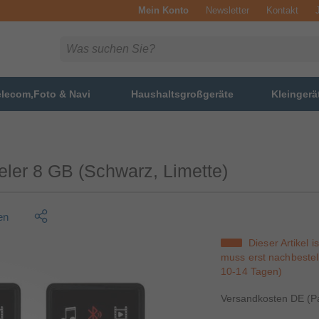
Mein Konto
Newsletter
Kontakt
elecom,Foto & Navi
Haushaltsgroßgeräte
Kleingerä
ler 8 GB (Schwarz, Limette)
en
Dieser Artikel i
muss erst nachbestell
10-14 Tagen)
Versandkosten DE (Pa