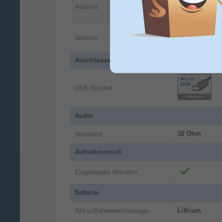
Adresse
6466 NG
Kerkr
NL
https://comm
Website
ds
Anschlüsse und Schnittstellen
USB-Stecker
Audio
32 Ohm
Impedanz
Aufnahmemodi
Eingebautes Mikrofon
Batterie
Lithium
Akku-/Batterietechnologie