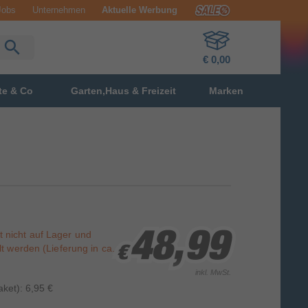
Jobs
Unternehmen
Aktuelle Werbung
€ 0,00
te & Co
Garten,Haus & Freizeit
Marken
st nicht auf Lager und
48,99
48,99
48,99
t werden (Lieferung in ca.
€
€
€
inkl. MwSt.
ket): 6,95 €