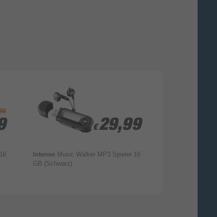
Flash-Speicher
256 GB
99
9
9
29,99
29,99
€
€
CE
 16
Intenso
Music Walker MP3 Spieler 16
Intenso
Video Sc
GB (Schwarz)
GB (Pink)
30 mm
170 mm