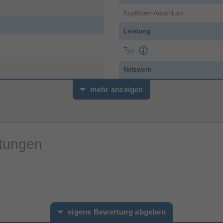
Kopfhörer-Anschluss
Leistung
Typ
Netzwerk
mehr anzeigen
WLAN
l
Bluetooth
rtungen
Bluetooth-Version
Radio
FM-Radio
Speichermedien
eigene Bewertung abgeben