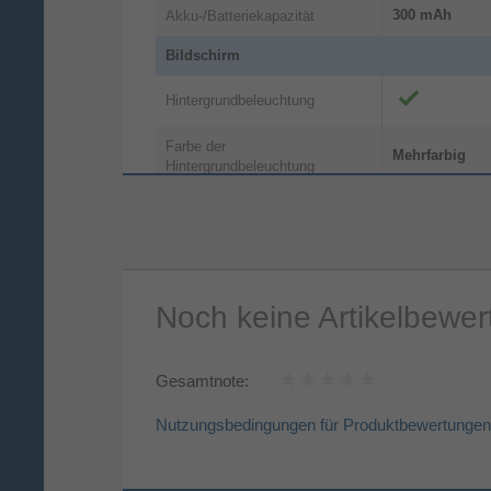
300 mAh
Akku-/Batteriekapazität
Bildschirm
Hintergrundbeleuchtung
Farbe der
Mehrfarbig
Hintergrundbeleuchtung
LCD
Display
Display-Auflösung
320 x 240 Pixe
Touchscreen
Noch keine Artikelbewe
Dateiformate
Gesamtnote:
Unterstützte
TXT
Dokumentenformate
Nutzungsbedingungen für Produktbewertungen
Unterstützte Bildformate
BMP, JPG
AMV, AVI
Unterstützte Videoformate