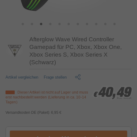
Afterglow Wave Wired Controller
Gamepad für PC, Xbox, Xbox One,
Xbox Series S, Xbox Series X
(Schwarz)
Artikel vergleichen
Frage stellen
40,49
40,49
40,49
Dieser Artikel ist nicht auf Lager und muss
€
€
€
erst nachbestellt werden (Lieferung in ca. 10-14
inkl. MwSt.
Tagen)
Versandkosten DE (Paket): 6,95 €