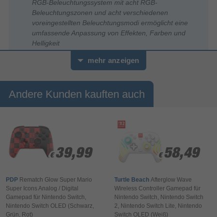
RGB-Beleuchtungssystem mit acht RGB-
Beleuchtungszonen und acht verschiedenen
voreingestellten Beleuchtungsmodi ermöglicht eine
umfassende Anpassung von Effekten, Farben und
Helligkeit
Zwei zuweisbare Quick-Action-Tasten - Halte deine
mehr anzeigen
wichtigsten Bedienelemente mit zwei zuweisbaren
Schnellzugriffstasten in Reichweite, um eine bessere
Anpassung und ein verbessertes Gameplay zu
Andere Kunden kauften auch
ermöglichen
Patentierte Audio-Bedienelemente - Passe deine
Audio-Einstellungen jederzeit an mit den
Steuerkreuz-Bedienelementen für Spiel/Chat-
Lautstärke-Balance und Master-Lautstärke sowie
einer eigenen „Mikrofon stummschalten“-Funktion
39,99
39,99
58,49
58,49
€
€
€
€
Offiziell lizenziert für Xbox und PC - Der Afterglow
Wave Controller ist offiziell lizenziert für Gaming auf
PDP
Rematch Glow Super Mario
Turtle Beach
Afterglow Wave
Xbox Series X, Xbox Series S, Xbox One und PCs mit
Super Icons Analog / Digital
Wireless Controller Gamepad für
Windows 10/11 über ein zuverlässiges 3 m langes
Gamepad für Nintendo Switch,
Nintendo Switch, Nintendo Switch
USB-C-Verbindungskabel
Nintendo Switch OLED (Schwarz,
2, Nintendo Switch Lite, Nintendo
Grün, Rot)
Switch OLED (Weiß)