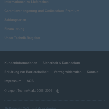
Informationen zu Lieferzeiten
Garantieverlängerung und Geräteschutz Premium
Zahlungsarten
Finanzierung
Unser Technik-Ratgeber
Kundeninformationen
Sicherheit & Datenschutz
Erklärung zur Barrierefreiheit
Vertrag widerrufen
Kontakt
Impressum
AGB
© expert TechnoMarkt 2008–2026
Alle Preise inkl. MwSt., zzgl.
Versandkosten
.