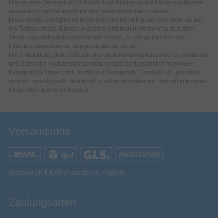
Die neueste Generation Controller & Lenkräder hat die Kinderkrankheiten
ausgemerzt und kann sich mit der realen Konkurrenz messen.
Diese Geräte ermöglichen bestmögliches Handling und weit mehr als nur
ein Tastaturersatz. Einmal umgestellt wird man nicht mehr zu den alten
Steuerungsmethoden zurückkehren wollen, zu genau ließ sich das
Fahrzeug manövrieren, zu präzise der Jet landen.
Die Entwicklung steht nicht still und die Kommunikation zwischen Hardware
und Spiel wird noch besser werden, sodass schlussendlich maximaler
Fahrspaß garantiert wird. Joysticks & Gamepads, Controller & Lenkräder
sind ein muss für jede Spielernatur und ermöglichen ein doppelt intensives
Eintauchen in eine Simulation.
Versandinfos
Versand ab € 0,00
(Ausnahmen möglich)
Zahlungsarten