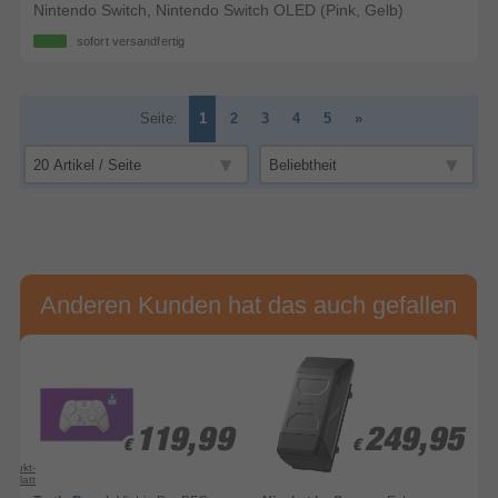
Nintendo Switch, Nintendo Switch OLED (Pink, Gelb)
sofort versandfertig
Seite:
1
2
3
4
5
»
Anderen Kunden hat das auch gefallen
119,99
119,99
249,95
249,95
€
€
€
€
rodukt-
enblatt