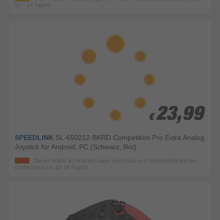
10 – 14 Tagen)
23,99
23,99
€
€
SPEEDLINK
SL-650212-BKRD Competition Pro Extra Analog
Joystick für Android, PC (Schwarz, Rot)
Dieser Artikel ist nicht auf Lager und muss erst nachbestellt werden
(Lieferung in ca. 10-14 Tagen)