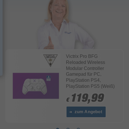
Victrix Pro BFG
Reloaded Wireless
Modular Controller
Gamepad für PC,
PlayStation PS4,
PlayStation PS5 (Weiß)
119,99
119,99
€
€
zum Angebot