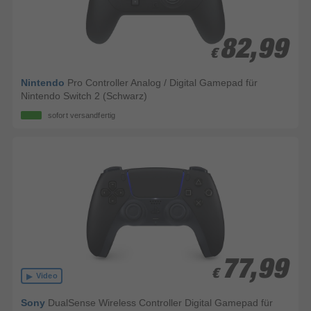
82,99
82,99
€
€
Nintendo
Pro Controller Analog / Digital Gamepad für
Nintendo Switch 2 (Schwarz)
sofort versandfertig
77,99
77,99
€
€
Video
Sony
DualSense Wireless Controller Digital Gamepad für