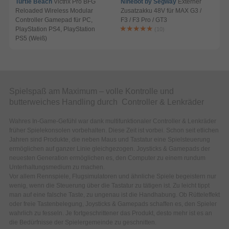
Turtle Beach
Victrix Pro BFG
Ninebot by Segway
Externer
Reloaded Wireless Modular
Zusatzakku 48V für MAX G3 /
Controller Gamepad für PC,
F3 / F3 Pro / GT3
A
PlayStation PS4, PlayStation
(10)
PS5 (Weiß)
Spielspaß am Maximum – volle Kontrolle und
butterweiches Handling durch Controller & Lenkräder
Wahres In-Game-Gefühl war dank multifunktionaler Controller & Lenkräder
früher Spielekonsolen vorbehalten. Diese Zeit ist vorbei. Schon seit etlichen
Jahren sind Produkte, die neben Maus und Tastatur eine Spielsteuerung
ermöglichen auf ganzer Linie gleichgezogen. Joysticks & Gamepads der
neuesten Generation ermöglichen es, den Computer zu einem rundum
Unterhaltungsmedium zu machen.
Vor allem Rennspiele, Flugsimulatoren und ähnliche Spiele begeistern nur
wenig, wenn die Steuerung über die Tastatur zu tätigen ist. Zu leicht tippt
man auf eine falsche Taste, zu ungenau ist die Handhabung. Ob Rütteleffekt
oder freie Tastenbelegung, Joysticks & Gamepads schaffen es, den Spieler
wahrlich zu fesseln. Je fortgeschrittener das Produkt, desto mehr ist es an
die Bedürfnisse der Spielergemeinde zu geschnitten.