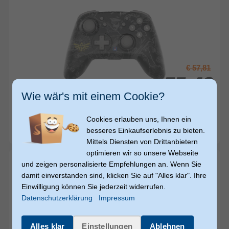
€ 57,81
55,40
55,40
€
€
Wie wär's mit einem Cookie?
Hori
pad - The Legend of Zelda Gamepad für Nintendo
Cookies erlauben uns, Ihnen ein
Switch (Schwarz, Grau, Gelb)
besseres Einkaufserlebnis zu bieten.
sofort versandfertig
Mittels Diensten von Drittanbietern
optimieren wir so unsere Webseite
und zeigen personalisierte Empfehlungen an. Wenn Sie
damit einverstanden sind, klicken Sie auf "Alles klar". Ihre
Einwilligung können Sie jederzeit widerrufen.
Datenschutzerklärung
Impressum
Alles klar
Einstellungen
Ablehnen