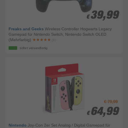
39,99
39,99
€
€
Freaks and Geeks
Wireless Controller Hogwarts Legacy
Gamepad für Nintendo Switch, Nintendo Switch OLED
(Mehrfarbig)
(1)
sofort versandfertig
€ 79,99
64,99
64,99
€
€
Nintendo
Joy-Con 2er Set Analog / Digital Gamepad für