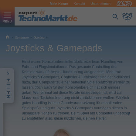
Mein Konto
Kontakt
Unternehmen
Computer
Gaming
Joysticks & Gamepads
Einst waren Konsolenhersteller Spitzreiter beim Handling von
Fahr- und Flugsimulationen. Das gesamte Controlling der
Konsole war auf simple Handhabung ausgerichtet. Moderne
Joysticks & Gamepads, Controller & Lenkräder sind der Schlüssel
FILTER
dazu, den Computer zu einer perfekten Spieleplattform werden zu
lassen, doch auch für den Konsolenbereich hat sich einiges
getan. Wer einmal auf diese Geräte umgestiegen ist, wird zur
Maus- und Tastatursteuerung nicht zurückkehren wollen. Wirklich
gutes Handling ist eine Grundvoraussetzung für anhaltenden
Spielspaß, und gute Joysticks & Gamepads vermögen diesen in
unsagbare Höhen zu treiben. Beim Spiel am Computer unbedingt
zu empfehlen also, diese nützlichen, kleinen Helfer.