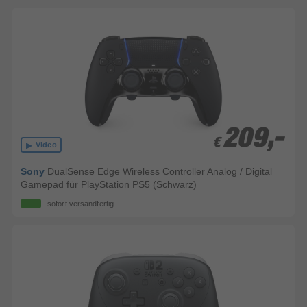
209,-
209,-
€
€
Video
Sony
DualSense Edge Wireless Controller Analog / Digital
Gamepad für PlayStation PS5 (Schwarz)
sofort versandfertig