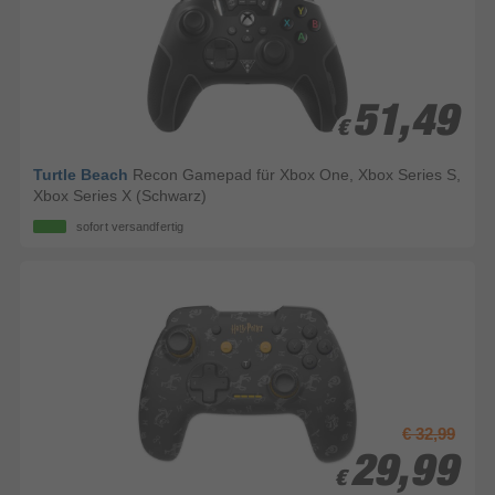
51,49
51,49
€
€
Turtle Beach
Recon Gamepad für Xbox One, Xbox Series S,
Xbox Series X (Schwarz)
sofort versandfertig
€ 32,99
29,99
29,99
€
€