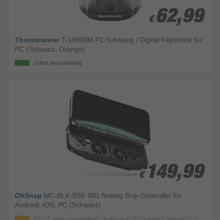
62,99
62,99
€
€
Thrustmaster
T-16000M FC S Analog / Digital Flightstick für
PC (Schwarz, Orange)
sofort versandfertig
149,99
149,99
€
€
OhSnap
MC-BLK-BSE-001 Analog Grip-Controller für
Android, iOS, PC (Schwarz)
NICHT sofort versandfertig, Artikel ist im Rückstand (Lieferung in ca.