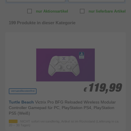
nur Aktionsartikel
nur lieferbare Artikel
199
Produkte in dieser Kategorie
119,99
119,99
€
€
versandkostenfrei
Turtle Beach
Victrix Pro BFG Reloaded Wireless Modular
Controller Gamepad für PC, PlayStation PS4, PlayStation
PS5 (Weiß)
NICHT sofort versandfertig, Artikel ist im Rückstand (Lieferung in ca.
20 – 30 Tagen)