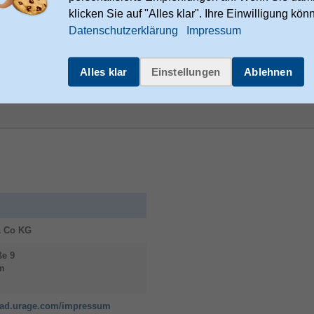
klicken Sie auf "Alles klar". Ihre Einwilligung kön
Datenschutzerklärung
Impressum
Hama
00011944 (Schwarz)
OEHLBACH
Screen Magic Plus 18 
Stecker Gerade HDMI auf HDMI Typ
(Standard) Buchse 1,2 m (Schwarz)
Alles klar
Einstellungen
Ablehnen
 Co KG
ße
9
m
oad.urage.com/impressum