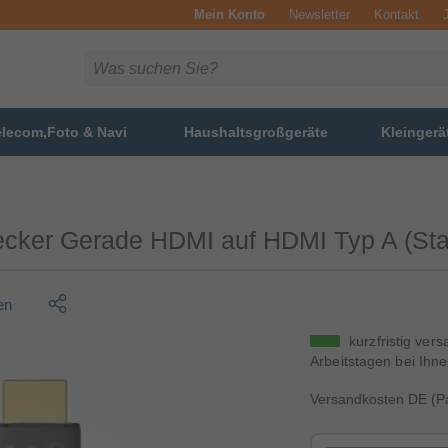
Mein Konto
Newsletter
Kontakt
elecom,Foto & Navi
Haushaltsgroßgeräte
Kleingerä
tecker Gerade HDMI auf HDMI Typ A (St
en
kurzfristig vers
Arbeitstagen bei Ihne
Versandkosten DE (Pa