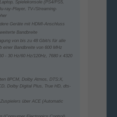
Laptop, Spielekonsole (PS4/PS5,
u-ray-Player, TV-/Streaming-
eher
ndere Geräte mit HDMI-Anschluss
weiterte Bandbreite
gung von bis zu 48 Gbit/s für alle
ab einer Bandbreite von 600 MHz
160 - 30 Hz/60 Hz/120Hz, 7680 x 4320
aten 8PCM, Dolby Atmos, DTS:X,
 Dolby Digital Plus, True HD, dts-
 Zuspielers über ACE (Automatic
 (Consumer Electronics Control)