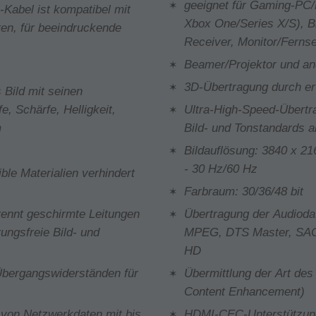
geeignet für Gaming-PC/
abel ist kompatibel mit
Xbox One/Series X/S), Bl
en, für beeindruckende
Receiver, Monitor/Ferns
Beamer/Projektor und a
3D-Übertragung durch er
Bild mit seinen
e, Schärfe, Helligkeit,
Ultra-High-Speed-Übertra
m
Bild- und Tonstandards 
Bildauflösung: 3840 x 2
- 30 Hz/60 Hz
ble Materialien verhindert
Farbraum: 30/36/48 bit
rennt geschirmte Leitungen
Übertragung der Audiod
rungsfreie Bild- und
MPEG, DTS Master, SACD,
HD
 Übergangswiderständen für
Übermittlung der Art des
Content Enhancement)
g von Netzwerkdaten mit bis
HDMI-CEC-Unterstützung