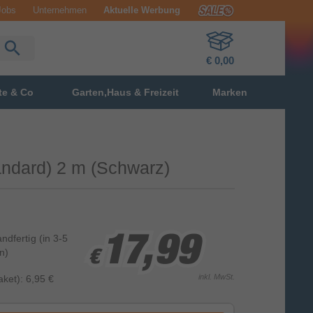
Jobs
Unternehmen
Aktuelle Werbung
€ 0,00
te & Co
Garten,Haus & Freizeit
Marken
andard) 2 m (Schwarz)
andfertig
(in 3-5
17,99
17,99
17,99
n)
€
€
€
inkl. MwSt.
ket): 6,95 €