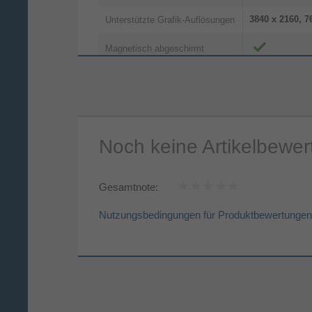
3840 x 2160, 7
Unterstützte Grafik-Auflösungen
Magnetisch abgeschirmt
HDMI
Anschlüsse
HDMI Typ A (S
Anschluss 2
48 Gbit/s
Datenübertragungsrate
Noch keine Artikelbewe
Produktfarbe
Schwarz
600 MHz
Bandbreite
Gesamtnote:
Nutzungsbedingungen für Produktbewertungen
3D
Audio Return Channel (ARC)
Vorname*
Nac
Gerade
Anschluss1 Formfaktor