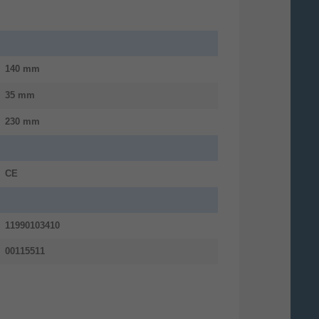
140 mm
35 mm
230 mm
CE
11990103410
00115511