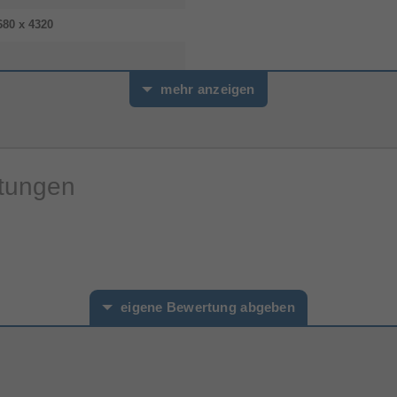
680 x 4320
mehr anzeigen
tandard)
rtungen
eigene Bewertung abgeben
hname*