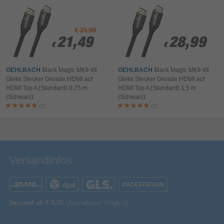
Bewertung & Kommentar speichern
€ 24,99
21,49
21,49
28,99
28,99
€
€
€
€
OEHLBACH
Black Magic MKII 48
OEHLBACH
Black Magic MKII 48
Gbit/s Stecker Gerade HDMI auf
Gbit/s Stecker Gerade HDMI auf
HDMI Typ A (Standard) 0,75 m
HDMI Typ A (Standard) 1,5 m
(Schwarz)
(Schwarz)
(1)
(1)
Versandinfos
Versand ab € 0,00
(Ausnahmen möglich)