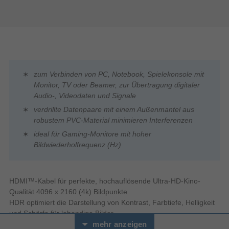
zum Verbinden von PC, Notebook, Spielekonsole mit
Monitor, TV oder Beamer, zur Übertragung digitaler
Audio-, Videodaten und Signale
verdrillte Datenpaare mit einem Außenmantel aus
robustem PVC-Material minimieren Interferenzen
ideal für Gaming-Monitore mit hoher
Bildwiederholfrequenz (Hz)
HDMI™-Kabel für perfekte, hochauflösende Ultra-HD-Kino-
Qualität 4096 x 2160 (4k) Bildpunkte
HDR optimiert die Darstellung von Kontrast, Farbtiefe, Helligkeit
und Schärfe für lebendige Bilder
ARC für eine Rückführung des Audiosignals ohne zusätzliches
mehr anzeigen