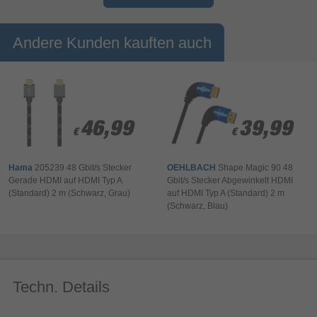
Audiokabel (ODT, Cinch etc.)
HEC unterstützt Netzwerkverbindungen via HDMI™ für einen
verringerten Verkabelungsaufwand
Andere Kunden kauften auch
Doppelte Abschirmung für eine gute Reduzierung von
elektromagnetischen Störeinflüssen
Schlanker Stecker eignet sich besonders gut für mobile und
flache Geräte oder bei beengten Platzverhältnissen
Optimierter Knickschutz durch flexible Materialien verhindert
46,99
46,99
39,99
39,99
Kabelbruch
€
€
€
€
Hochwertige Materialien und Verarbeitung gewährleisten eine
exzellente Übertragungsqualität
Hama
205239 48 Gbit/s Stecker
OEHLBACH
Shape Magic 90 48
Gerade HDMI auf HDMI Typ A
Gbit/s Stecker Abgewinkelt HDMI
(Standard) 2 m (Schwarz, Grau)
auf HDMI Typ A (Standard) 2 m
(Schwarz, Blau)
Techn. Details