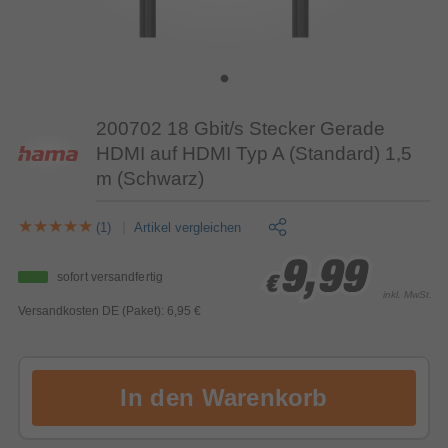
200702 18 Gbit/s Stecker Gerade
HDMI auf HDMI Typ A (Standard) 1,5
m (Schwarz)
(1)
Artikel vergleichen
9,99
9,99
9,99
sofort versandfertig
€
€
€
inkl. MwSt.
Versandkosten DE (Paket): 6,95 €