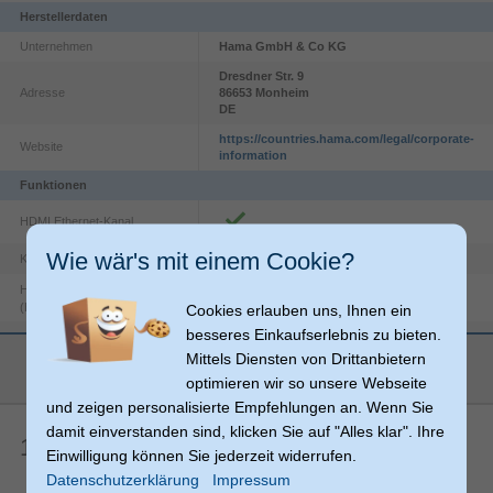
Herstellerdaten
Unternehmen
Hama GmbH & Co KG
Dresdner Str.
9
Adresse
86653
Monheim
DE
https://countries.hama.com/legal/corporate-
Website
information
Funktionen
HDMI Ethernet-Kanal
Wie wär's mit einem Cookie?
Polyvinylchlorid (PVC)
Kabelmantelmaterial
High Dynamic Range Video
(HDR) Unterstützung
Cookies erlauben uns, Ihnen ein
besseres Einkaufserlebnis zu bieten.
1,5 m
Kabellänge
mehr anzeigen
Mittels Diensten von Drittanbietern
Unterstützte Grafik-
4096 x 2160
optimieren wir so unsere Webseite
Auflösungen
und zeigen personalisierte Empfehlungen an. Wenn Sie
Magnetisch abgeschirmt
damit einverstanden sind, klicken Sie auf "Alles klar". Ihre
1 Artikelbewertungen
Einwilligung können Sie jederzeit widerrufen.
HDMI
Anschlüsse
Datenschutzerklärung
Impressum
HDMI Typ A (Standard)
Anschluss 2