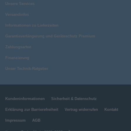
Unsere Services
Versandinfos
Informationen zu Lieferzeiten
Garantieverlängerung und Geräteschutz Premium
Zahlungsarten
Finanzierung
Unser Technik-Ratgeber
Kundeninformationen
Sicherheit & Datenschutz
Erklärung zur Barrierefreiheit
Vertrag widerrufen
Kontakt
Impressum
AGB