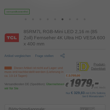
versandkostenfrei
85RM7L RGB-Mini LED 2,16 m (85
Zoll) Fernseher 4K Ultra HD VESA 600
x 400 mm
Artikel vergleichen
Frage stellen
Produkt-
Dieser Artikel ist nicht auf Lager und
Datenblatt
muss erst nachbestellt werden (Lieferung in
€
2.799,00
ca. 10-14 Tagen)
1979,-
1979,-
1979,-
Versandkosten DE (Spedition):
Übernehmen
€
€
€
inkl. MwSt.
wir für Sie
€ 329,83
Nur
mit 0,0% Sollzins
1
bei 6 Monatsraten
Bildschirmdiagonale: