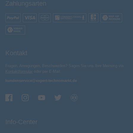
VESA-Halterung
Zahlungsarten
Umgebungsbeleuchtung
Mittiger Ständer
Ständertyp
Rahmenloses Design
600 x 400 mm
Panel-Montage-Schnittstelle
Produktfarbe
Schwarz
Kontakt
2026
Jahr der Einführung
Fragen, Anregungen, Beschwerden? Sagen Sie uns Ihre Meinung via
Energie
Kontaktformular
oder per E-Mail:
Energiesparmodus
kundenservice@expert-technomarkt.de
Stromverbrauch
500 W
(Standardbetrieb)
0,5 W
Stromverbrauch (Standby)
A bis G
Energieeffizienzskala
50 Hz
AC Eingangsfrequenz
Info-Center
220 - 240 V
AC Eingangsspannung