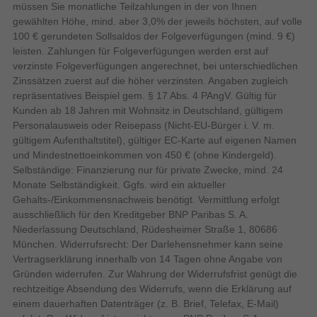
müssen Sie monatliche Teilzahlungen in der von Ihnen
leistungsstarke Komplettlösung für Filmfans und Gamer, die Wert
gewählten Höhe, mind. aber 3,0% der jeweils höchsten, auf volle
Anzahl RF Anschlüsse
auf hervorragende Bildqualität und ein großes Bild legen.
1
100 € gerundeten Sollsaldos der Folgeverfügungen (mind. 9 €)
Stromeingang
leisten. Zahlungen für Folgeverfügungen werden erst auf
TCL RM7L 85RM7L. Bildschirmdiagonale: 2,16 m (85"), Display-
verzinste Folgeverfügungen angerechnet, bei unterschiedlichen
0
Anzahl DVI-D-Anschlüsse
Auflösung: 3840 x 2160 Pixel, HD-Typ: 4K Ultra HD,
Zinssätzen zuerst auf die höher verzinsten. Angaben zugleich
Bildschirmtechnologie: RGB-Mini LED, Bildschirmform: Flach,
1
Optischer Audio-Digitalausgang
repräsentatives Beispiel gem. § 17 Abs. 4 PAngV. Gültig für
LED-Hintergrundbeleuchtungstyp: RGB-Mini LED. Smart-TV.
Kunden ab 18 Jahren mit Wohnsitz in Deutschland, gültigem
HDCP
Motion Interpolation Technologie: PPI (Picture Performance
Personalausweis oder Reisepass (Nicht-EU-Bürger i. V. m.
Index) 5000, Helligkeit: 2000 cd/m², Reaktionszeit: 5,7 ms,
4
gültigem Aufenthaltstitel), gültiger EC-Karte auf eigenen Namen
Anzahl HDMI-Anschlüsse
Natives Seitenverhältnis: 16:9. Digitales Signalformatsystem:
und Mindestnettoeinkommen von 450 € (ohne Kindergeld).
Anzahl Ethernet-LAN-
DVB-C, DVB-S2, DVB-T2. WLAN, Ethernet/LAN. Produktfarbe:
1
Selbständige: Finanzierung nur für private Zwecke, mind. 24
Anschlüsse (RJ-45)
Schwarz
Monate Selbständigkeit. Ggfs. wird ein aktueller
0
Anzahl USB 2.0 Anschlüsse
Gehalts-/Einkommensnachweis benötigt. Vermittlung erfolgt
Anzahl VGA (D-Sub)
ausschließlich für den Kreditgeber BNP Paribas S. A.
0
Anschlüsse
Niederlassung Deutschland, Rüdesheimer Straße 1, 80686
München. Widerrufsrecht: Der Darlehensnehmer kann seine
Audio Return Channel (ARC)
Vertragserklärung innerhalb von 14 Tagen ohne Angabe von
Audio
Gründen widerrufen. Zur Wahrung der Widerrufsfrist genügt die
rechtzeitige Absendung des Widerrufs, wenn die Erklärung auf
Auto Lautstärkeregler
einem dauerhaften Datenträger (z. B. Brief, Telefax, E-Mail)
3
Anzahl der Lautsprecher