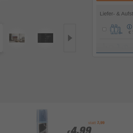
Liefer- & Aufs
€ 
Gesamtsumme S
statt
7,99
4,99
4,99
€
€