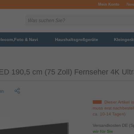
Mein Konto
News
elecom,Foto & Navi
Haushaltsgroßgeräte
Kleingerä
D 190,5 cm (75 Zoll) Fernseher 4K Ult
en
Dieser Artikel i
muss erst nachbestell
ca. 10-14 Tagen)
Versandkosten DE (Sp
wir für Sie