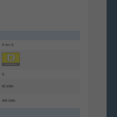
A bis G
G
85 kWh
400 kWh