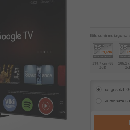
Bildschirmdiagonal
139,7 cm (55
165,1 
Zoll)
Zol
nur gesetzl. 
60 Monate Ga