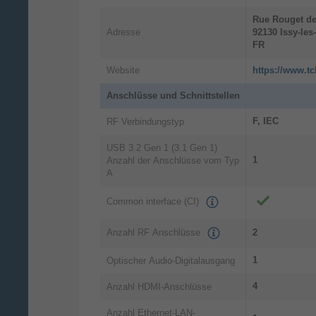
Rue Rouget de
Adresse
92130
Issy-le
FR
Website
https://www.t
Anschlüsse und Schnittstellen
F, IEC
RF Verbindungstyp
USB 3.2 Gen 1 (3.1 Gen 1)
1
Anzahl der Anschlüsse vom Typ
A
Common interface (CI)
Anzahl RF Anschlüsse
2
1
Optischer Audio-Digitalausgang
4
Anzahl HDMI-Anschlüsse
Anzahl Ethernet-LAN-