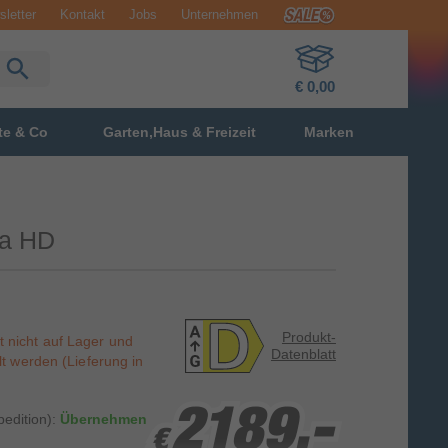
letter
Kontakt
Jobs
Unternehmen
€ 0,00
te & Co
Garten,Haus & Freizeit
Marken
ra HD
Produkt-
st nicht auf Lager und
Datenblatt
t werden (Lieferung in
2189,-
2189,-
2189,-
edition):
Übernehmen
€
€
€