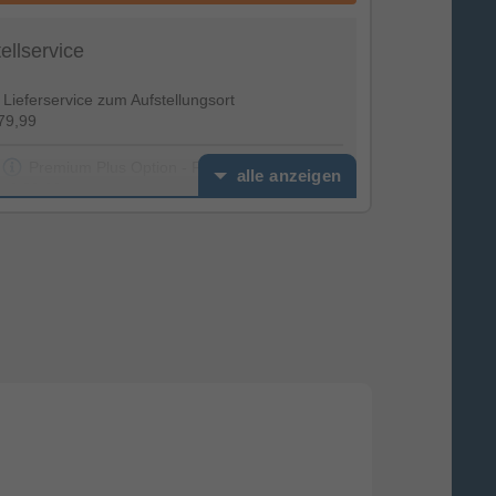
tellservice
Lieferservice zum Aufstellungsort
79,99
Premium Plus Option - Feierabendservice
alle anzeigen
€ 39,99
Installationspaket Premium (inkl.
Altgeräteentsorgung) TV Stand
€ 49,99
Installationspaket Premium (inkl.
Altgeräteentsorgung) - TV Wand
€ 99,99
erviceoptionen
€ 0,00