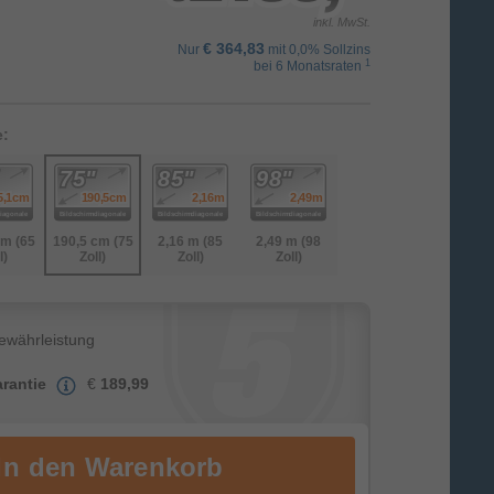
inkl. MwSt.
€ 364,83
Nur
mit 0,0% Sollzins
1
bei 6 Monatsraten
e:
cm (65
190,5 cm (75
2,16 m (85
2,49 m (98
l)
Zoll)
Zoll)
Zoll)
Gewährleistung
rantie
€
189,99